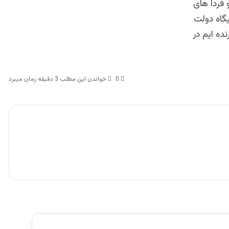
فردا های
گاه دولت
ده ایم در
0
خواندن این مطلب 3 دقیقه زمان میبرد