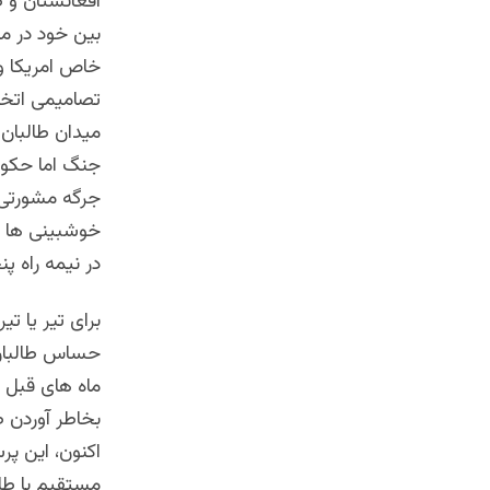
افغانستان و ط
بین خود در م
خاص امریکا و
تصامیمی اتخاذ
میدان طالبان
جنگ اما حکوم
خوشبینی ها و ا
در نیمه راه پ
برای تیر یا ت
حساس طالبان 
ماه های قبل ب
بخاطر آوردن
اکنون، این پر
مستقیم با طا