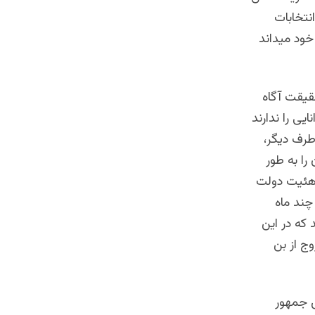
نتخابات
خود میداند
حقیقت آگاه
یی را ندارند
طرف دیگر،
را به طور
هئیت دولت
چند ماه
 که در این
ج از بن
 جمهور