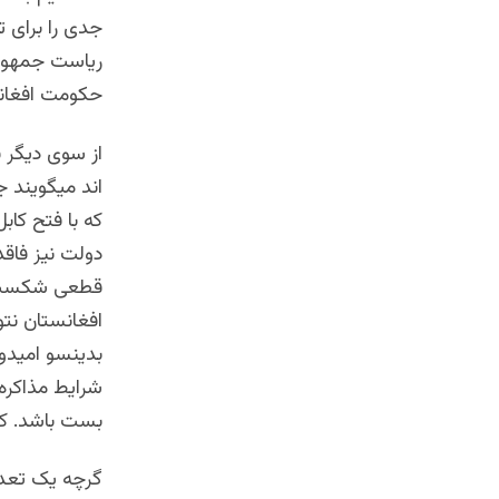
جدی را برای ت
ریاست جمهوری
حکومت افغانس
از سوی دیگر ب
اند میگویند جن
که با فتح کاب
دولت نیز فاقد
قطعی شکست د
افغانستان نتو
بدینسو امیدوا
شرایط مذاکره 
بست باشد. که
گرچه یک تعد