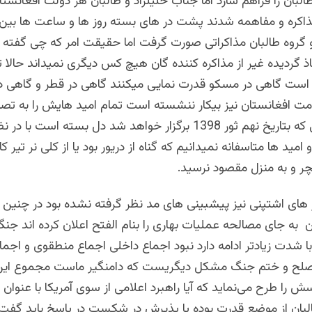
البان را فراهم سازد اما جناب خلیلزاد و طالبان هر دولت افغانستان
ذاکره و مفاهمه شدند پشت در های بسته روز ها و ساعت ها بین 
 گروه طالبان مذاکراتی صورت گرفت اما حقیقت امر که چی گفته
 گردیده غیر از مذاکره کننده گان هیچ کس دیگری نمیداند حالا 
 است گاهی در مسکو قدرت نمایی میکنند گاهی در قطر و گاهی د
ت افغانستان نیز بیکار ننشسته است تمام امید هایش را به تصا
جرگه مشورتی که بتاریخ نهم ثور 1398 برگزار خواهد شد دل بسته اس
مید ها متاسفانه نمیدانیم که گناه از دریور بود یا از کلی نر تیر کا
نچر و به منزل مقصود نرسید.
یر های اشتپنی نیز پیشبینی های مد نظر گرفته نشده بود در چنین
به جای مصالحه عملیات بهاری را بنام الفتح اعلان کرده اند جن
ا شدت زیادتر ادامه دارد نبود اجماع داخلی اجماع منطقوی و اجما
 صلح و ختم جنگ مشکل دیگریست که دامنگیر ماست مجموع این
سش را طرح می‌نماید که آیا راهبرد اعلامی از سوی آمریکا با عنوان 
لبان از موضع قدرت بوده یا پذیرش در شکست در پاسخ باید گفت 