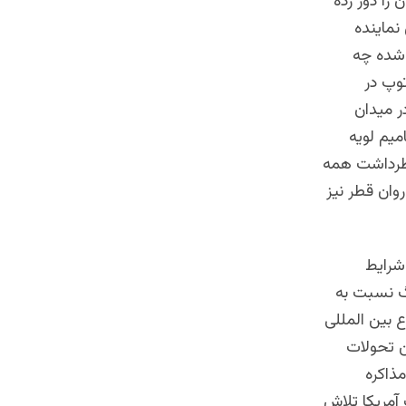
 را دور زده
نماینده
 شده چه
توپ در
ر میدان
میم لویه
ت با در نظرداشت همه
روان قطر نیز
 شرایط
گ نسبت به
ع بین المللی
 تحولات
مذاکره
آمریکا تلاش