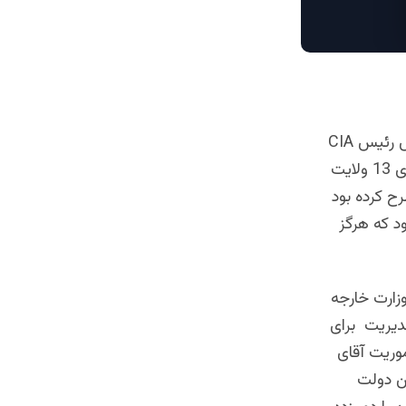
همه میخواهند ما را تعین سرنوشت کنند خوب به یاد دارم زمانی جنرال پترائوس رئیس CIA
وقت امریکا بخاطر مصالحه با طالبان بدون مشوره دولت افغانستان طرح واگذاری 13 ولایت
ح کرده بود
د که هرگز
وزارت خارجه
مدیریت برای
موریت آقای
ین دولت