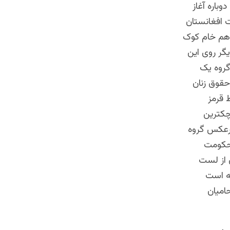
باره آغاز
ت افغانستان
 هم خام کوک
گر روی این
گروه یک
حقوق زنان
 خط قرمز
چکترین
برعکس گروه
 حکومت
 از لست
ه است
امیان