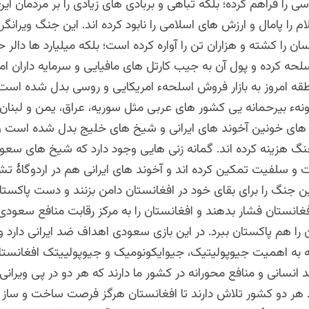
سی را فراهم کرده؛ بلکه تباهی و بربادی های زیادی را بر مردمان ای
لام را پامال و ارزش های اسلامی را نابود کرده اند. این جنگ ویرانگر 
ان را کشته و هزاران تن را آواره کرده است؛ بلکه میلیارد ها دالر 
ه کرده و پول آن به جیب کارتل های مافیایی و سرمایه داران امر
قه امروز به بازار فروش اسلحهء امریکایی و روسی بدل شده است.
ونهء بیرحمانه یی کشور های عربی مثل سوریه، عراق، یمن و لبنان و
های خونین آخوند های ایرانی و شیخ های خلیج بدل شده است و م
 جنگ هزینه کرده اند. گمانه زنی هایی وجود دارد که شیخ های سعو
ت و سلفیت تمکین کرده اند و آخوند های ایرانی هم در اردوگاۀ تش
 جنگ را برای بقای خود در افغانستان دامن بزنند و دست پاکستانی
فغانستان فشار بدهند و افغانستان را به مرکز رقابت منافع سعودی 
 را هم پاکستان ببرد. در این بازی سعودی اهداف ضد ایرانی دارد و 
وجه به اهمیت جیوپولیتیک، جیوایکونومیک و جیوپولییتک افغانست
انسانی و منافع محورانه در کشور ما دارند که هر دو در پی ویرانی
. هر دو کشور تلاش دارند تا افغانستان هرگز فرصت ساخت و ساز 