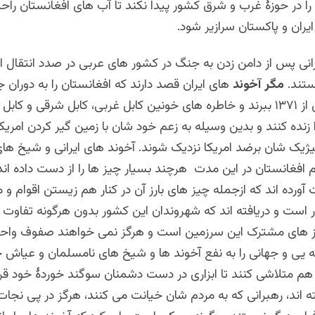
را در حوزۀ غرب و شرق کشور پیدا نکند تا آب های افغانستان راح
ران و پاکستان سرازیر شود.
رانی پس از دامن زدن به جنگ در کشور های عربی در صدد انتقال 
ستند.
مگر آخوند
های ایران قصد دارند که افغانستان را به دوران
سال های پس از ۱۳۷۱ ببرند و خاطره های خونین کابل غربی، کابل شرقی و کا
 زنده کنند و بدین وسیله به زعم خود شان با زمین گیر کردن امریک
یژیک شان برضد امریکا نزدیک شوند. آخوند های ایرانی و شیخ ها
م افغانستان در این مدت هرچند بسیار چیز ها را از دست داده اند 
آورده اند که ازجمله چیز های بارز آن در کنار هم زیستن اقوام و
 است و دریافته اند که شهروندان این کشور بدون هرگونه تفاوت
رز های مشترک این سرزمین است و هرگز نمی خواهند صفوف واح
 یی و جهانی را به نفع آخوند ها و شیخ های نامسلمان و عیاش خ
م متلاشی کنند تا ابزاری در دست دشمنان سوگند خوردۀ خود قرار
ته اند، رهبرانی که به مردم شان خیانت می کنند، هرگز در پی نجات