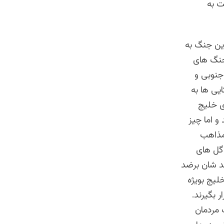
ت به
این جنگ به
 جنگ های
بل جنوبی و
ایی ها به
ی خلیج
و اما چیز
 مذاهب
 گل های
د شان برضد
لیج بویژه
 بگیرند.
 مردمان