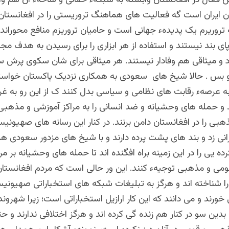
ان ایران است گه فعالیت های هماهنگ تروریستی را در افغانستا
که تروریرم یک پدیدهء جهانی است و حامیان تروریزم منافع محوران
ای بند نیستند و استفاده از هر ابزاری را برای رسیدن به هدف مجاز
اد و میثاقی هم وفادار نیستند. هر میثاقی برای شان سکوی پرش 
بس . حالا شیخ های سعودی به همکاری نزدیک پاکستان خواسته
به عرصهء رقابت های نظامی و سیاسی بدل کنند ک از این رو به غر
د و حمله های وحشیانه و ضد انسانی را به مراکز آموزشی و مذهبی 
هبی را در افغانستان دامن برنند. در کنار این رسانه های صهیونیس
انی زد و بند های پشت پرده دارند و با شیخ های مزدور سعودی هم
ه یی را در این زمینه براه افگنده اند تا حمله های وحشیانه بر مر
قومی و مذهبی توجیهء کنند. این ور حالی است که مردم افغانستا
ا شناخته اند و هرگز به تبلیغات شبکه های استخباراتی صهیونی
ورند و می دانند که این کار ارازیل استخباراتی است؛ زیرا شهرون
 بدین سو در کنار هم زنده گی کرده اند و هرگز اختلافی ندارند و حت