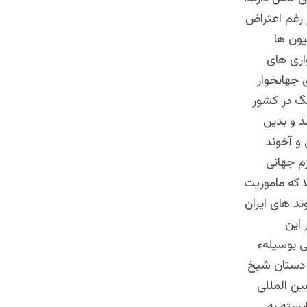
ر حدود 40 میلیارد دالر را بر رغم اعتراض
یون ها
اری های
 جهانخوار
گ در کشور
د و بدین
و آخوند
م جهانی
 که ماموریت
ند های ایران
 این
ی بوسیلهء
ی دستان شیخ
بین المللی
بسته به