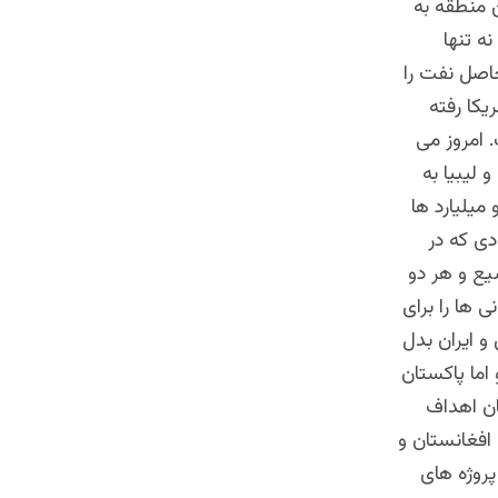
ن منطقه به
نه تنها
حاصل نفت را
یکا رفته
 امروز می
 لیبیا به
یلیارد ها
دی که در
یع و هر دو
 ها را برای
و ایران بدل
اما پاکستان
ان اهداف
 افغانستان و
پروژه های