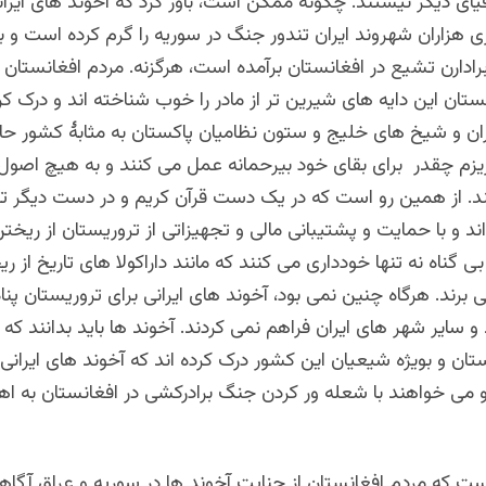
یای دیگر نیستند. چگونه ممکن است، باور کرد که آخوند های ایران
زی هزاران شهروند ایران تندور جنگ در سوریه را گرم کرده است و با
رادارن تشیع در افغانستان برآمده است، هرگزنه. مردم افغانستان و
تان این دایه های شیرین تر از مادر را خوب شناخته اند و درک کرد
ران و شیخ های خلیج و ستون نظامیان پاکستان به مثابۀ کشور حا
یزم چقدر برای بقای خود بیرحمانه عمل می کنند و به هیچ اصول 
د. از همین رو است که در یک دست قرآن کریم و در دست دیگر ترو
د و با حمایت و پشتیبانی مالی و تجهیزاتی از تروریستان از ریخ
بی گناه نه تنها خودداری می کنند که مانند داراکولا های تاریخ از 
برند. هرگاه چنین نمی بود، آخوند های ایرانی برای تروریستان پنا
 سایر شهر های ایران فراهم نمی کردند. آخوند ها باید بدانند که
ستان و بویژه شیعیان این کشور درک کرده اند که آخوند های ایرانی 
و می خواهند با شعله ور کردن جنگ برادرکشی در افغانستان به 
ست که مردم افغانستان از جنایت آخوند ها در سوریه و عراق آگاهی