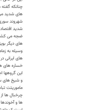
های شدید مروم
شهروند سوری ه
شدید افتصادی 
ضجه می کشند.
های دیگر بویژ
وسیله به زما
های ایرانی د
خساره های هن
این گروهها اج
و شیخ های سع
ماموریتت تباه
چرخبال ها از
ها و آخوندها 
است ک داعش ف