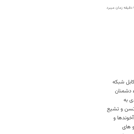
ابل شبکه
ء دشمنان
ی به
 تسن و تشیع
آخوندها و
 های