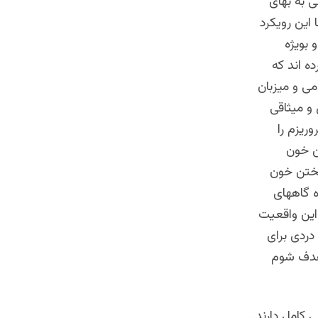
ی به بهای
 این رویکرد
 بویژه
ه اند که
می و میزبان
و میثاقی
ریزم را
تن خون
ریختن خون
ه گاههای
 این واقعیت
دردی برای
اهدف شوم
 کامل دارند.