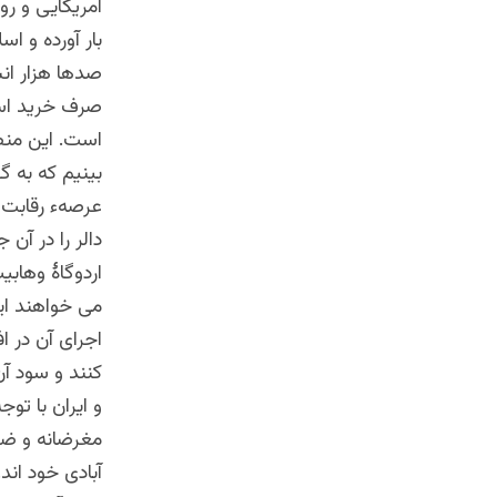
امریکایی و رو
بار آورده و اس
صدها هزار انس
صرف خرید اسلح
است. این منط
بینیم که به گ
عرصهء رقابت 
دالر را در آن
اردوگاۀ وهابی
می خواهند این
اجرای آن در ا
کنند و سود آن
و ایران با ت
مغرضانه و ضد 
آبادی خود اند