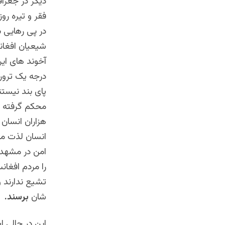
دیگر در جغراف
فقر و تیره رو
در پی رهایی ب
شیعیان افغانس
آخوند های ای
درجه یک ترور
پای بند نیستن
محکم گرفته ان
هزاران انسان 
انسان لذت می 
امن در مشهد و
را مردم افغان
تشیع ندارند 
شان
برسند.
این در حالی ا