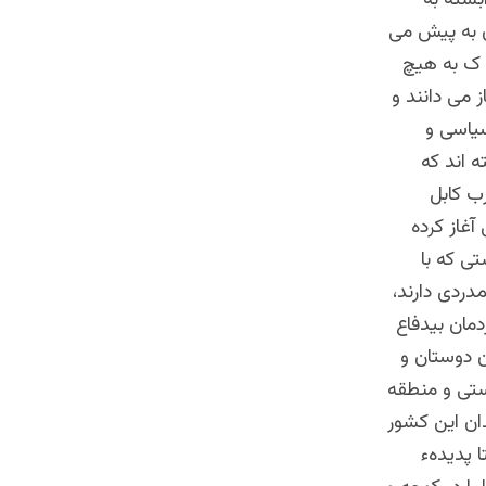
ن به پیش می
د ک به هیچ
 می دانند و
سیاسی و
 اند که
ب کابل
آغاز کرده
تی که با
دردی دارند،
دمان بیدفاع
ن دوستان و
ستی و منطقه
دان این کشور
ا پدیدهء