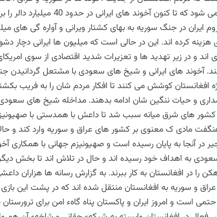
چنانکه گفته می شود که تا کنون آخوند های ایرانی د
 ایران در جنگ سوریه به بهای کشتار ویرانی و آواره گی های میل
زینه کرده اند. این در حالی است که میلیون ها ایرانی دچار دشو
اند و در زیر تهدید ها و تعزیرات شدید اقتصادی از سوی امریکای
 آخوند های ایرانی و شیخ های سعودی با مشتعل گردانیدن جن
ه افغانستان کوشش می کنند تا افکار مردم شان را به فریب بکشن
مداری و حیات ننگین شان ادامه بدهند. مداخله شیخ های سعودی 
ر کشور های شرق میانه سبب شد تا داعش با همدستی با صهیونیز
گفت مادی ک معنوی بر کشور های عراق و سوریه وارد کند و حالا
یر در آنجا به پایان رسیده است و صهیونیزم جهانی با همکاری آخو
ودی به اهداف خود رسیده اند و حال در تلاش اند تا بخش دیگر
کن را در افغانستان به کار ببرند. به گزارش رسانه ها هزاران داعش
 عراق و سوریه به افغانستان منتقل شده اند که در پشت این باز
حتمی است و امروز ایران و پاکستان پناه گاهء امن برای ترورستان 
عال در افغانستان وابسته به شبکهء حقانی و شاخهء آن هم وا