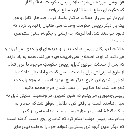
فراموشی سپرده می‌شود، تازه رییس حکومت به فکر آغاز
گفت‌گوهای صلح با مخالفانِ مسلح می‌افتد.
این بار نیز پس از حملات مرگبار پکتیا، غزنی، قندهار، کابل و غور،
یک بار دیگر رییس حکومت وحدت ملی طالبان را تهدید کرده که
نابود خواهند شد. اما این‌که چه زمانی و چگونه، هنوز مشخص
نیست!
حالا حتا نزدیکان رییس صاحب نیز تهـدیدهای او را جدی نمی‌گیرند و
می‌دانند که او به اصطلاح «بی‌خریطه فیر» می‌کند. همه به یاد دارند
که پس از حملات خونین کابل، رییس حکومتِ موجود با غرور تمام
از طرح امنیتی‌اش برای پایتخت سخن گفت و اطمینان داد که با
اجرایی شدن این طرح، دیگر هیچ تهدید امنیتی متوجه پایتخت
نخواهد شد. اما حتا پس از عملی شدن طرح «همه‌جانبه»
رییس‌جمهوری می‌بینیم که هیچ تغییری در وضعیت امنیتی کابل به
میان نیامده است. یا وقتی گروه طالبان موفق شد که خود را به
پایگاه ۲۰۹ شاهین در مزارشریف برساند و فاجعه‌یی بزرگ را
بیـافریند، رییس دولت اعلام کرد که تدابیری روی دست گرفته است
که دیگر هیچ گروه تروریستی‌یی نتواند خود را به قلب نیـروهای