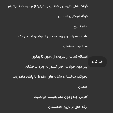
قرائت های تاریخی و فراتاریخی دینی؛ از بن بست تا پادزهر
فرقه تبهکاران اسلامی
علم تاریخ
«آینده فدراسیون روسیه پس از پوتین؛ تحلیل یک
سناریوی محتمل»
افسانه نجات از بیرون؛ از رجوی تا پهلوی
خبر فوری
پیرامون حوادث اخیر کشور به ویژه بدخشان
تحولات بدخشان؛ نشانه‌های سقوط یا پایان مأموریت
طالبان
کاوشِ چندو‌چونِ ماتریالیسم دیالکتیک
برگه های از تاریخ افغانستان