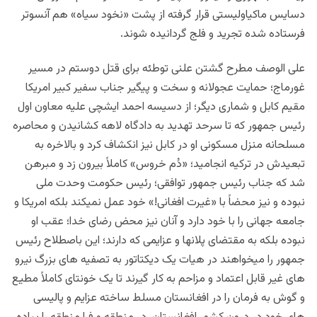
دسایس ماکیاولیستی قرار گرفته از پشت «نخود سیاه» هم آنسوتر
فرستاده شده تجرید و فلج گردانیده شوند.
علی الوصف مطرح گشتن علنی توطئه برای قتل دوستم در مسیر
غورماج؛ حمایت عجولانه و سخت و پیگیر جناب سفیر کبیر امریکا
مقیم کابل و شماری دیگر؛ از دسیسه احمد ایشچی علیه معاون اول
رئیس جمهور که تا سرحد تهدید به دادگاه لاهه کشانیدن و محاصره
مسلحانه منزل مسکونی او در کابل نیز انکشاف کرد و بالاخره به
تبعیدش در ترکیه انجامید؛ «دُم خروس» کاملاً بیرون زد و مبرهن
شد که جناب رئیس جمهور توافقی؛ رئیس حکومت وحدت ملی
نبوده و نیز محضاً با «غیرت افغانی!» خود عمل نمیکند بلکه امریکا و
جامعه جهانی را با خود دارد و آنان نیز محض رضای خدا؛ عقب او
نبوده بلکه به مقتضای پلانها و عزایمی که دارند؛ این باصطلاح رئیس
جمهور را میخواهند در هیات یک دیکتاتور به تصفیه های بزرگ نیرو
های غیر قابل اعتماد و مزاحم به کار گیرند تا یک خونتای کاملاً مطیع
و گوش به فرمان را در افغانستان مسلط ساخته عزایم و پالیسی