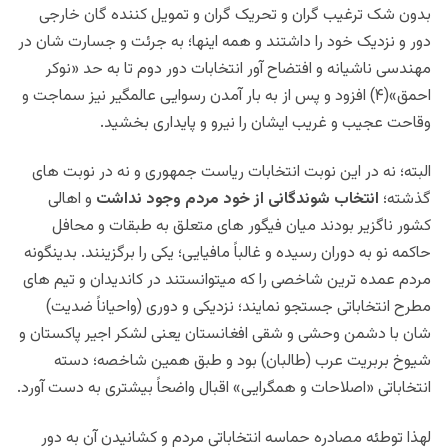
بدون شک ترغیب گران و تحریک گران و تمویل کننده گان خارجی
دور و نزدیک خود را داشتند و همه اینها؛ به جرئت و جسارت شان در
مهندسی ناشیانه و افتضاح آور انتخابات دور دوم تا به حد «نوکر
احمق»(۴) افزود و پس از به بار آمدن رسوایی عالمگیر نیز سماجت و
وقاحت عجیب و غریب ایشان را نیرو و پایداری بخشید.
البته؛ نه در این نوبت انتخابات ریاست جمهوری و نه در نوبت های
گذشته؛
انتخاب شوندگانی از خود مردم وجود نداشت
و اهالی
کشور ناگزیر بودند میان فیگور های متعلق به طبقات و محافل
حاکمه نو به دوران رسیده و غالباً مافیایی؛ یکی را برگزینند. بدینگونه
مردم عمده ترین شاخصی را که میتوانستند در کاندیدان و تیم های
مطرح انتخاباتی جستجو نمایند؛ نزدیکی و دوری (واحیاناً ضدیت)
شان با دشمن وحشی و شقی افغانستان یعنی لشکر اجیر پاکستان و
شیوخ بربریت عرب (طالبان) بود و طبق همین شاخصه؛ دسته
انتخاباتی «اصلاحات و همگرایی» اقبال واضحاً بیشتری به دست آورد.
لهذا توطئه مصادره حماسه انتخاباتی مردم و کشانیدن آن به دور