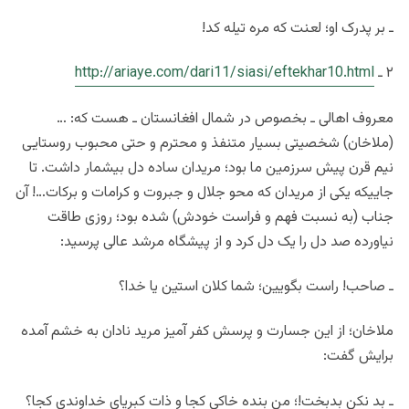
ـ بر پدرک او؛ لعنت که مره تیله کد!
۲ ـ
http://ariaye.com/dari11/siasi/eftekhar10.html
معروف اهالی ـ بخصوص در شمال افغانستان ـ هست که: …
(ملاخان) شخصیتی بسیار متنفذ و محترم و حتی محبوب روستایی
نیم قرن پیش سرزمین ما بود؛ مریدان ساده دل بیشمار داشت. تا
جاییکه یکی از مریدان که محو جلال و جبروت و کرامات و برکات…! آن
جناب (به نسبت فهم و فراست خودش) شده بود؛ روزی طاقت
نیاورده صد دل را یک دل کرد و از پیشگاه مرشد عالی پرسید:
ـ صاحب! راست بگویین؛ شما کلان استین یا خدا؟
ملاخان؛ از این جسارت و پرسش کفر آمیز مرید نادان به خشم آمده
برایش گفت:
ـ بد نکن بدبخت!؛ من بنده خاکی کجا و ذات کبریای خداوندی کجا؟