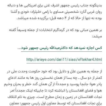
بدینگونه جناب رئیس جمهور اشرف غنی برای امریکایی ها و دنباله
روان غربی آنان؛ شخصیتی مساوی با زلمی خلیلزاد؛ خودی و آشنا
بوده نه تنها از حالا که از ۴ دهه قبل؛ برگزیده شده میباشد.
بر همین مبانی بود که در گرماگرم انتخابات؛ از جمله وسیعاً گفته
میشد:
کس اجازه نمیدهد که داکترعبدالله رئیس جمهور شود
….
http://ariaye.com/dari11/siasi/eftekhar4.html
از جمله به همین علل و دلایل بود که خود حکومت وحدت ملی در
کمتر از دو سال ـ چه بسا از همان نخستین روز ها به مانند ادعای
پادر هوا؛ جابجا پوسید و مجدداً؛ از آن همان گند خطر و بحران وخیم
هوا و فضای افغانستان را انباشته کرد؛ تا جاییکه اینک مجدداً امر
نجات افغانستان در زمین و زمان مطرح است. چیزی به نام ائتلاف
برای نجات افغانستان که توسط معاون اول رئیس جمهور؛ معاون