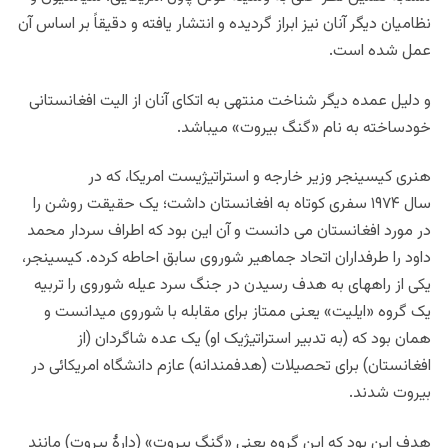
نظامیان دیگر آنان نیز ابراز گردیده و انتشار یافته و دقیقاً بر اساس آن
عمل شده است.
و دلیل عمده دیگر شناخت منتهی به اتکای آنان از الیت افغانستانی
خودساخته به نام «گنگ بیروت» میباشد.
هنری کیسینجر وزیر خارجه و استراتیژیست امریکا، که در
سال ۱۹۷۴ سفری کوتاه به افغانستان داشت؛ یک حقیقت روشن را
در مورد افغانستان می دانست و آن این بود که اطراف سردار محمد
داود را طرفداران اتحاد جماهیر شوروی سابق احاطه کرده. کیسینجر،
یکی از راههای به هدف رسیدن در جنگ سرد عیله شوروی را تربیه
یک گروه «ایلیت» یعنی ممتاز برای مقابله با شوروی میدانست و
همان بود که (به تدبیر استراتیژیک او) یک عده شاگردان (از
افغانستان) برای تحصیلات (هدفمندانه) عازم دانشگاه امریکائی در
بیروت شدند.
هدف این بود که این گروه یعنی «گنگ بیروت» (دارۀ بیروت) مانند