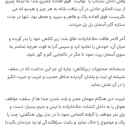
وقتی داخل تشناب یا “توالیت” فوق العاده عصری شد؛ نه اینکه چیزی
از بیت الخلای عادتی در آن نیافت بلکه به هر چیز و هرسو که می
نگریست؛ فوق العاده پاک و طاهر و سپید و معطر بود. تنها در چت؛
ستاره گان آسمان بِل بِل میزدند.
آخر الامر طاقت ملاخانزاده؛ طاق شد؛ زیر کلاهی خود را بدر آورده و
میان آن؛ خودش را تخلیه کرد و سپس آنرا به قوت هرچه تمامتر به
سوی آسمان پرت نمود تا مگر در ناکجایی گم و گور شود.
بدبختانه؛ محتویات زیرکلاهی؛ چاره ای جز این نداشت که در سقف
شیشه ای تیت و پاشان گردیده مناظر عجیب و غریب و حیرت انگیز
را در آن نقش نماید.
غیبت دیر هنگام مهمان معزز و بلند شدن صدا ها از سقف؛ مؤظف
هوتل را به داخل کشاند؛ ملاخانزاده با ترس و شرم بسیار؛ دست و
پای نفر موظف را گرفته التماس نمود تا در بدل پول هنگفتی؛ چت را
پاک و موضوع را خاک نماید و باعث سرافگندگی او نزد مردمان نگردد!