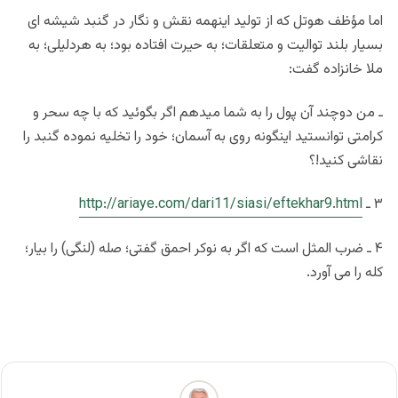
اما مؤظف هوتل که از تولید اینهمه نقش و نگار در گنبد شیشه ای
بسیار بلند توالیت و متعلقات؛ به حیرت افتاده بود؛ به هردلیلی؛ به
ملا خانزاده گفت:
ـ من دوچند آن پول را به شما میدهم اگر بگوئید که با چه سحر و
کرامتی توانستید اینگونه روی به آسمان؛ خود را تخلیه نموده گنبد را
نقاشی کنید!؟
۳ ـ
http://ariaye.com/dari11/siasi/eftekhar9.html
۴ ـ ضرب المثل است که اگر به نوکر احمق گفتی؛ صله (لنگی) را بیار؛
کله را می آورد.