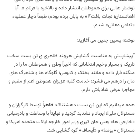
نوشتار هایی برای هموطنان انتشار داده و بالاخره با فرنام «…آیا
افغانستان؛ نجات یافت؟!» به پایان برده بودم؛ طبعاً دچار عملیهء
«تداعی معانی» شدم.
نوشته پسین چنین می آغازید:
“پیشاپیش به مناسبت گشایش هرچند ظاهری ی بُن بست سخت
تاریک و بسیار وخیم انتخاباتی که اخیراً وطن و هموطنان ما را در
منگنه قرار داده و مانند بختک و کابوس؛ گلوگاه ها و شاهرگ های
مان را درهم می فشرد؛ خدمت کلیه عزیزان هموطن اعم از مقیم و
مهاجر؛ عرض شادباش دارم.
همه میدانیم که این بُن بست دهشتناک؛
ظاهراً
توسط کارگزاران و
مسئولان ملی!؛ ایجاد و تشدید گردید و نهایتاً با وساطت و پادرمیانی
«خارجی ها» یعنی جان کیری وزیر امور خارجه ایالات متحده امریکا و
مسئولان «یونما» و «آیساف» گره گشایی شد.