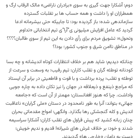
دوم؛ آشکارا جهت گیری به سوی «برادران ناراضی» مالک الرقاب ارگ و
همطرازان او را داشت و همه حساب ها بر تقلبات گسترده
سازماندهی شده؛ باز گردیده بود؛ تا جاییکه حتی بیشرمانه ادعا
گردید که عامل افزایش میلیونی ی”آرا”ی تیم انتخاباتی «تداوم
وتحول»؛ تشویق مردم برای رأی دادن به این تیم از سوی طالبان؟؟؟؟
در مناطق ناامن شرق و جنوب کشور؛ بود!؟
چنانکه دیدیم؛ شاید هم بر خلاف انتظارات کوتاه اندیشانه و چه بسا
کودنانه توطئه گران و تقلب کاران؛ تیم رقیب؛ به وسعت و سرعت از
توطئه و تقلب؛ پرده برداشت و با قوت و قاطعیتی در برابر آن ایستاد
که مراجع ذینفع و ذیعلاقه در جهان را نیز تکان داده به چاره جویی
واداشت. چرا که هنوز افغانستان؛ مهمتر از آن است که «جامعه
جهانی» بتواند؛ آنرا به طور نامحدود در دستان «ملی گرایان» ناعاقبت
اندیش و کله گنجشکی رها بگذارد. وانگهی؛ امواج مقدماتی بحران
چنان زبانه کشید که پیش قراول های تقلب کاران؛ آشکارا سراسیمه
شدند و خود؛ بر خلاف غرش های شیرانه! قدیم و ندیم خویش؛
دست به دامان «خارجی ها» گردیدند.