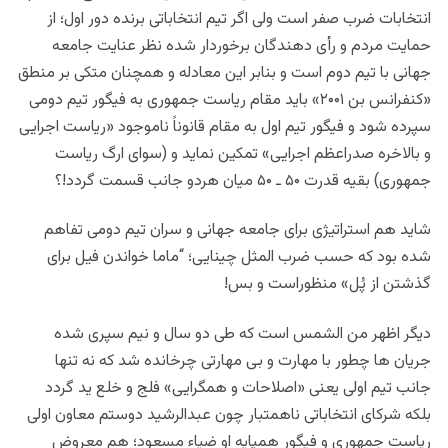
انتخابات ضرب صفر است ولی اگر تیم انتخاباتی برنده دور اول؛ از
حمایت مردم و رأی دهندگان برخوردار شده نظر عنایت جامعه
جهانی با تیم دوم است و بنابر این معادله و همچنان متکی بر منطق
«کنفرانس بن ۲۰۰۱» باید مقام ریاست جمهوری به فیگور تیم دومی
سپرده شود و فیگور تیم اول به مقام قانوناً ناموجود «ریاست اجرایی
و بالاخره صدراعظم اجرایی» تمکین نماید و (سوای ارگ ریاست
جمهوری) بقیه قدرت ۵۰ ـ ۵۰ میان هردو جانب قسمت گردد!؟
شاید هم استراتیژی برای جامعه جهانی و سران تیم دومی تفاهم
شده بود که حسب ضرب المثل چینایی؛ “ماما خواندن فیل برای
گذشتن از پُل» منظوراست و بس!
دیگر اظهر من الشمس است که طی دو سال و نیم سپری شده
جریان ها چطور با مهارت و بی مهارتی چرخانده شد که نه تنها
جانب تیم اولی یعنی «اصلاحات و همگرایی» فلج و خلع ید گردد
بلکه شرکای انتخاباتی ناهمتبار چون عبدالرشید دوستم معاون اولی
ریاست جمهوری و فیگور همپایه او ضیاء مسعود؛ هم معروض