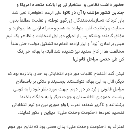
حضور داشت نظامی و استخباراتی ی ایالات متحده امریکا و
چندین کشور مؤتلف با آن در ناتو؛
علی الرغم «ظواهر» نمی شد
باور کرد که «سازماندهندگان زورگوی توطئه و تقلب» مطلقاً بدون
حمایت و رضائیت آنان؛ بتوانند به همچو معرکه آرایی ها بپردازند و
مؤفق گردند؛ چنانکه پس از اجرای دور اول انتخابات و تظاهر یک تیم
مبنی بر اعلان “بُرد” و ابراز ارادهء اقدام به تشکیل دولت؛ حتی علناً
مخالفت ها از کاخ سفید نیز شنیده شد البته با بهانه خر رنگ
کن
طی حتمی مراحل قانونی
!
لیکن گند افتضاح تقلبات دور دوم انتخاباتی به حدی بالا زده بود که
دیگر؛ آنان به این بهانه نتوانستند بچسپند و متکی بر باصطلاح
مراحل قانونی و بُرد در دور دوم؛ جهت مورد نظر خود را به کرسی
ریاست جمهوری افغانستان و جهت دیگر را به جایگاه باخته!
برنشانند و ناگزیر شدند؛ قدرت را ولو صوری بین دو تیم انتخاباتی
تقسیم نموده؛ «حکومت وحدت ملی»؛ دیزاین و دکور نمایند.
اعتراف به «حکومت وحدت ملی» بدان معنی بود که نتایج دور دوم