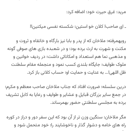
مرید؛ غرق حیرت خود؛ اضافه کرد:
ـ ای صاحب! کلان خو استین؛ شکسته نفسی میکنین!!
رویهمرفته؛ ملاخان که از پدر و بابا نیز بارگاه و خانقاه و ثروت و
مکنت و شهرت به ارث برده بود؛ و در شعبده بازی های صوفی گونه
و مذهبی نما هم استعداد و امکاناتی داشت؛ در ردیف خوانین و
ملوک طوایف؛ جایگاه بلندی کسب نمود و منجمله مقام سلطنت
ظل اللهی!… به عنایت و حمایت او؛ حساب کلانی باز کرد.
درین سلسله؛ ضرورت افتاد که جناب ملاخان صاحب معظم و مکرم؛
در جمع سایر بزرگان قبایل و عشایر و طوایف و رعایا به کابل تشریف
برده به مجلسی سلطنتی حضور بهمرساند.
مگر ملاخان؛ سنگین وزن تر از آن بود که این سفر دور و دراز در کوره
راه های خامه و دشوار گذار و ناخوشایند را؛ خود متحمل شود و