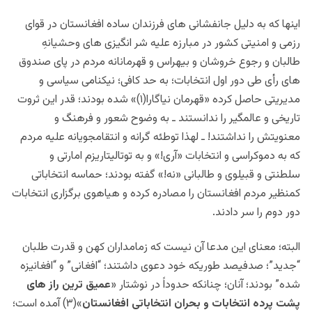
اینها که به دلیل جانفشانی های فرزندان ساده افغانستان در قوای
رزمی و امنیتی کشور در مبارزه علیه شر انگیزی های وحشیانهِ
طالبان و رجوع خروشان و بیهراس و قهرمانانه مردم در پای صندوق
های رأی طی دور اول انتخابات؛ به حد کافی؛ نیکنامی سیاسی و
مدیریتی حاصل کرده «قهرمان نیاگارا(۱)» شده بودند؛ قدر این ثروت
تاریخی و عالمگیر را ندانستند ـ به وضوح شعور و فرهنگ و
معنویتش را نداشتند! ـ لهذا توطئه گرانه و انتقامجویانه علیه مردم
که به دموکراسی و انتخابات «آری!» و به توتالیتاریزم امارتی و
سلطنتی و قبیلوی و طالبانی «نه!» گفته بودند؛ حماسه انتخاباتی
کمنظیر مردم افغانستان را مصادره کرده و هیاهوی برگزاری انتخابات
دور دوم را سر دادند.
البته؛ معنای این مدعا آن نیست که زمامداران کهن و قدرت طلبان
“جدید”؛ صدفیصد طوریکه خود دعوی داشتند؛ “افغانی” و “افغانیزه
شده” بودند؛ آنان؛ چنانکه حدوداً در نوشتار «
عمیق ترین راز های
پشت پرده انتخابات و بحران انتخاباتی افغانستان
»(۳) آمده است؛