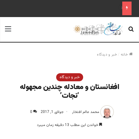
افسانه نجات از بیرون؛ از رجوی تا پهلوی
جستجو برای
منو
خانه
/
خبر و دیدگاه
خبر و دیدگاه
افغانستان و معادله چندین مجهوله
‘نجات’
محمد عالم افتخار
جولای 1, 2017
0
خواندن این مطلب 13 دقیقه زمان میبرد