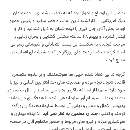
توأمان این اوضاع و احوال بود که به تعقیب شماری از دولتمردان
دیگر امریکایی…؛ کارکشته ترین نماینده قصر سفید و رئیس جمهور
اوباما یعنی آقای جان کیری را نیمه شبان به کابل کشانید و کار و
ابتکار فشرده و پیهم ۴۸ ساعته مشکل گشایی و بحران زدایی را
موجب گردیده به شکست بن بست انتخاباتی و لاپوشانی رسوایی
ایجاد کرده «ملاخانزاده» های روزگار در گنبد شیشه ای افغانستان
منتج گردید.
گرچه تدابیر اتخاذ شده خیلی ها هوشمندانه و بر علاوه متضمن
قاعده «بُرد ـ بُرد» بوده و طمانیت های حد اکثر بین المللی را نیز با
خود دارد؛ معهذا از آنجا که ناگزیر؛ رد و نفی مقاصد و آمال مضمر در
توطئه و تقلب سرسام آور سازماندهی شده را هدفگیری می نماید؛
پذیرفتن لامآل و عملی و نهایی آن توسط سازماندهندگان زورگوی
توطئه و تقلب؛
چندان مطمین به نظر نمی آید
؛ الا اینکه بیداری و
هوشیاری مردم و نیرو های مربوط و حضور متداوم آنان در صحنه
های مقاومت و مبارزه را مهیا داشته باشیم.