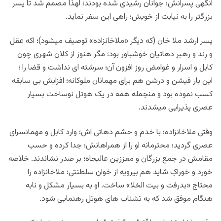
انگهی پسرانش؛ جوانان رشیدی شده بودند؛ لهذا مصمم شد تا پسر
بزرگتر را به نیابت از خویش؛ راهی این سفر نماید.
پسر ارشد ملا خان (که دیگر «ملاخانزاده» توصیف میشود)؛ اکه عقل
و رِند و رهبر دهاتیان خوشباور بود؛ مگر هنوز از کلان شهری چون
کابل و اسرار و غوامض روز افزون آن؛ سرشته ای نداشت و قضا را ؛
این بار فیشن و درشن هم برای مهمانان ملوکانه؛ افزایش بی سابقه
کسب نموده بود و منجمله همه در یک هوتل نوساخت بسیار
عصری پذیرایی میشدند.
وقتی ملاخانزاده؛ با خدم و حشم دهاتی اش؛ وارد کابل و مهمانسرای
عصری گردید؛ محترمانه او را از همراهانش؛ جدا کرده و حسب
مقامش در جمع بزرگان و معززین عالیجاه؛ بر صدر نشاندند. خلاصه
خورد و خوراکِ شاید هم بیرویه از خوان سلطنتی؛ ملاخانزاده را
محتاج «بدرفت و بیت الخلا» ساخت. او به بسیار مشکل و نابه
هنگام موفق شد که به تشناب های هوتل رهنمایی شود.