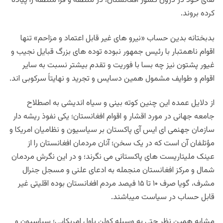
های خود در درون کشور افغانستان، در منطقه و فرا منطقه را پیاده
کرده بروند.
بدبختانه بدین حساب «نیرو های غیر قابل اعتماد و مزاحم» تنها
اقوام ناهمتبار با رئیس جمهور نبوده توده های بزرگ قبایل نجیب و
غیور پشتون نیز چه بسا با فوریت و تقدم بیشتر نسبت به سایر
اقوام و طوایف مشمول همین دسایس و تجرید و نهایتاً سرکوبی اند.
از دلایل عمده این چنین کوته بینی و سیاه اندیشی به اصطلاح
جامعه جهانی در مورد اقشار و اقوام افغانستان؛ یکی نفوذ ریشه دار
سازمان جهنمی ای ایس آی پاکستان بر سیاسیون و نظامیان امریکا و
مؤتلفان آن است که در یک سخن؛ آنان مردمان افغانستان را از
عینک ملیتاریست های پاکستانی می نگرند؛ و در این نگرش مردمان
شمال و مرکز افغانستان منجمله به ادعای علنی و مسجل جنرال
مشرف، گویا صرف ۱۰ تا ۱۵ فیصد مردم افغانستان بوده اقلیتی غیر
قابل حساب در سیاست میباشند.
مشابه همین نظر حتی به وسیله کولن پاول امریکایی؛ سیاسیون و