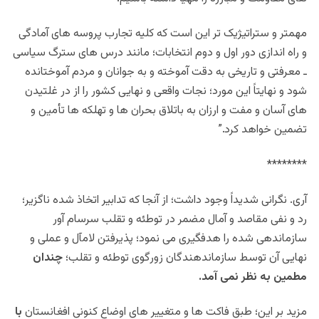
مهمتر و ستراتیژیک تر این است که کلیه تجارب پروسه های آمادگی
و راه اندازی دور اول و دوم انتخابات؛ مانند درس های سترگ سیاسی
ـ معرفتی و تاریخی به دقت آموخته و به جوانان و مردم آموختانده
شود و نهایتاً این مورد؛ نجات واقعی و نهایی کشور را از در غلتیدن
های آسان و مفت و ارزان به باتلاق بحران ها و تهلکه ها تأمین و
تضمین خواهد کرد.”
********
آری. نگرانی شدیداً وجود داشت؛ از آنجا که تدابیر اتخاذ شده ناگزیر؛
رد و نفی مقاصد و آمال مضمر در توطئه و تقلب سرسام آور
سازماندهی شده را هدفگیری می نمود؛ پذیرفتن لامآل و عملی و
نهایی آن توسط سازماندهندگان زورگوی توطئه و تقلب؛
چندان
مطمین به نظر نمی آمد.
مزید بر این؛ طبق فاکت ها و متغییر های اوضاع کنونی افغانستان
با