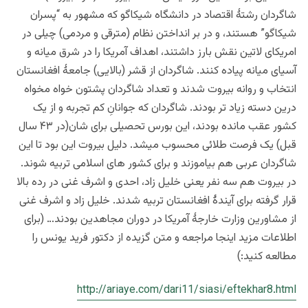
شاگردان رشتۀ اقتصاد در دانشگاه شیکاگو که مشهور به “پسران
شیکاگو” هستند، و در بر انداختن نظام (مترقی و مردمی) چیلی در
امریکای لاتین نقش بارز داشتند، اهداف آمریکا را در شرق میانه و
آسیای میانه پیاده کنند. شاگردان از قشر (بالایی) جامعۀ افغانستان
انتخاب و روانه بیروت شدند و تعداد شاگردان پشتون خواه مخواه
درین دسته زیاد تر بودند. شاگردان که جوانانِ کم تجربه و از یک
کشور عقب مانده بودند، این بورس تحصیلی برای شان(در ۴۳ سال
قبل) یک فرصت طلائی محسوب میشد. دلیل بیروت این بود تا این
شاگردان عربی هم بیاموزند و برای کشور های اسلامی تربیه شوند.
در بیروت هم سه نفر یعنی خلیل زاد، احدی و اشرف غنی در رده بالا
قرار گرفته برای آیندۀ افغانستان تربیه شدند. خلیل زاد و اشرف غنی
از مشاورین وزارت خارجۀ آمریکا در دوران مجاهدین بودند… (برای
اطلاعات مزید اینجا مراجعه و متن گزیده از دکتور فرید یونس را
مطالعه کنید:)
http://ariaye.com/dari11/siasi/eftekhar8.html