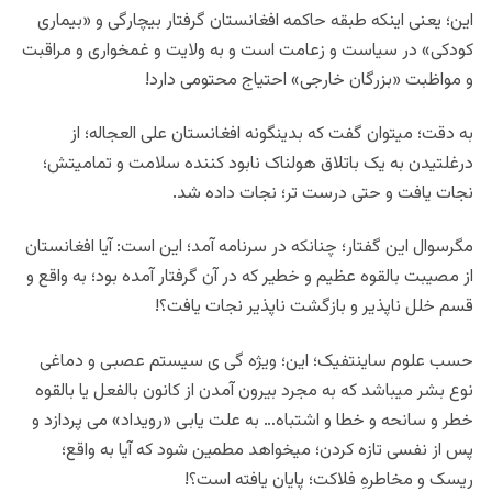
این؛ یعنی اینکه طبقه حاکمه افغانستان گرفتار بیچارگی و «بیماری
کودکی» در سیاست و زعامت است و به ولایت و غمخواری و مراقبت
و مواظبت «بزرگان خارجی» احتیاج محتومی دارد!
به دقت؛ میتوان گفت که بدینگونه افغانستان علی العجاله؛ از
درغلتیدن به یک باتلاق هولناک نابود کننده سلامت و تمامیتش؛
نجات یافت و حتی درست تر؛ نجات داده شد.
مگرسوال این گفتار؛ چنانکه در سرنامه آمد؛ این است: آیا افغانستان
از مصیبت بالقوه عظیم و خطیر که در آن گرفتار آمده بود؛ به واقع و
قسم خلل ناپذیر و بازگشت ناپذیر نجات یافت؟!
حسب علوم ساینتفیک؛ این؛ ویژه گی ی سیستم عصبی و دماغی
نوع بشر میباشد که به مجرد بیرون آمدن از کانون بالفعل یا بالقوه
خطر و سانحه و خطا و اشتباه… به علت یابی «رویداد» می پردازد و
پس از نفسی تازه کردن؛ میخواهد مطمین شود که آیا به واقع؛
ریسک و مخاطرهِ فلاکت؛ پایان یافته است؟!