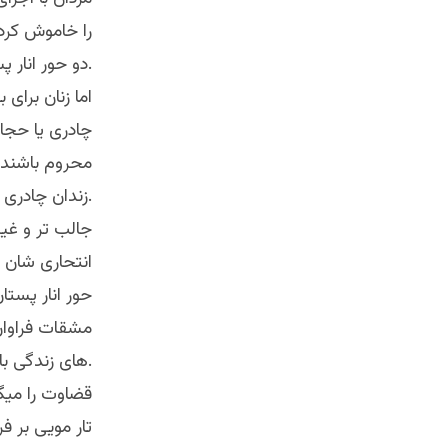
را خاموش کرده
دو حور انار پستان بهشتی آنها را تا لب حوض کوثر بدرقه میکنند.
اما زنان برای
چادری یا حجاب
محروم باشند
زندان چادری یا درز حجاب و نقاب برایشان میسر گردد.
جالب تر و غیر
انتحاری شان ک
حور انار پستا
مشقات فراوان
های زندگی بالاخره منحیث پاداش هفتاد و دو انباق انار پستان نصیب شان میگردند.
قضاوت را میگذ
تار مویی بر ف