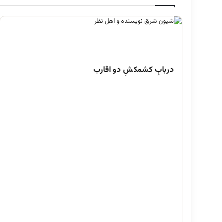
دربابِ کشمکشِ دو اقارب