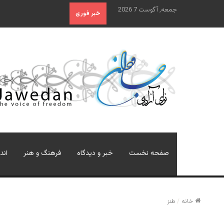
جمعه, آگوست 7 2026
خبر فوری
صفحه نخست
خبر و دیدگاه
فرهنگ و هنر
اند
خانه
/
طنز