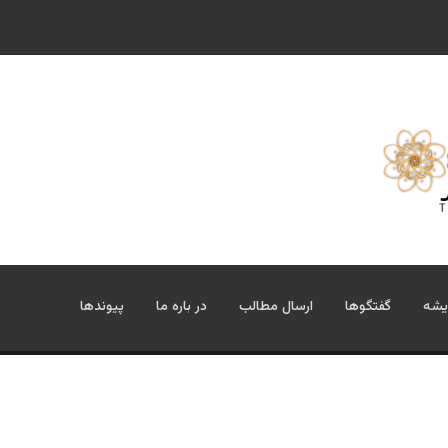
یشه
گفتگوها
ارسال مطالب
در باره ما
پیوندها