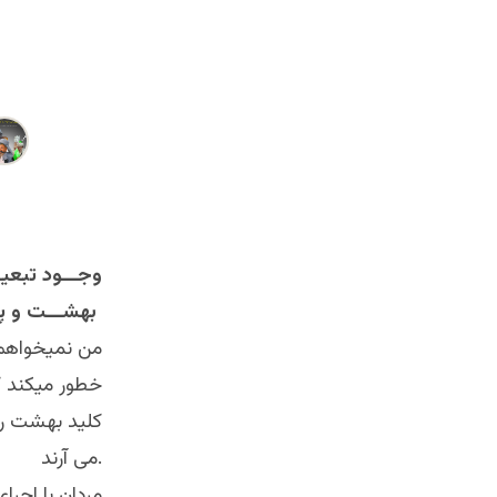
وجـــود تبعیـ
بهشـــت و پاداش آن برای مـــردان و زنان
من نمیخواهم 
خطور میکند که
کلید بهشت را
می آرند.
مردان با اجر