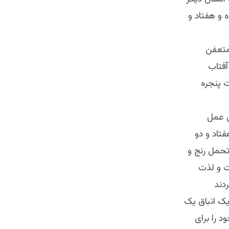
 و هفتاد و
 متعفن
آفتاب
 پنجره
ش عمل
فتاد و دو
تحمل رنج و
ت و لذت
یک انباق یک
د را برای