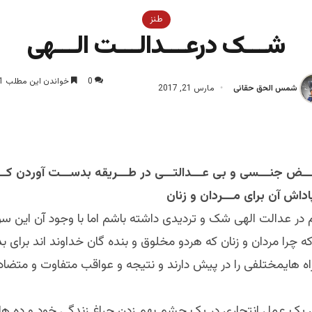
طنز
شـــک درعـــدالـــت الـــهی
0
خواندن این مطلب 1 دقیقه زمان میبرد
شمس الحق حقانی
مارس 21, 2017
ــض جنـــسی و بی عـــدالتـــی در طـــریقه بدســـت آوردن کـــ
در عدالت الهی شک و تردیدی داشته باشم اما با وجود آن این سو
 چرا مردان و زنان که هردو مخلوق و بنده گان خداوند اند برای 
ه هایمختلفی را در پیش دارند و نتیجه و عواقب متفاوت و متضا
ای یک عمل انتحاری در یک چشم بهم زدن چراغ زندگی خود و ده ها 