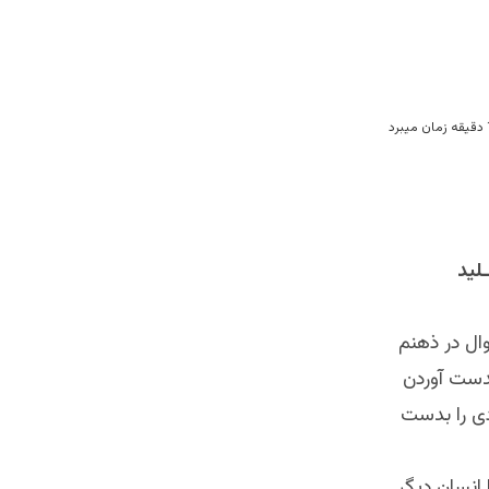
لید
ال در ذهنم
بدست آوردن
دی را بدست
انسان دیگر