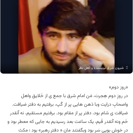
شیون شرق نویسنده و اهل نظر
«روز دوم»
در روزِ دوم هِجرت، مَن امامِ شرق با جمع ی از خَلایق واهل
واصحابِ درایت وبا ذهن هایی پر از گَپ، برفتیم به دفتر ضیافت.
ضیافت ی شام بود، دفتر پر از مقام بود. برفتیم مستقیم، نه آنقدر
خَم ونه آنقدر قَیم، یک ساعت بعد رسیدیم به جایی که معطر بود و
در خوش بویی سَر بود وبگفتند مان « دفترِ رهبر» بود ؛ مکث