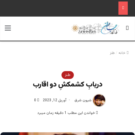
جستجو برای
منو
خانه
/
طنز
طنز
دربابِ کشمکشِ دو اقارب
شیون شرق
آوریل 12, 2023
0
خواندن این مطلب 1 دقیقه زمان میبرد