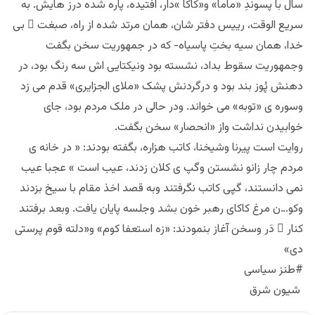
سال با پسوندِ «ماما» و«کاکا »دار، افتیده، پاره شده درز هایش. به
سریع الوقت، رییس دفتر شان، همان مرتد شده از راه، صبغت ِ بی
خدا، همان سیه بختِ پاسیاه- که در جمهوریت سخن بگفت
وجمهوریت سقوط بداد، نشسته بود ونیکتایی اش سه رنگ بود، در
دهنش پُوز بند بود و درگردنش پشک «ملای الجزایری» قدم می زد
وسوره ی «توبه» می خواند. ودر حالی در ملک مردم بود، جای
خوابیدن نداشت واز «انحصار» سخن بگفت.
روایت است پیرنا وشیخنا، کاتب هزاره، بگفته بودند: « در خانه ی
مردم چار زانو نشستن وگپ ی کلان زدند، عیب است » عجبا عیب
نمی دانستند، گپی کاتب نگرفتند وبه قصد اخذ مقام با سیخ بزدند
وکو…ن مرغ کاکای رهبر خون بشد وجلسه پایان یافت. وبعد برفتند
کنار ِ دَر وسخن آغاز بنمودند: «زه استعفا کوم» و«دلته قوم پرستی
دی»
#طنز سیاسی
شیون شرق