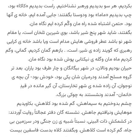
بکردیم، هر سو بدیدیم ورهبر نشناختیم. راست بدیدیم «کاکا» بود،
چپ بدیدیم «ماما» بود ودوستا بگفتند: جایی آمده ایم، خانه ی آنها
بود. حتمن اشتباه شده راه مان وگُم کرده ایم نگاه مان.
بگفتند، شاید شهر پنج شیر باشد، بوی شیرین تلخان است، یا مقام
شهر نو باشد عطر فروشی هایش مدام است ویا باشد خانه ی کرایی
رهبری که گویند زاده ی شیر، است، . بازهم گمان کردیم، گمانی، وگم
کردیم ماه مان وگله ی نیکتابی پوش شده بود نگاه مان.
حیران بودیم ونالان، در شهر بیگانگان و چار طرف بود یاران. بعد تر
گروه مسلح آمدند ودرمیان شان یکی بود، خودش بود- آن بچه ی
نوجوان، آن زاده شده ی شهرِ تخارستان، آن گیر مانده در قیدِ
خانمان- آمدند ونشستند به چوکی بزرگ.
چشم بدوختیم به سیماهش، گم شده بود کلاهش، بکاویدیم
موهایش ونیافتیم جاهش. نشسته گان دفتر عجالتاً روایت آوردند:
در کشمکشِ ذات البینی، نسبتاً شبیه ی زن جنگی ودر سرزمین بی
جاه، گم کرده است کلاهش. وبگفتند کلاه بدست فاسقین بیست