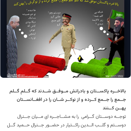
بالاخــره پاکســتان و بادرانش مــوفــق شــدند که گــلمِ گــلم
جــمع را جــمع کــرده و از نوکــر شــان را در افغــانســتان
پهــن کــنند
توجــه دوســتان گــرامی را به مشــاجــره ای مــیان جــنرال
دوســتم و گلــب الــدین راکــتیار در حضــور جــنرال حــمید گــل