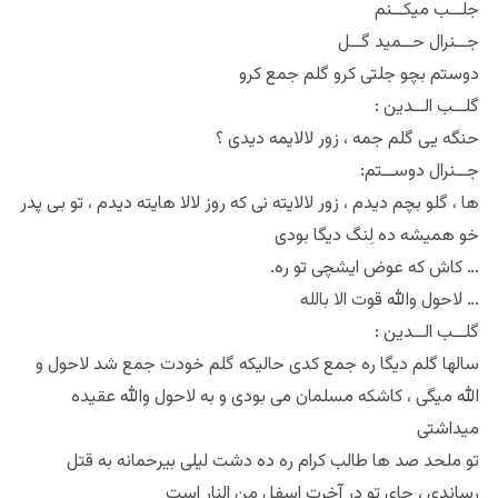
جلــب میکــنم
جــنرال حــمید گــل
دوستم بچو جلتی کرو گلم جمع کرو
: گلــب الــدین
حنگه یی گلم جمه ، زور لالایمه دیدی ؟
:جــنرال دوســتم
ها ، گلو بچم دیدم ، زور لالایته نی که روز لالا هایته دیدم ، تو بی پدر
خو همیشه ده لِنگ دیگا بودی
.کاش که عوض ایشچی تو ره …
لاحول والله قوت الا بالله …
: گلــب الــدین
سالها گلم دیگا ره جمع کدی حالیکه گلم خودت جمع شد لاحول و
الله میگی ، کاشکه مسلمان می بودی و به لاحول والله عقیده
میداشتی
تو ملحد صد ها طالب کرام ره ده دشت لیلی بیرحمانه به قتل
رساندی ، جای تو در آخرت اسفل من النار است