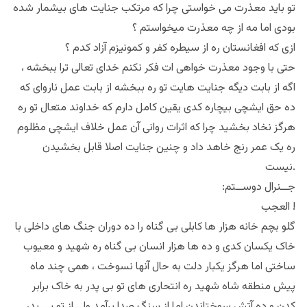
تو باید معذرت می خواستی چرا که مرتکب جنایت های بیشمار شده
بودی اما مه از چه معذرت میخواستم ؟
ازی که افغانستان ره از سیطره کفر و کمونیزم آزاد کدم ؟
حتی با وجود معذرت خواهی ات فکر نکنم خدای تعالی ترا ببخشه ،
اگه از بابت دیگه جنایت هایت تو ره ببخشه از بابت عمل ناروای که
ده حق ایشچی بیچاره کدی یقین کامل دارم که خداوند متعال تو ره
هرگز نخاد بخشید چرا که اثرات روانی آن عمل خلاف ایشچی مظلوم
ره یک عمر رنج خاهد داد و چنین جنایت اصلا قابل بخشیدن
نیست.
:جــنرال دوســتم
العجب !
گلو بچم خانه هزار ها کابلی بی گناه را ده دوران جنگ های داخلی با
خاک یکسان کدی و ده ها هزار انسان بی گناه ره شهید و معیوب
ساختی اما هرگز یکبار دلت به حال آنها نسوخت ، همی چند ماه
پیش منطقه شاه شهید ره انتحاری های تو بی پدر به خاک برابر
کدن و ده آتش سوختاندن اما از سنگ صدا برآمد ولی از تو بی پدر