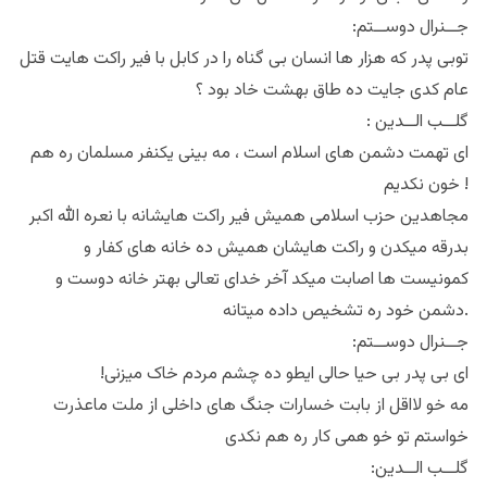
:جــنرال دوســتم
توبی پدر که هزار ها انسان بی گناه را در کابل با فیر راکت هایت قتل
عام کدی جایت ده طاق بهشت خاد بود ؟
: گلــب الــدین
ای تهمت دشمن های اسلام است ، مه بینی یکنفر مسلمان ره هم
خون نکدیم !
مجاهدین حزب اسلامی همیش فیر راکت هایشانه با نعره الله اکبر
بدرقه میکدن و راکت هایشان همیش ده خانه های کفار و
کمونیست ها اصابت میکد آخر خدای تعالی بهتر خانه دوست و
دشمن خود ره تشخیص داده میتانه.
:جــنرال دوســتم
!ای بی پدر بی حیا حالی ایطو ده چشم مردم خاک میزنی
مه خو لااقل از بابت خسارات جنگ های داخلی از ملت ماعذرت
خواستم تو خو همی کار ره هم نکدی
:گلــب الــدین