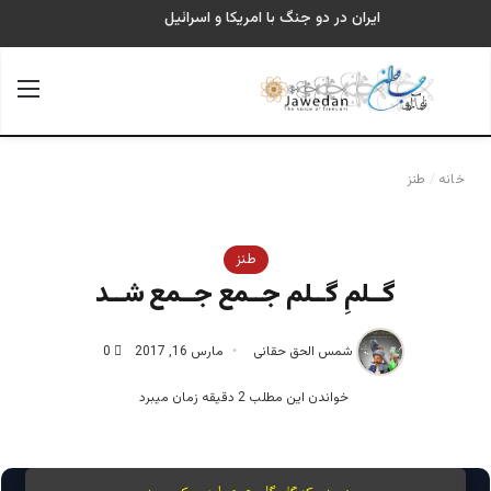
ایران در دو جنگ با امریکا و اسرائیل
جستجو برای
منو
خانه
/
طنز
طنز
گــلمِ گــلم جــمع جــمع شــد
شمس الحق حقانی
مارس 16, 2017
0
خواندن این مطلب 2 دقیقه زمان میبرد