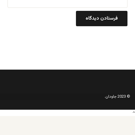
© 2023 جاودان.
دکمه
بازگشت
به
بالا