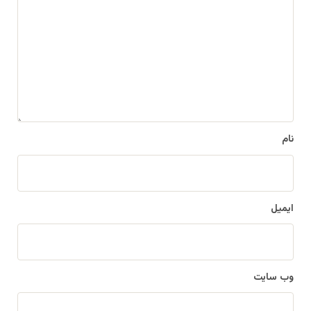
د
گ
ا
ه
*
نام
ایمیل
وب‌ سایت