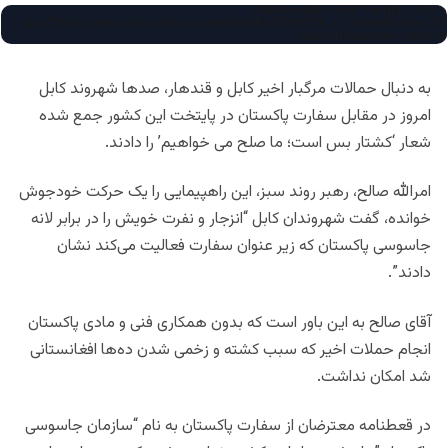
<iframe width="560" height="315"
src="https://www.youtube.com/embed/KnZLPWPZK_U" frameborder="0"
allowfullscreen></iframe>
به دنبال حمالات مرگبار اخیر کابل و قندهار، صدها شهروند کابل
امروز در مقابل سفارت پاکستان در پایتخت این کشور جمع شده
شعار ‘کشتار بس است؛ ما صلح می خواهیم’ را دادند.
امرالله صالح، رهبر روند سبز، این راهپیمایی را یک حرکت خودجوش
خوانده، گفت شهروندان کابل “انزجار و نفرت خویش را در برابر لانه
جاسوسی پاکستان که زیر عنوان سفارت فعالیت می‌کند نشان
دادند”.
آقای صالح به این باور است که بدون همکاری فنی و مادی پاکستان
انجام حملات اخیر که سبب کشته و زخمی شدن ده‌ها افغانستانی
شد امکان نداشت.
در قعطنامه معترضان از سفارت پاکستان به نام “سازمان جاسوسی