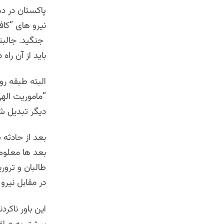
نیرو های “کا
جنگید. جالبت
باید از آن راه
البته طبقه رو
“ماموریت الهی
دیگر تبدیل ش
بعد از حادثه
بعد ها معلوم 
طالبان و ترور
در مقابل نیرو
این باور ناکرد