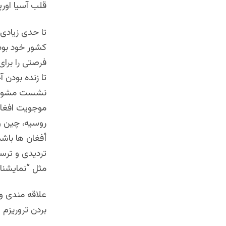
قلب آسیا اورپ
تا حدی زیادی 
کشور خود بود
فرصتی را برا
تا زنده بودن 
نشست مشورتی 
موجویت افغان
روسیه، چین و
أفغان ها باش
تردیدی و ترس
مثل “نمایشنا
علاقه مندی و 
بردن تروریزم