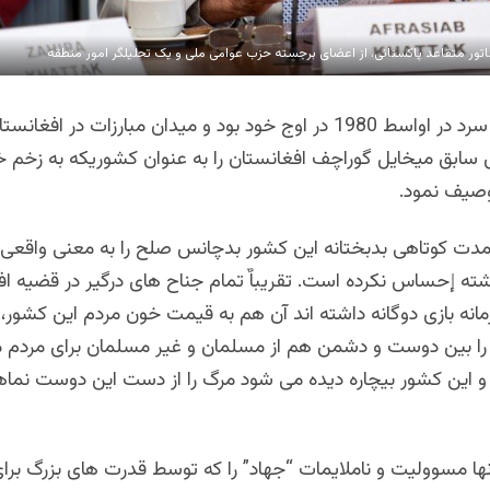
ور متقاعد پاکستانی، از اعضای برجسته حزب عوامی ملی و یک تحلیلگر امور منطقه
زمانیکه جنگ سرد در اواسط 1980 در اوج خود بود و میدان مبارزات در اف
سابق میخایل گوراچف افغانستان را به عنوان کشوریکه به زخم خ
صیف نمود.
 مدت کوتاهی بدبختانه این کشور بدچانس صلح را به معنی واقعی 
ته إحساس نکرده است. تقریباٌ تمام جناح های درگیر در قضیه اف
نه بازی دوگانه داشته اند آن هم به قیمت خون مردم این کشور، 
ا بین دوست و دشمن هم از مسلمان و غیر مسلمان برای مردم
 این کشور بیچاره دیده می شود مرگ را از دست این دوست نماه
ها مسوولیت و ناملایمات “جهاد” را که توسط قدرت های بزرگ برای