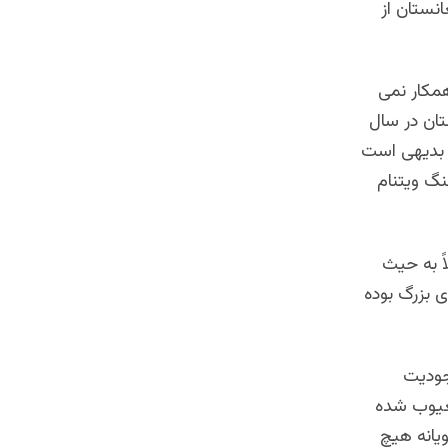
نستان از
همکار نمی
تان در سال
د. بدیهی است
نگ ویتنام
 به حیث
ر خدمت قدرت های بزرگ بوده
جودیت
معیوب شده
یانه هیچ