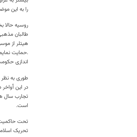
بیشتر به عرا
را به این موض
روسیه حالا ب
طالبان مذهبی
هیتلر از موس
.حمایت نمایم.
اندازی حکومت
در این أواخر د
است.
تحت حاکمیت ط
تحریک اسلامی