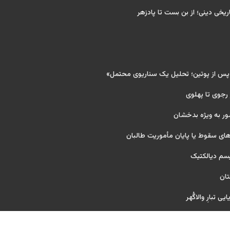
ریخی دینی؛ از بن بست تا پادزهر
 پس از پوتین؛ تحلیل یک سناریوی محتمل»
 رجوی تا پهلوی
ور به ویژه بدخشان
ای سقوط یا پایان مأموریت طالبان
یسم دیالکتیک
تان
ی تبارِ والاگُهر