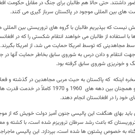
ور داشتند. حتی حالا هم طالبان برای جنگ در مقابل حکومت افغا
ت های بین المللی موجود در پاکستان سرباز گیری می کنند.
یش نیست که بپذیریم طالبان با گروه های تروریستی بین المللی 
 با استفاده از طالبان می خواهند انتقام شکستی را که در افغانس
 1980 توسط مجاهدینی که توسط امریکا حمایت می شد، از امریکا بگیرن
 جهت انتقام و دادن درس به شوروی سابق بخاطر حمایت آنها در ج
 و خونریزی شوروی سابق گرفته بود.
 اینکه که پاکستان به حیث مربی مجاهدین در گذشته و فعلاً
مربی طالبان و همچنان بین دهه های 1960 و 1970 کاملاً د
ای خود را در افغانستان انجام دهند.
 باید بهای هنگفت این پالیسی جنون آمیز دولت خویش که از مو
تروریستان که باعث رشد سرطان تروریزم شده است، با کشته و 
یگناه به خصوص پشتون ها شده است، بپردازد. این پالیسی ماجراجو