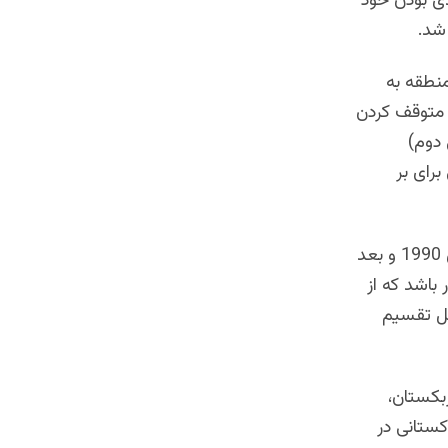
دی بودن خود
 شد.
نطقه به
 متوقف کردن
دوم)
رای بر
طوری به نظر می رسد که هیج درسی از انحلال حکومت افغانستان در سال های 1990 و بعد
 باشد که از
قابل تقسیم
بکستان،
ستانی در