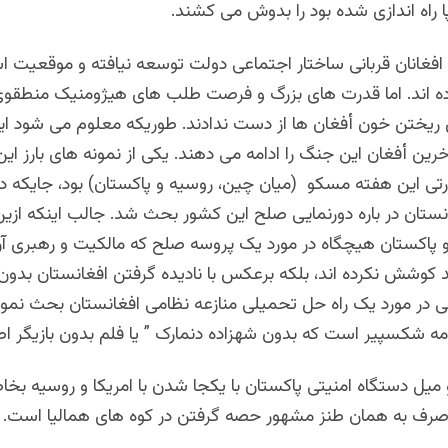
ا راه اندازی شده بود را بدوش می کشند.
افغانان قربانی ساختار اجتماعی دولت توسعه نیافته و موقعیت ا
ه اند. اما قدرت های بزرگ و فرصت طلب های هیژومنیک منطقو
ی ریختن خون أفغان ها از دست ندادند. طوریکه معلوم می شود ا
آخرین أفغان این جنگ را ادامه می دهند. یکی از نمونه های بارز ای
این هفته مسکو (میان چین، روسیه و پاکستان) بود، جایکه د
ستان در باره دورنمایی صلح این کشور بحث شد. جالب اینکه ازی
 پاکستان هیچگاه در مورد یک پروسه صلح که مالکیت و رهبری 
د کوشش نکرده اند، بلکه برعکس با نادیده گرفتن افغانستان بدو
ی در مورد یک راه حل تحمیلی منازعه نظامی افغانستان بحث نمودن
مه شکسپیر است که بدون شهزاده دنمارک ” یا فلم بدون بازیگر اص
میل دستگاه امنیتی پاکستان با یکجا شدن با امریکا و روسیه بخاط
 صرف به همان طنز مشهور حصه گرفتن در کوه های همالیا است.