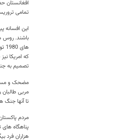
افغانستان حض
تمامی تروریس
این افسانه پ
باشند. روس ها
های
که امریکا نیز
تصمیم به جنگ
مضحک و مسخره
تا آنها جنگ ه
مردم پاکستان
پناهگاه های 
هزاران فرد ب