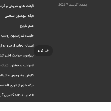
جمعه, آگوست 7 2026
قرائت های تاریخی و فراتا
فرقه تبهکاران اسلامی
علم تاریخ
«آینده فدراسیون روسیه
افسانه نجات از بیرون؛ از
خبر فوری
پیرامون حوادث اخیر کش
تحولات بدخشان؛ نشانه‌ه
کاوشِ چندو‌چونِ ماتریال
برگه های از تاریخ افغانس
افتخار به دانشگاهیان آ ریای