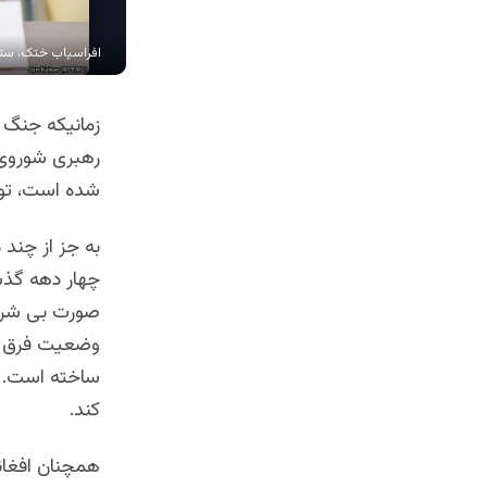
افراسیاب ختک، سنات
رهبری شوروی 
شده است، تو
به جز از چند
چهار دهه گذش
صورت بی شرما
وضعیت فرق ر
ساخته است. و
کند.
همچنان افغان