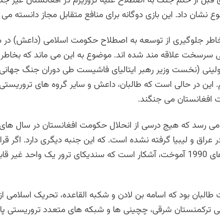
ق قبل از ختم جنگ به اصطلاح علیه تروریزم در افغانستان غیر ج
وع نشان داد. این بازی دوگانه برای منافع متقابل مجاز دانسته می
خاطر جلوگیری از توسعه به اصطلاح حکومت اسلامی (داعش) در م
 سرسخت علاقه مند شده اند. موضوع به این می ماند که بخاطر
ولینی (نخست وزیر رهبر
ایتالیای
فاشیست
طی دوران
جنگ جهانی 
 این در حالی است که طالبان، داعش و سایر گروه های تروریستی ب
 افغانستان می جنگند.
ر عراق و لیبیا گرفته نشده است. که این جنبه دیگری دارد. اگر قرار
تجارب سال های 1990 آموخت، آشکار است که سندیکای ترور یک واحد غیر 
البان بود که اسامه بن لادن و شکبه القاعده، تحریک اسلامی از
 ترکمنستان شرقی، چچینی ها و شبکه های متعدد تروریستی پاک