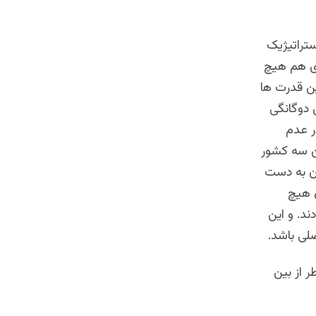
ستراتیژیک
ی هم هیچ
ین قدرت ها
ن دوگانگی
ر عدم
ن سه کشور
آن به دست
ن هیچ
د. و این
لی باشد.
ر از بین