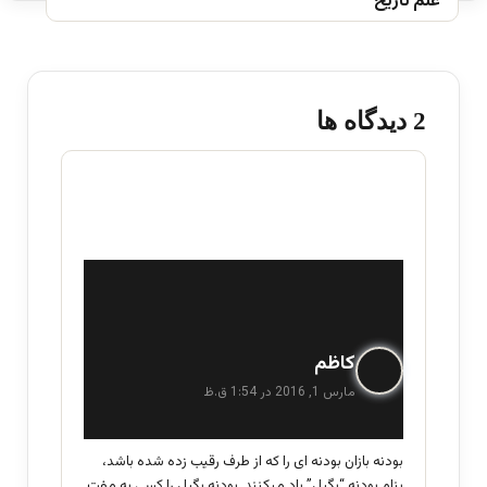
علم تاریخ
‫2 دیدگاه ها
گ
کاظم
ف
مارس 1, 2016 در 1:54 ق.ظ
ت
:
بودنه بازان بودنه ای را که از طرف رقیب زده شده باشد،
بنام بودنه “بگیل” یاد میکنند. بودنه بگیل را کسی به مفت