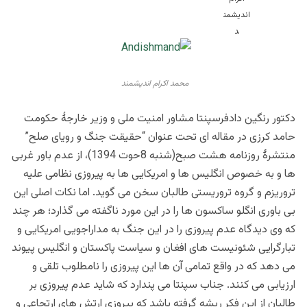
محمد اکرام اندیشمند، نویسنده و پژوهشگر
محمد اکرام اندیشمند
دکتور رنگین دادفرسپنتا مشاور امنیت ملی و وزیر خارجۀ حکومت
حامد کرزی در مقاله ای تحت عنوان “حقیقت جنگ و رویای صلح”
منتشرۀ روزنامه هشت صبح(شنبه 8حوت 1394)، از عدم باور غربی
ها و به خصوص انگلیس ها و امریکایی ها به پیروزی نظامی علیه
تروریزم و گروه تروریستی طالبان سخن می گوید. اما نکات اصلی این
بی باوری انگلو ساکسون ها را در این مورد ناگفته می گذارد؛ هر چند
که وی دیدگاه عدم پیروزی را در این جنگ به مداراجویی امریکایی و
تبارگرایی شئونیست های افغان و سیاست پاکستان و انگلیس پیوند
می دهد که در واقع تمامی آن ها این پیروزی را نامطلوب تلقی و
ارزیابی می کنند. جناب سپنتا می پندارد که شاید عدم پیروزی بر
طالبان از این فکر ریشه گرفته باشد که پیروزی ارتش های ارتجاعی و