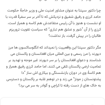
چرا دکتور سپنتا به عنوان مشاور امنیت ملی و وزیر خاجۀ حکومت
حامد کرزی و رفیق شفیق و نزدیکش که تا آخر بر سر سفرۀ قدرت با
او نشست و هنوز با آن رئیس متقاعدش هم کاسه و همراز است،
کرزی را از آن “شور و عشق هم تباری” که سیاستِ تقویت تروریزم
طالبان را در پیش گرفت، باز نداشت؟
مگر دکتور سپنتا این واقعییت را نمیداند که انگلوساکسون ها مرز
دیورند را مرز رسمی و بین المللی میان افغانستان و پاکستان می
شناسند و دعوای افغانستان را بر سر دیورند غیر موجه و تهدید بر
تمامیت ارضی پاکستان تلقی می کنند، اما حامد کرزی رفیق همراز و
هم کاسۀ وی در دوران بازنشستگی و بیکاری اش ساز “دا
پشتونستان ز مونژ” می زند و در توهم غلبه بر پاکستان و دسترسی
به خاک های از دست رفته تا کراچی و گوادر به سر می برد؟