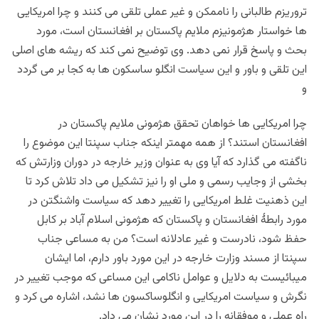
تروریزم طالبانی را ناممکن و غیر عملی تلقی می کنند و چرا امریکایی
ها خواستار هژمونیزم ملایم پاکستان بر افغانستان است، مورد
بحث و پاسخ قرار نمی دهد. وی توضیح نمی کند که ریشه های اصلی
این تلقی و باور و این سیاست انگلو ساسکون ها به کجا بر می گردد
و
چرا امریکایی ها خواهان تحقق هژمونی ملایم پاکستان در
افغانستان استند؟ از همه مهمتر اینکه جناب سپنتا این موضوع را
ناگفته می گذارد که آیا وی به عنوان وزیر خارجه در دوران وزارتش که
بخشی از وجایب رسمی و ملی او را نیز تشکیل می داد تلاش کرد تا
این ذهنیت غلط امریکایی را تغییر دهد که سیاست واشنگتن در
مورد رابطۀ افغانستان و پاکستان که هژمونی اسلام آباد بر کابل
حفظ شود، نادرست و غیر عادلانه است؟ من به مساعی جناب
سپنتا از مسند وزارت خارجه در این مورد باور دارم، اما ایشان
میبائیست به دلایل و عوامل ناکامی این مساعی که موجب تغییر در
نگرش و سیاست امریکایی و انگلوساکسون ها نشد، اشاره می کرد و
راه عملی و موفقانه را در این مورد نشان می داد.