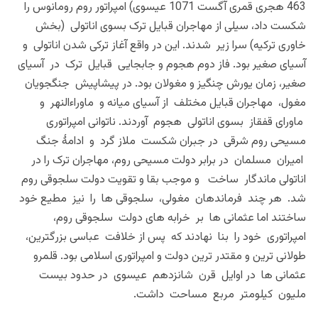
463 هجری قمری آگست 1071 عیسوی) امپراتور روم رومانوس را
شکست داد، سیلی از مهاجران قبایل ترک بسوی اناتولی (بخش
خاوری ترکیه) سرا زیر شدند. این در واقع آغاز ترکی شدن اناتولی و
آسیای صغیر بود. فاز دوم هجوم و جابجایی قبایل ترک در آسیای
صغیر، زمان یورش چنگیز و مغولان بود. در پیشاپیش جنگجویان
مغول، مهاجران قبایل مختلف از آسیای میانه و ماوراءالنهر و
ماورای قفقاز بسوی اناتولی هجوم آوردند. ناتوانی امپراتوری
مسیحی روم شرقی در جبران شکست ملاز گرد و ادامۀ جنگ
امیران مسلمان در برابر دولت مسیحی روم، مهاجران ترک را در
اناتولی ماندگار ساخت و موجب بقا و تقویت دولت سلجوقی روم
شد. هر چند فرماندهان مغولی، سلجوقی ها را نیز مطیع خود
ساختند اما عثمانی ها بر خرابه های دولت سلجوقی روم،
امپراتوری خود را بنا نهادند که پس از خلافت عباسی بزرگترین،
طولانی ترین و مقتدر ترین دولت و امپراتوری اسلامی بود. قلمرو
عثمانی ها در اوایل قرن شانزدهم عیسوی در حدود بیست
ملیون کیلومتر مربع مساحت داشت.