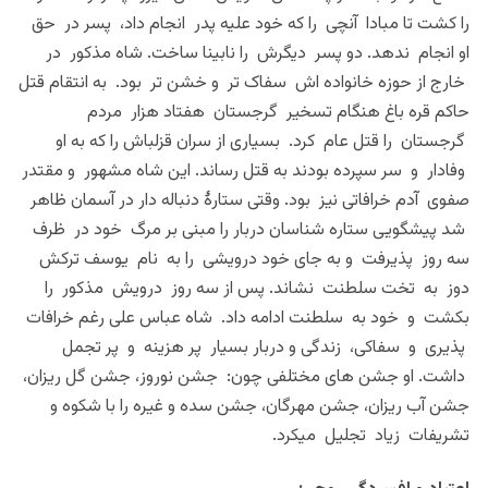
را کشت تا مبادا آنچی را که خود علیه پدر انجام داد، پسر در حق
او انجام ندهد. دو پسر دیگرش را نابینا ساخت. شاه مذکور در
خارج از حوزه خانواده اش سفاک تر و خشن تر بود. به انتقام قتل
حاکم قره باغ هنگام تسخیر گرجستان هفتاد هزار مردم
گرجستان را قتل عام کرد. بسیاری از سران قزلباش را که به او
وفادار و سر سپرده بودند به قتل رساند. این شاه مشهور و مقتدر
صفوی آدم خرافاتی نیز بود. وقتی ستارۀ دنباله دار در آسمان ظاهر
شد پیشگویی ستاره شناسان دربار را مبنی بر مرگ خود در ظرف
سه روز پذیرفت و به جای خود درویشی را به نام یوسف ترکش
دوز به تخت سلطنت نشاند. پس از سه روز درویش مذکور را
بکشت و خود به سلطنت ادامه داد. شاه عباس علی رغم خرافات
پذیری و سفاکی، زندگی و دربار بسیار پر هزینه و پر تجمل
داشت. او جشن های مختلفی چون: جشن نوروز، جشن گل ریزان،
جشن آب ریزان، جشن مهرگان، جشن سده و غیره را با شکوه و
تشریفات زیاد تجلیل میکرد.