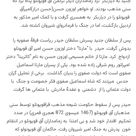
جنید به دیاربکر نزد زمامداران دیگر ترکمن آق قویونلو پناه برد که
سنی مذهب بودند. او خواهر اوزون حسن(حسن دراز)امیرآق
قویونلو را در دیاربکر به همسری گرفت و با کمک امیر مذکور به
اردبیل بازگشت، اما در جنگ با فرمانروای شیروان کشته شد.
پس از سلطان جنید پسرش سلطان حیدر ریاست فرقۀ صفویه را
بدوش گرفت. حیدر با “مارتا” دختر اوزون حسن امیر آق قویونلو
ازدواج کرد. مارتا از خانم مسیحی اوزون حسن به نام “کاترینا” دختر
امپراتور روم شرقی زاده شده بود. یکی از پسران مارتا اسماعیل
صفوی است که دولت صفوی را بنیان گذاشت. برخی از تحلیل گران
حدس میزنند که شاه اسماعیل صفوی فکر خصومت و جنگ با
دولت عثمانی را از دشمنی و عقدۀ مادرش با عثمانی ها گرفت.
حیدر پس از سقوط حکومت شیعه مذهب قراقویونلو توسط سنی
مذهبان آق قویونلو (1467 عیسوی 872 هجری قمری) در صدد
تحکیم اقتدار خود شد و بی اعتنا به زمامداران آق قویونلو در انتقام
خون پدرش به جنگ امیر شیروان رفت. حاکمان آق قویونولو که