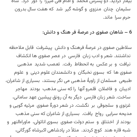
بیمار گردید. دو پسرش محمد و امام قلی میرزا را کور کرد. شاه
سلیمان چنان منزوی و گوشه گیر شد که هفت سال بدرون
حرم سرا ماند.
6 – شاهان صفوی در عرصۀ فر هنگ و دانش:
سلاطین صفوی در عرصۀ فرهنگ و دانش پیشرفت قابل ملاحظه
نداشتند. شعر و ادب زبان فارسی در عصر صفوی ها انکشاف
نیافت و بر عکس به انحطاط رفت. تعصب شدید مذهبی
صفوی ها که بسوی نخبگان و دانشمندان علوم دینی و علوم
طبیعی مسلمان از زاویۀ مذهبی می نگر یستند، بسیاری از شاعران،
ادیبان و فاضلان قلمرو آنها را که سنی مذهب بودند مهاجر
ساخت. شعر زبان فارسی دیگر به آن رونق پیشین عهد سامانی،
غزنوی و سلجوقی بر نگشت. در شعر دورۀ صفوی مرثیه گویی و
مدیحه سرایی رواج یافت. بسیاری از شاعران که سنی مذهب
بودند از اختناق و ستم دولت صفوی بسوی اناتولی، ماوراءالنهر و
شبه قاره هند کوچ کردند. مثلاً در پادشاهی اکبرشاه گورگانی،