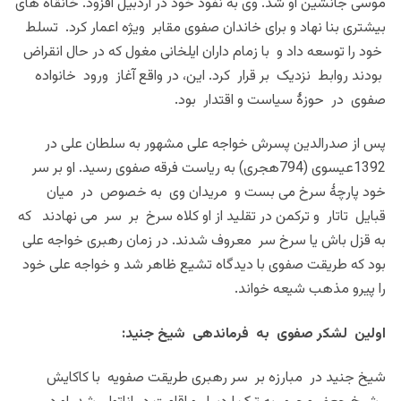
موسی جانشین او شد. وی به نفوذ خود در اردبیل افزود. خانقاه های
بیشتری بنا نهاد و برای خاندان صفوی مقابر ویژه اعمار کرد. تسلط
خود را توسعه داد و با زمام داران ایلخانی مغول که در حال انقراض
بودند روابط نزدیک بر قرار کرد. این، در واقع آغاز ورود خانواده
صفوی در حوزۀ سیاست و اقتدار بود.
پس از صدرالدین پسرش خواجه علی مشهور به سلطان علی در
1392عیسوی (794هجری) به ریاست فرقه صفوی رسید. او بر سر
خود پارچۀ سرخ می بست و مریدان وی به خصوص در میان
قبایل تاتار و ترکمن در تقلید از او کلاه سرخ بر سر می نهادند که
به قزل باش یا سرخ سر معروف شدند. در زمان رهبری خواجه علی
بود که طریقت صفوی با دیدگاه تشیع ظاهر شد و خواجه علی خود
را پیرو مذهب شیعه خواند.
اولین لشکر صفوی به فرماندهی شیخ جنید:
شیخ جنید در مبارزه بر سر رهبری طریقت صفویه با کاکایش