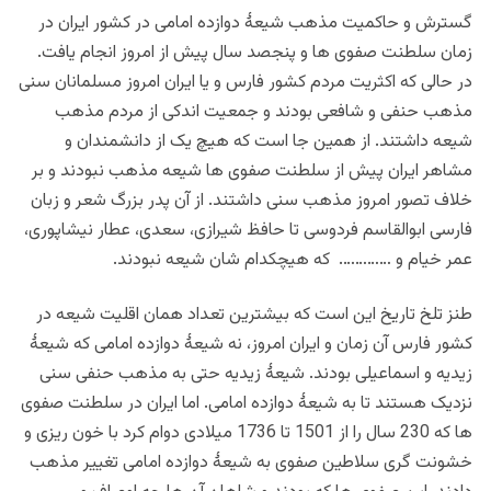
گسترش و حاکمیت مذهب شیعۀ دوازده امامی در کشور ایران در
زمان سلطنت صفوی ها و پنجصد سال پیش از امروز انجام یافت.
در حالی که اکثریت مردم کشور فارس و یا ایران امروز مسلمانان سنی
مذهب حنفی و شافعی بودند و جمعیت اندکی از مردم مذهب
شیعه داشتند. از همین جا است که هیچ یک از دانشمندان و
مشاهر ایران پیش از سلطنت صفوی ها شیعه مذهب نبودند و بر
خلاف تصور امروز مذهب سنی داشتند. از آن پدر بزرگ شعر و زبان
فارسی ابوالقاسم فردوسی تا حافظ شیرازی، سعدی، عطار نیشاپوری،
عمر خیام و …………. که هیچکدام شان شیعه نبودند.
طنز تلخ تاریخ این است که بیشترین تعداد همان اقلیت شیعه در
کشور فارس آن زمان و ایران امروز، نه شیعۀ دوازده امامی که شیعۀ
زیدیه و اسماعیلی بودند. شیعۀ زیدیه حتی به مذهب حنفی سنی
نزدیک هستند تا به شیعۀ دوازده امامی. اما ایران در سلطنت صفوی
ها که 230 سال را از 1501 تا 1736 میلادی دوام کرد با خون ریزی و
خشونت گری سلاطین صفوی به شیعۀ دوازده امامی تغییر مذهب