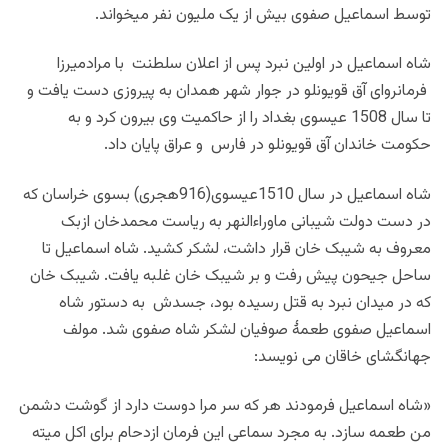
توسط اسماعیل صفوی بیش از یک ملیون نفر میخواند.
شاه اسماعیل در اولین نبرد پس از اعلان سلطنت با مرادمیرزا
فرمانروای آق قویونلو در جوار شهر همدان به پیروزی دست یافت و
تا سال 1508 عیسوی بغداد را از حاکمیت وی بیرون کرد و به
حکومت خاندان آق قویونلو در فارس و عراق پایان داد.
شاه اسماعیل در سال 1510عیسوی(916هجری) بسوی خراسان که
در دست دولت شیبانی ماوراءالنهر به ریاست محمدخان ازبک
معروف به شیبک خان قرار داشت، لشکر کشید. شاه اسماعیل تا
ساحل جیحون پیش رفت و بر شیبک خان غلبه یافت. شیبک خان
که در میدان نبرد به قتل رسیده بود، جسدش به دستور شاه
اسماعیل صفوی طعمۀ صوفیان لشکر شاه صفوی شد. مولف
جهانگشای خاقان می نویسد:
«شاه اسماعیل فرمودند هر که سر مرا دوست دارد از گوشت دشمن
من طعمه سازد. به مجرد سماعی این فرمان ازدحام برای اکل میته