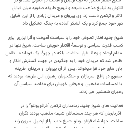
شیخ جعفر مجبور به ترک اردبیل و اقامت در اناتولی شد. او در
اناتولی به تبلیغ مذهب شیعه و ترویج طریقه صفویه میان قبایل
تاتار و ترکمن دست زد. وی پیروان و مریدان زیادی را از این قبایل
دور خود جمع کرد و یک لشکر آماده به جنگ تشکیل داد.
شیخ جنید افکار تصوفی خود را با سیاست آمیخت و آنرا ابزاری برای
کسب قدرت سیاسی و توسعۀ اقتدار خویش ساخت. شیخ تنها در
مقام ارشاد و وعظ قرار نداشت، بلکه در چهرۀ یک فرمانده نظامی
ظاهر شد که مریدان خود را به جنگیدن در جهت گسترش افکار و
باور های خود فرا میخواند. پس از آن پیروان و مریدان طریقه
صفوی در واقع سربازان و جنگجویان رهبران این طریقه بودند که
با احساسات مذهبی و عرفانی خویش برای مقاصد سیاسی آن
رهبران شمشیر می زدند.
فعالیت های شیخ جنید، زمامداران ترکمن “قراقویونلو” را در
آذربایجان که هر چند مسلمانان شیعه مذهب بودند نگران
ساخت. جهانشاه قراقو یونلو شیخ جنید را از اردبیل بیرون راند.