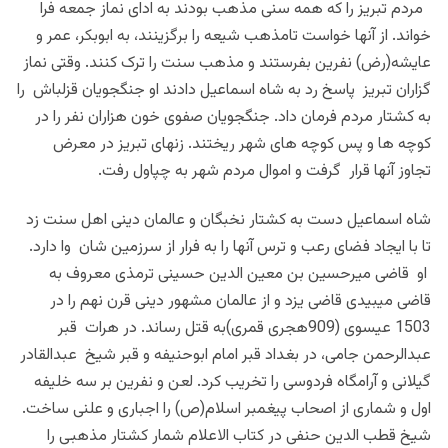
مردم تبریز را که همه سنی مذهب بودند به ادای نماز جمعه فرا
خواند. از آنها خواست تامذهب شیعه را برگزینند، به ابوبکر، عمر و
عایشه(رض) نفرین بفرستند و مذهب سنت را ترک کنند. وقتی نماز
گزاران تبریز پاسخ رد به شاه اسماعیل دادند او جنگجویان قزلباش را
به کشتار مردم فرمان داد. جنگجویان صفوی خون هزاران نفر را در
کوچه ها و پس کوچه های شهر ریختند. زنهای تبریز در معرض
تجاوز آنها قرار گرفت و اموال مردم شهر به چپاول رفت.
شاه اسماعیل دست به کشتار نخبگان و عالمان دینی اهل سنت زد
تا با ایجاد فضای رعب و ترس آنها را به فرار از سرزمین شان وا دارد.
او قاضی میرحسین بن معین الدین حسینی ترمذی معروف به
قاضی میبیدی قاضی یزد و از عالمان مشهور دینی قرن نهم را در
1503 عیسوی (909هجری قمری)به قتل رساند. در هرات قبر
عبدالرحمن جامی، در بغداد قبر امام ابوحنیفه و قبر شیخ عبدالقادر
گیلانی و آرامگاه فردوسی را تخریب کرد. لعن و نفرین بر سه خلیفه
اول و شماری از اصحاب پیغمبر اسلام(ص) را اجباری و علنی ساخت.
شیخ قطب الدین حنفی در کتاب الاعلام شمار کشتار مذهبی را