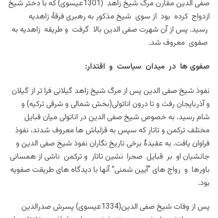
صفی الدین مقارن مرگ شیخ زاهد (1301عیسوی) که با دختر شیخ
ازدواج کرده بود از سوی شیخ مذکور به رهبری فرقۀ زاهدیه
رسید. پس از آن شهرت صفی الدین بالا گرفت و طریقه زاهدیه به
صفوی معروف شد.
صفوی ها در میدان سیاست و اقتدار:
نفوذ شیخ صفی الدین پس از مرگ شیخ زاهد گیلانی فرا تر از گیلان
و آذربایجان رفت و تا درون اناتولی(بخش شمالی و شرقی ترکیه) و
شام رسید. به خصوص شیخ صفی الدین در اناتولی میان قبایل
مختلف ترکمن و تاتار که سپس به قزلباش ها معروف شدند، نفوذ
فراوان یافت. به عقیدۀ برخی تاریخ نگاران نفوذ شیخ صفی الدین و
جانشیان او بر قبایل صحرا نشین تاتار و ترکمن ناشی از همسانی
باورها و رواج های “آیین شمنی” آنها با دیدگاه های طریقت صفویه
بود.
پس از وفات شیخ صفی الدین(1334عیسوی) پسرش صدرالدین