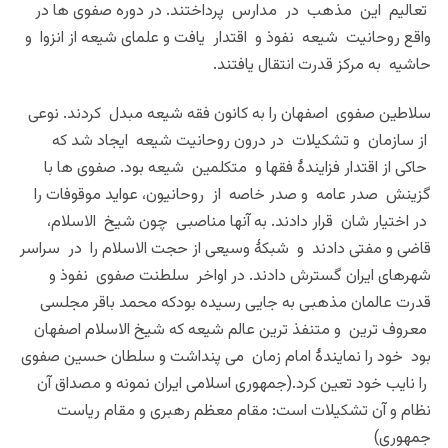
تعالیم این مذهب در مدارس پرداختند. در دوره صفوی ها در
واقع روحانیت شیعه نفوذ و اقتدار یافت و علمای شیعه از انزوا و
حاشیه به مرکز قدرت انتقال یافتند.
سلاطین صفوی اصفهان را به کانون فقه شیعه مبدل کردند. نوعی
از سازمان و تشکیلات در درون روحانیت شیعه ایجاد شد که
حاکی از اقتدار فزایندۀ فقها و متکلمین شیعه بود. صفوی ها با
گزینش صدر عامه و صدر خاصه از روحانیون، عواید موقوفات را
در اختیار شان قرار دادند. به آنها مناصبی چون شیخ الاسلام،
قاضی و مفتی دادند و شبکۀ وسیعی از حجت الاسلام را در سراسر
شهرهای ایران گسترش دادند. در اواخر سلطنت صفوی نفوذ و
قدرت عالمان مذهبی به جایی رسیده بودکه محمد باقر مجلسی
معروف ترین و متنفذ ترین عالم شیعه که شیخ الاسلام اصفهان
بود خود را نمایندۀ امام زمان می پنداشت و سلطان حسین صفوی
را نایب خود تعین کرد.(جمهوری اسلامی ایران نمونه و مصداق آن
نظام و آن تشکیلات است: مقام معظم رهبری و مقام ریاست
جمهوری)