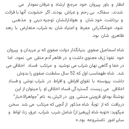
انظار و باور پیروان خود مرجع ارشاد و عرفان نمودار می
شدند، سفاک، بی رحم و عیاش بودند. اگر خشونت آنها با قرائت
و برداشت خود شان و هوادارانشان توجیه دینی و مذهبی
شود، خوشگذرانی مفرط و اعتیاد شان به شراب، متعارض با زهد
ظاهری شان بود.
شاه اسماعیل صفوی بنیانگذار دولت صفوی که بر مریدان و پیروان
خود نفوذ ژرف معنوی داشت و در ظاهر آدم متقی می نمود، اما
در خفا و گاهی نهان شراب می نوشید و مرتکب فساد اخلاقی می
شد. شاه طهماسب اول که 52 سال سلطنت صفوی را بدوش
داشت پیوسته با تقوای افراطی و افراط در شراب نوشی و فساد
اخلاقی می زیست. گستردگی فساد اخلاقی او را میتوان از این
نوشتۀ بوداق قزوینی منشی وی در اثرش به نام “جواهرالاخبار”
دریافت که از توبۀ شاه مذکور از آنچی که مرتکب می شد سخن
میگوید: «توبه شاه (پرهیز از) شامل شرب شراب، عرق، زنا، لواط و
سایر امور نامشروعه بود.»