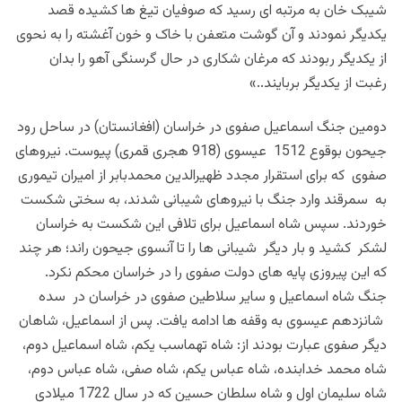
شیبک خان به مرتبه ای رسید که صوفیان تیغ ها کشیده قصد
یکدیگر نمودند و آن گوشت متعفن با خاک و خون آغشته را به نحوی
از یکدیگر ربودند که مرغان شکاری در حال گرسنگی آهو را بدان
رغبت از یکدیگر بربایند..»
دومین جنگ اسماعیل صفوی در خراسان (افغانستان) در ساحل رود
جیحون بوقوع 1512 عیسوی (918 هجری قمری) پیوست. نیروهای
صفوی که برای استقرار مجدد ظهیرالدین محمدبابر از امیران تیموری
به سمرقند وارد جنگ با نیروهای شیبانی شدند، به سختی شکست
خوردند. سپس شاه اسماعیل برای تلافی این شکست به خراسان
لشکر کشید و بار دیگر شیبانی ها را تا آنسوی جیحون راند؛ هر چند
که این پیروزی پایه های دولت صفوی را در خراسان محکم نکرد.
جنگ شاه اسماعیل و سایر سلاطین صفوی در خراسان در سده
شانزدهم عیسوی به وقفه ها ادامه یافت. پس از اسماعیل، شاهان
دیگر صفوی عبارت بودند از: شاه تهماسب یکم، شاه اسماعیل دوم،
شاه محمد خدابنده، شاه عباس یکم، شاه صفی، شاه عباس دوم،
شاه سلیمان اول و شاه سلطان حسین که در سال 1722 میلادی