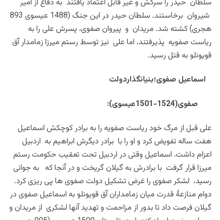
سلطان حیدر را سرکش و غیر قابل اعتماد یافتند به دفاع از امیر
شیروان برخاستند. سلطان حیدر در این جنگ (1488 عیسوی 893
هجری) کشته شد. مریدان و پیروان صفوی، پسرش علی را به
ریاست صفویه پذیرفتند، اما علی نیز توسط رستم میرزا زمامدار آق
قویونلو به قتل رسید.
اسماعیل صفوی؛بنیانگذاردولت
صفوی
(1524-1501عیسوی):
علی قبل از مرگ خود ریاست صفویه را به برادر کوچکش اسماعیل
هفت ساله تفویض کرد و او را با برادر دیگرش ابراهیم به اردبیل
اعزام داشت. اسماعیل وقتی در اردبیل تحت تعقیب حکومت رستم
میرزا قرار گرفت با برادرش به گیلان گریخت و در آنجا که به جوانی
رسید، لشکر صفوی را غرض تشکیل دولت صفوی ها پی ریزی کرد.
دوام منازعۀ قدرت میان زمامداران آق قویونلو به اسماعیل صفوی در
گیلان فرصت داد تا بدور از مزاحمت و تهدید آنها لشکری از مریدان و