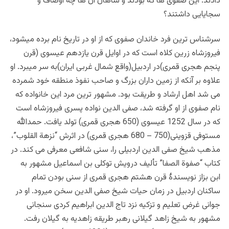
دادند. این صفوی ها که بودند و شاهان آن ها چه اوصاف و
سجایایی داشتند؟
سرشناس ترین فرد خاندان صفوی که از او در تاریخ نام برده میشود،
فیروزشاه زرین کلاه است که در اوایل قرن یازدهم عیسوی (قرن
پنجم هجری قمری)در اردبیل(واقع شمال غربی ایران)به سر میبرد. او
علاوه بر آنکه از زمین داران بزرگ و صاحب نفوذ منطقه خود شمرده
می شد اهل ارشاد و طریقت بود. مشهور ترین مرد این خانواده که
نام صفوی از او گرفته شد، صفی الدین نواده پسری فیروزشاه است
که در سال 1252 عیسوی (650 هجری قمری) تولد یافت.
حمدالله
مستوفی قزوینی(750 – 680 هجری قمری) در اثرش “نزهة القلوب”،
مذهب شیخ صفی الدین اردبیلی را، سنی شافعی معرفی می کند.
در
کتاب “صفوة الصفا” تألیف درویش توکلی بن اسماعیل مشهور به
ابن بزاز نویسندۀ قرن هشتم هجری قمری از سنی بودن تمام
ساکنان اردبیل در زمان حیات شیخ صفی الدین سخن میرود. او در
جوانی غرض تعلیم و تزکیه نزد تاج الدین ابراهیم کردی سنجانی
مشهور به شیخ زاهد گیلانی رهبر طریقه زاهدیه به گیلان رفت.