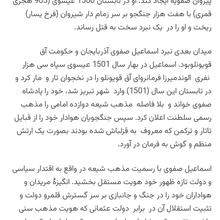
پیروان صفویه ایجاد کند. او در تابستان 1500 عیسوی (905 هجری
قمری) با هفت هزار جنگجو بر سر زمام دار شیروان (فرخ یسار)
ریخت و او را در یک نبرد سخت به قتل رساند.
میدان بعدی نبرد اسماعیل صفوی آذربایجان و حکومت آق
قویونلوبود. اسماعیل در بهار سال 1501 عیسوی سپاه سی هزار
نفری الوندمیرزا فرمانروای آق قویونلو را در نخجوان تار و مار کرد و
در تابستان این سال (1501) وارد شهر تبریز شد، خود را پادشاه
صفوی خواند و بلا فاصله مذهب شیعه دوازده امامی را مذهب
رسمی سلطنت اعلان کرد. سپس جنگجویان هوادار خود را از قبایل
تاتار و ترکمن که معروف به قزلباش شده بودند بصورت یک ارتش
منظم و گوش به فرمان در آورد.
اسماعیل صفوی با رسمیت مذهب شیعه در واقع به اقتدار سیاسی
و دولت تازه ظهور خود هویت مستقل بخشید. انگیزۀ مریدان و
هواداران خود را در جنگ و جانبازی بر سر گسترش قلمرو دولت و
تثبیت استقلال آن در برابر دولت عثمانی که هویت مذهب سنی