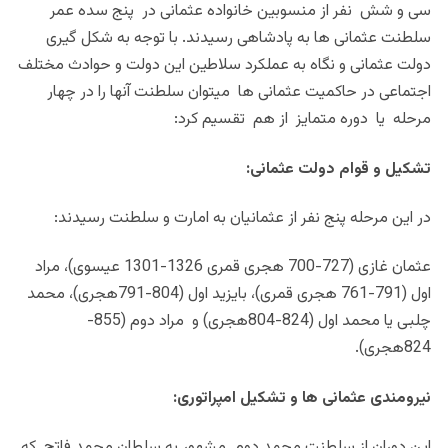
سی و شش نفر از منسوبین خانواده عثمانی در پنج سده عمر
سلطنت عثمانی ها به پادشاهی رسیدند. با توجه به شکل گیری
دولت عثمانی و نگاه به عملکرد سلاطین این دولت و حوادث مختلف
اجتماعی در حاکمیت عثمانی ها میتوان سلطنت آنها را در چهار
مرحله یا دوره متمایز از هم تقسیم کرد:
تشکیل و قوام دولت عثمانی:
در این مرحله پنج نفر از عثمانیان به امارت و سلطنت رسیدند:
عثمان غازی (727-700 هجری قمری 1326-1301 عیسوی)، مراد
اول (791-761 هجری قمری)، بایزید اول (804-791هجری)، محمد
چلبی یا محمد اول (824-804هجری) و مراد دوم (855-
824هجری).
نیرومندی عثمانی ها و تشکیل امپراتوری:
این دوران از سلطنت محمد دوم مشهور به سلطان محمد فاتح که