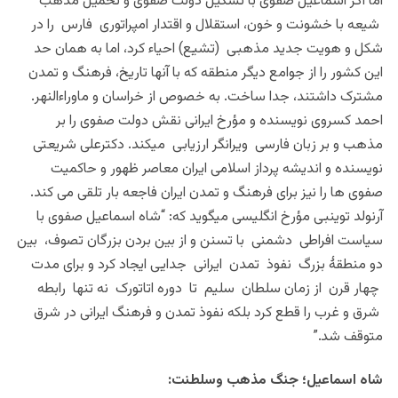
اما اگر اسماعیل صفوی با تشکیل دولت صفوی و تحمیل مذهب
شیعه با خشونت و خون، استقلال و اقتدار امپراتوری فارس را در
شکل و هویت جدید مذهبی (تشیع) احیاء کرد، اما به همان حد
این کشور را از جوامع دیگر منطقه که با آنها تاریخ، فرهنگ و تمدن
مشترک داشتند، جدا ساخت. به خصوص از خراسان و ماوراءالنهر.
احمد کسروی نویسنده و مؤرخ ایرانی نقش دولت صفوی را بر
مذهب و بر زبان فارسی ویرانگر ارزیابی میکند. دکترعلی شریعتی
نویسنده و اندیشه پرداز اسلامی ایران معاصر ظهور و حاکمیت
صفوی ها را نیز برای فرهنگ و تمدن ایران فاجعه بار تلقی می کند.
آرنولد توینبی مؤرخ انگلیسی میگوید که: “شاه اسماعیل صفوی با
سیاست افراطی دشمنی با تسنن و از بین بردن بزرگان تصوف، بین
دو منطقۀ بزرگ نفوذ تمدن ایرانی جدایی ایجاد کرد و برای مدت
چهار قرن از زمان سلطان سلیم تا دوره اتاتورک نه تنها رابطه
شرق و غرب را قطع کرد بلکه نفوذ تمدن و فرهنگ ایرانی در شرق
متوقف شد.”
شاه اسماعیل؛ جنگ مذهب وسلطنت: