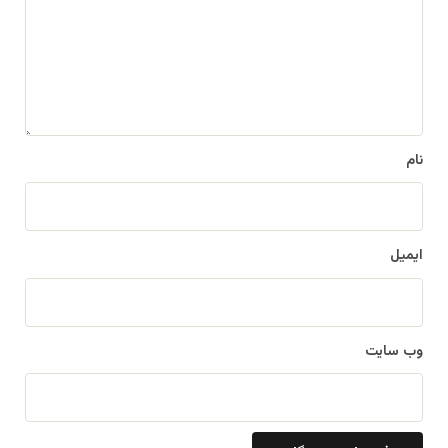
د
گ
ا
ه
*
نام
ایمیل
وب‌ سایت