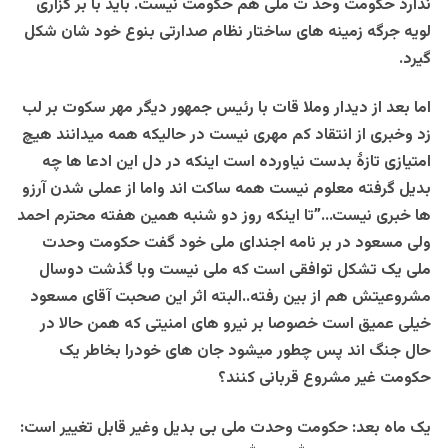
ندارد حکومت وحد ت ملی هم حکومت نیست. باید با بر گزاری
لویه جرگه زمینه های ساختار نظام صدارتی بنوع خود شان شکل
گیرد.
اما بعد از دیدار وملا قات با رئیس جمهور دیگر مهر سکوت بر لب
زد وخبری از انتقاد کم مهری نیست در حالیکه همه میدانند هیچ
امتیازی تازۀ بدست نیاورده است اینکه در دل این ادعا ها چه
بدیل گرفته معلوم نیست همه ساکت اند واما از عملی شدن آرزو
ها خبری نیست…”تا اینکه روز دو شنبه همین هفته محترم احمد
ولی مسعود در بر نامه اجندای ملی خود گفت حکومت وحدت
ملی یک تشکل توافقی است که ملی نیست وبا گذشت دوسال
مشروعیتش هم از بین رفته..البته اثر این صحبت آقای مسعود
خیلی عمیق است خصوصا بر نیرو های امنیتی که همن حالا در
حال جنگ اند پس چطور میشود جان های خودرا بخاطر یک
حکومت غیر مشروع قربانی کنند؟
یک ماه بعد: حکومت وحدت ملی بی بدیل وغیر قابل تغییر است: