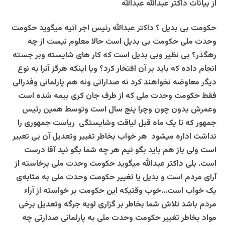
از بیانات داکتر عبدالله عبدالله
حکومت بی بدیل ؟ داکتر عبدالله رئیس اجر ائیه میگوید حکومت
وحدت ملی حکومت بی بدیل است حالا معلوم نیست از چه
رهگذر؟ بی نظیر وبی بدیل است که کار های شایسته وبر جسته
انجام داده که باید بر آن افتخار کرد؟ ویا اینکه هرگز آنرا به نوع
دیگر معاوضه نخواهند کرد نه صداراتی ونه هم پارلمانی وفدرالی
فقط حکومت وحدت ملی که از طرف جان کری بیمه شده است
وعمرش بدون چون وچرا پنج سال است وتوسط همین رئیس
جمهور که تا یک ماه قبل لیاقت وشایستگی ریاست جمهوری را
نداشت اداره میشود هر خواب بخاطر تفییر وتعدیل آن بی تعبیر
است ولی باز هم باید بگو ئیم هر چه شما بگو ئید آقا درست
است. بلی داکتر عبدالله میگوید
حکومت وحدت ملی برخاسته از
آرای مردم است و بدیل یا تغییر حکومت وحدت ملی به مثابه‌ی
یک خواب است…خوب وقتیکه این حکومت بر خواسته از آراء
مردم باشد تلاش شما بخاطر بر گزاری لویه جرگه وتعدیل برخی
مواد بخاطر تغییر حکومت وحدت ملی به پارلمانی صدارتی چه