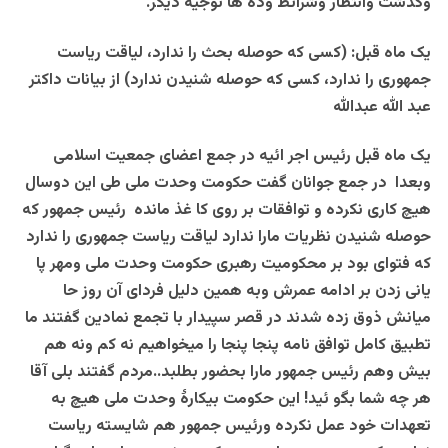
وگذشت وانتظار وشرائط وده ها توجیه دیگر.
یک ماه قبل:
(کسی که حوصله بحث را ندارد، لیاقت ریاست
جمهوری را ندارد، کسی که حوصله شنیدن ندارد) از بیانات داکتر
عبد الله
عبدالله
یک ماه قبل رئیس اجر ائیه در جمع اعضای جمعیت اسلامی
وبعدا در جمع جوانان گفت حکومت وحدت ملی طی این دوسال
هیچ کاری نکرده و توافقات بر روی کا غذ مانده رئیس جمهور که
حوصله شنیدن نظریات مارا ندارد لیاقت ریاست جمهوری را ندارد
که فتوای بود بر محکومیت رهبری حکومت وحدت ملی ومهر پا
یانی زدن بر ادامه عمرش وبه همین دلیل فردای آن روز حا
میانش ذوق زده شدند در قصر سپیدار با تجمع نمادین گفتند ما
تطبیق کامل توافق نامه پنجا پنجا را میخواهیم نه کم ونه هم
بیش وهم رئیس جمهور مارا بحضور بطلبد..مردم گفتند بلی آقا
هر چه شما بگو ئید! این حکومت بیکارۀ وحدت ملی هیچ به
تعهدات خود عمل نکرده ورئیس جمهور هم شایسته ریاست