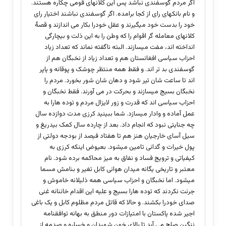
اگر مردم گوسفندی نباشد پس این کلانهای قومی چکاره هستند.
و نام بانکهای رای از کجا برامده. اگر گوسفندی نباشند اختیار رای
خود را بدست خود میگیرند و عقل خودرا بکار می اندازند و قصۀ
کلانهای معامله گر اقوام را که وطن را به این ذلت و بیچارگی
انداخته اند، مفت میسازند. البته ناگفته نماند که تعداد زیاد
احزاب سیاسی افغانستان هم و تعداد زیاد از نخبگان هم از
گوسفندی بد تر اند. و فقط همه منتظر چوشک و پوقانه و پاپر
اند تا ساعت شان تیر شود و دهان شان شور بخورد. مردم را
نخبگان بسیج میسازند و بحرکت در می آورند. فقط نخبگان و
احزاب سیاسی اند که قدرت و زور لایزال مردم و توده هارا به
عمل آماده و وادار میسازد. شما ببینید کرزی مدت دوازده سال
چه جنایتی نبود که انجام داد. بعد از چارده سال کمک بیدریغ و
سیل آسای خارجیان هنز هم تا هفتاد فیصد از بودجه دولتی از
پول خیرات و گدائی تامین میشود. بعیوض اینکه کرزی به
کیفیاتی و ترویج فساد و نفاق به میز محاکمه برده شود. نام
معتبر و تاریخی یگانه میدان هوائی کابل تغیر و بنامش مسما
میشود. اما نخبگان و احزاب سیاسی همه ذلیلانه خاموش و
جرئت نکردند که توده هارا بسیج و علیه این اقدام خائنانه غنی
صدای خودرا بکشند. و حالا که قاتل مردم مظلوم کابل و یک باغی
اجیر شده پاکستان با امتیازات دور منطق به بهانه توافقنامه
ننگین صلح می آید تا بالای خون شهیدان و خساره و صدمه از