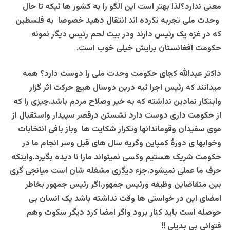
معنی ندارد؟لذا بهتر است این الگو را به کشور ها ئیکه تا حال
وحدت ملی تجربه نکرده اند انتقال دهید خصوصا به فلسطین
که در غزه یک رئیس دارند ودر بیت لحم رئیس دیگر نمونه
حکومت افغانستان برایش خیلی خوب است.
داکتر عبدالله کجای حکومت وحدت ملی را دوست دارد؟ همه
میدانند که رئیس اجرا ئیه درین دوسال هیچ حرکت اثر گزار
وابتکار نمادین نداشته که به خیر وصلاح مردم باشد.چیزی را که
از حکومت داری دوست دارد نشستن درقصر سپیدار واستقبال از
موی سفیدان وقوماندانها وتکرار شکایت ها وباز بافی انتخابات
وخوابها ی دورۀ کمپاین وگریه سال های قبل وسر انجام ما در
حکومت شریک هستیم وکسی نمیتواند مارا نا دیده بگیرد.واینکه
حرف ما عملی نمیشود.جزء دیگری مشغله شان است میانجی گری
بین متقاضاین وظیفه ورئیس جمهور.اگر رئیس جمهور بخاطر
امضای این در خواستی ها وقت نداشته باشد یک انسان بی
حوصله است باید کنار برود واگر امضا کرد دیگر سکوت وهم
فتوائی بی بدیلی !!