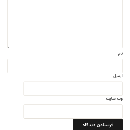
د
گ
ا
ه
*
نام
ایمیل
وب‌ سایت