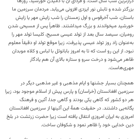
درازترین شب سال است. و فردای آن با دمیدن خورشید، روزها
بزرگتر شده و تابش نور ایزدی افزونی می‌یابد. مردمان سرزمین ما
باستان، شب آخرقوس و اول زمستان را شب زایش مهر یا زایش
خورشید میخواندند و بزرگ میداشتند. ظاهراً پس از مسیحی شدن
رومیان، سیصد سال بعد از تولد عیسی مسیح، کلیسا تولد مهر را
به‌عنوان زاد روز تولد عیسی پذیرفت، زیرا موقع تولد او دقیقاً معلوم
نبود، از این رو است که تا به امروز بابانوئل با لباس و کلاه موبدان
ظاهر می‌شود و درخت سرو و ستاره بالای آن هم یادگار
مهری‌هاست.
همچنان بسیار جشنها و ایام مذهبی و غیر مذهبی دیگر در
سرزمین افغانستان (خراسان) و پارس پیش از اسلام موجود بود، زیرا
هر دو کشور که گاهی یکی بودند و گاهی جدا، آئین و فرهنگ
یگانه‌یی داشتند. در حقیقت همۀ این آئینها از سرزمین افغانستان
امروزی به ایران امروزی انتقال یافته است زیرا حضرت زرتشت در بلخ
دین خدایی خود را ظاهر نمود و شکوفان ساخت.