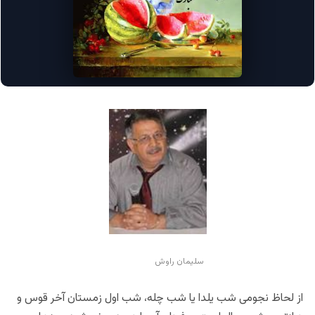
سلیمان راوش
از لحاظ نجومی شب یلدا یا شب چله، شب اول زمستان آخر قوس و