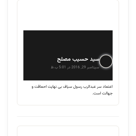
گ
سید حسیب مصلح
ف
سپتامبر 29, 2016 در 5:01 ب.ظ
ت
:
اعتماد سر عبدالرب رسول سیاف بی نهایت احماقت و
جهالت است.