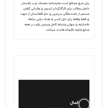
برای خرچ مصالح است.نمایشنامه مضحک عرب پاکستان
داعش وطالب برای کارگارگردان ازسوی ئ وقربانی گرفتن
مستمر از باشندهگان سرزمین ئ بنام افغانستان از جهت
ئ فقط وفقط برای نایل امدن به هدف نیایی سلطه
بلامنازعه ئ جهانی وتسلط کامل وبیدون رقیب بر همه
منابع وانچه باقیماندهاست میباشد.
گ
کمال
ف