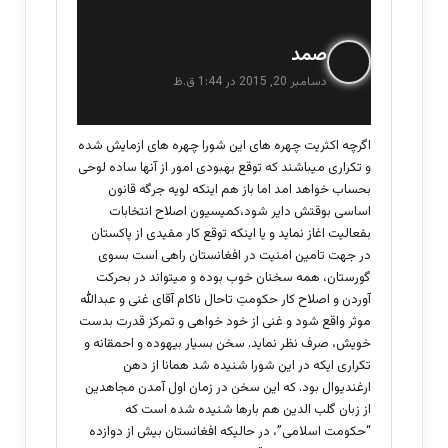
گ
صمد
ف
دسامبر 20, 2015 در 1:44 ق.ظ
ت
:
اگرچه اکثریت چهره های این شورا چهره های ازمایش شده
و تکراری میباشند که توقع بهبودی امور از آنها ساده لوحی
بحساب خواهد امد اما باز هم اینکه لویه جرگه قانون
اساسی بوقتش دایر شود،کمیسیون اصلاح انتخابات
بفعالیت اغاز نماید و یا اینکه توقع کار مفیدی از پاکستان
در جهت تامین امنیت در افغانستان راهی است بسوی
گورستان، همه سخنان خوب بوده و میتواند در بحرکت
آوردن و اصلاح کار حکومتِ تاحال ناکام آقای غنی و عبدالله
موثر واقع شود و غنی از خود خواهی و تمرکز قدرت بدست
خویش، صرف نظر نماید. سخن بسیار بیهوده و احمقانه و
تکراری ایکه در این شورا شنیده شد همانا از دهن
ارغندیوال بود. که این سخن در زمان اول آمدن مجاهدین
از زبان گلب الدین هم بارها شنیده شده است که
“حکومت اسلامی”، در حالیکه افغانستان بیش از دوازده