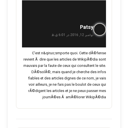
گ
Patsy
ف
نوامبر 12, 2016 در 6:01 ق.ظ
ت
:
C’est n&qiruo;smporte quoi. Cette dÃ©fense
revient Ã dire que les articles de WikipÃ©dia sont
mauvais par la faute de ceux qui consultent le site.
DÃ©solÃ©, mais quand je cherche des infos
fiables et des articles dignes de ce nom, je vais
voir ailleurs, je ne fais pas le boulot de ceux qui
rÃ©digent les articles et je ne peux passer mes
journÃ©es Ã amÃ©liorer WikipÃ©dia.