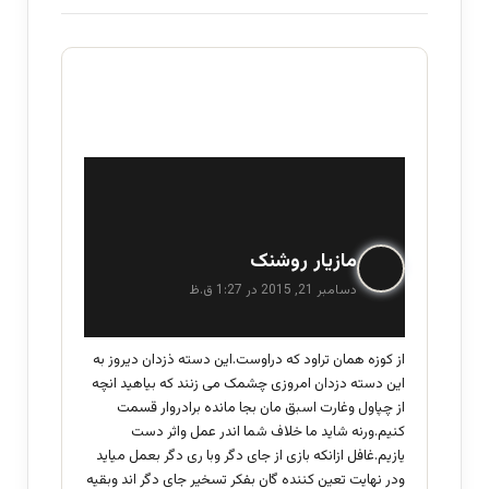
گ
مازیار روشنک
ف
دسامبر 21, 2015 در 1:27 ق.ظ
ت
:
از کوزه همان تراود که دراوست.این دسته ذزدان دیروز به
این دسته دزدان امروزی چشمک می زنند که بیاهید انچه
از چپاول وغارت اسبق مان بجا مانده برادروار قسمت
کنیم.ورنه شاید ما خلاف شما اندر عمل واثر دست
یازیم.غافل ازانکه بازی از جای دگر وبا ری دگر بعمل میاید
ودر نهایت تعین کننده گان بفکر تسخیر جای دگر اند وبقیه