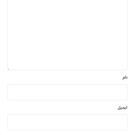
د
ی
د
گ
ا
ه
*
نام
ایمیل