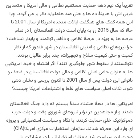
تقریباً یک نیم دهه حمایت مستقیم نظامی و مالی امریکا و متحدین
غربی اش با هزینۀ ده ها و حتی صد هاملیارد دالر بر می گردد. چرا
این همه کمک های هنگفت ایالات متحده امریکا از سال 2001 تا
حالا که سال 2015 رو به پایان است دولت افغانستان را در تمام
عرصه ها به ویژه در عرصۀ نظامی و دفاعی توانمند و پایدار نساخت؟
چرا نیروهای نظامی و امنیتی افغانستان در شهر قندوز که از نظر
کمیت و حتی کیفیت سلاح و تجهیزات، چند برابر طالبان بودند،
نتوانستند از سقوط شهر جلوگیری کنند؟ اگر اشتباه و خبط امریکایی
ها به عنوان حامی اصلی نظامی و مالی دولت افغانستان در ضعف و
ناتوانی این دولت پس از سال 2001 تا اکنون بررسی و نشان دهی
شود، نکات اصلی سیاست های غلط و اشتباهات امریکا چیست؟
امریکایی ها در دهۀ هشتاد سدۀ بیستم که وارد جنگ افغانستان
شدند و از مجاهدین در برابر نیروهای شوروی وقت و دولت حزب
دموکراتیک خلقِ حمایت کردند، با نگاه و سیاست استخباراتی و پروژه
ای وارد این معرکه شدند. سازمان استخبارات مرکزی امریکا(CIA)
مجری این سیاست شد و مثلث استخباراتی را در مشارکت با