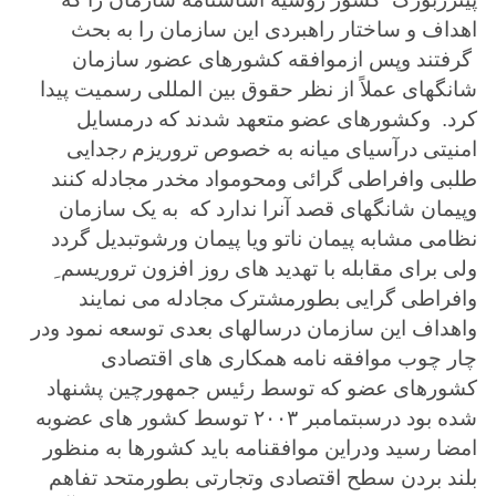
اهداف و ساختار راهبردی این سازمان را به بحث
گرفتند وپس ازموافقه کشورهای عضو٫ سازمان
شانگهای عملاً از نظر حقوق بین المللی رسمیت پیدا
کرد. وکشورهای عضو متعهد شدند که درمسایل
امنیتی درآسیای میانه به خصوص تروریزم ٫جدایی
طلبی وافراطی گرائی ومحومواد مخدر مجادله کنند
وپیمان شانگهای قصد آنرا ندارد که به یک سازمان
نظامی مشابه پیمان ناتو ویا پیمان ورشوتبدیل گردد
ولی برای مقابله با تهدید های روز افزون تروریسم ِ
وافراطی گرایی بطورمشترک مجادله می نمایند
واهداف این سازمان درسالهای بعدی توسعه نمود ودر
چار چوب موافقه نامه همکاری های اقتصادی
کشورهای عضو که توسط رئیس جمهورچین پشنهاد
شده بود درسبتمامبر ۲۰۰۳ توسط کشور های عضوبه
امضا رسید ودراین موافقنامه باید کشورها به منظور
بلند بردن سطح اقتصادی وتجارتی بطورمتحد تفاهم