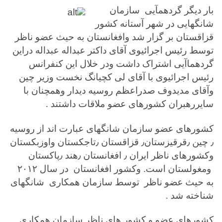
بار دیگر گردهمآیی سازمان
شانگهایی در شهر آستانه کشور
قزاقستان بر گزار شد وافغانستان به حیث عضو ناظر
توسط رئیس اجرائیوی آقای داکتر عبداله عبداله دراین
گردهماآیی اشتراک داشت ودر خلال این کنفرانس
رئیس اجرائيوی با آقای لی کچیانگ نخست وزیر چین
وآقای مدیدوف صدراعظم روسیه دیدار وهمچنان با
سایررهبران کشورهای عضو ملاقات داشتند .
کشورهای عضو سازمان شانگهای عبارت اند از روسیه
٫ چین ٫قرقیزستان٫ قزاقستان ٫تاجکستان واوزبکستان
وکشورهای ناظر ایران ٫ افغانستان ٫هند ٫پاکستان
ومغولستان است. وکشور افغانستان در سال ۲۰۱۲
به حیث عضو ناظر توسط سازمان همکاری شانگهای
شناخته شد .
کشورهای عضو و کشور های ناظر سازمان همکاری