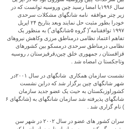
سال ۱۹۹۶با امضا رسید چین وروسیه توانست که در
زیر چتر موافقه نامه شانگهای مشکلات سرحدی
خودرا بطور مثبت حل نمایند وبعد بتاریخ ۲۴ اپریل
۱۹۹۷ توافقنامه ٌ( گروه ۵شانگهای ٌ) به منظور یک
تفاهم اعتماد نظامی درمناطق مرزی وکاهش نیروهای
نظامی درمناطق سرحدی درمسکو بین کشورهای
قزاقستان ٫ جمهوری خلق چین٫قرقیزستان ٫ روسیه
وتاجکستا ن امضاه شد .
نشست سازمان همکاری شانگهای در سال ۲۰۰۱در
شهر شانگهای چین برگزار شد که دراین نشست
کشوراوزبکستان به حیث یک عضو جدید سازمان
شانگهای پذیرفته شد سازمان شانگهای به (شانگهای ۶
) نام گزاری شد .
سران کشور های عضو در سال ۲۰۰۲ در شهر سن
پیترزبورگ کشور روسیه اساسنامه سازمان را که