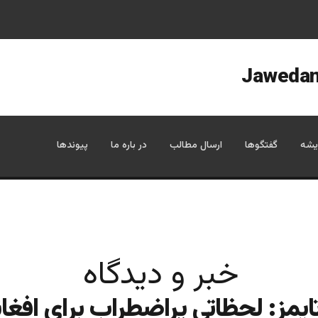
یشه
گفتگوها
ارسال مطالب
در باره ما
پیوندها
خبر و دیدگاه
ایمز: لحظاتی پراضطراب برای افغا