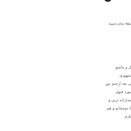
و ماتثیو
ات سال 2014 ریاست جمهوری
 بعد ازختم دور
ورد قبول
دارانه ترین و
 دوستانم و هم
ازم
.