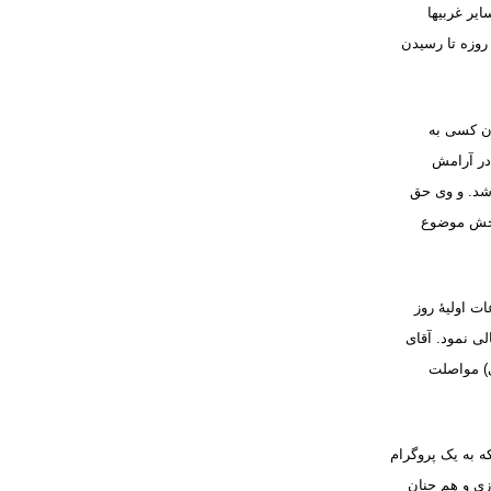
ایر غربیها
روزه تا رسیدن
دن کسی به
در آرامش
دشد. و وی حق
 بخش موضوع
ت اولیۀ روز
لی نمود. آقای
ی) مواصلت
 به یک پروگرام
زی و هم جنان