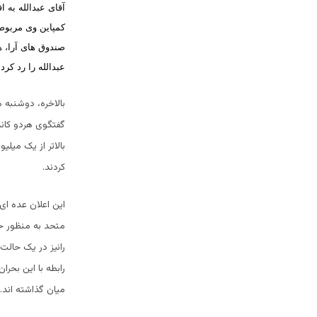
آقای عبدالله به
کمپاین وی مربوط
صندوق های آرا، ه
عبدالله را رد کرد
.
بالاخره، دوشنبه 
گفتگوی هردو کاند
کردند.
این اعلان عده ای
متحد به منظور ح
رانیز در یک حالت
رابطه با این بحر
میان گذاشته اند.