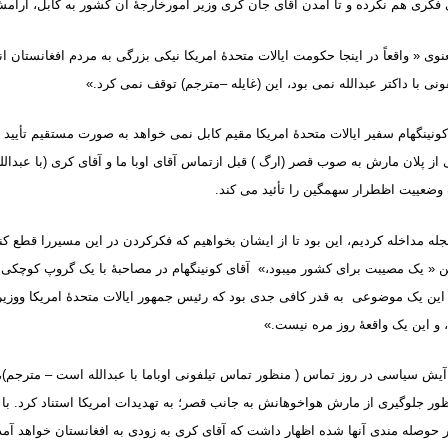
فکری هم نکرده و تا آمدن آقای جان کری وزیر امورخارجۀ آن کشور به کابل، آرام
نوی « واقعاً در اینجا حکومت ایالات متحدۀ امریکا نیکی بزرگی به مردم افغانستان انج
ونی با داکتر عبدالله نمی بود، این (غایله –مترجم) توقف نمی کرد
.»
نینگهام سفیر ایالات متحدۀ امریکا مقیم کابل نمی خواهد به صورت مستقیم تأیید ن
 از پلان مارش به صوب قصر (ارگ ) قبل ازتماس آقای اوبا ما و آقای کری (با عبدالله
وضعییت اظطرار سهمگین را تأئید می کند
.
عجله مداخله کردیم، این بود تا از ایشان بخواهیم که فکرکردن در این مسیررا قطع کنن
ن « یک مصیبت برای کشور میبود،» آقای کونینگهام در مصاحبۀ با یک گروپ کوچکی ا
این یک موضوعی به قدر کافی جدی بود که رئیس جمهور ایالات متحدۀ امریکا ووزیرخ
 و این یک واقعۀ روز مره نیست
.»
یش سیاسی در روز تماس ( منظور تماس تیلفونی اوباما با عبدالله است – مترجم)، آ
ور جلوگیری از مارش هواخوهانش به جانب قصر؛ به تهدیدات امریکا استناد کرد. ب
وصله مندی آنها شده اظهار داشت که آقای کری به زودی به افغانستان خواهد آمد و