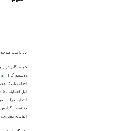
یاد داشت مترجم
:
خوانندگان عزیز و
روسنبورگ از
روزن
افغانستان ؛ مخصو
اول انتخابات، تا
انتخابات را به ص
دقیقترین گذارش ه
آنهاییکه مصروف 
متن گزارش
: