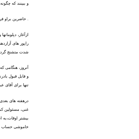
و ببینند که چگو
.
حاضرین براو فری
ازآغاز، دپلوماتها
شدت متشنج گردی
آنروز، هنگامی که
و قابل قبول بادر
تنها برای آقای عب
درهفته های
بعدی آ
غنی، مسئولین کم
بیشتر اوقات،به ا
خاموشی حساب شد