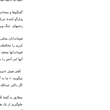
گفتگوها و مصاحبه
وبازگو کنندۀ جری
زخمهای جنگ ویران
قوماندانان محلی 
کرزی را محافظت م
قوماندانها معتقد 
آنها امر آتش را ب
آقای فضل احمد م
میگویند :« ما به 
اگر داکتر عبدالل
مطابق به گفتۀ آقا
جلوگیری از یک هج