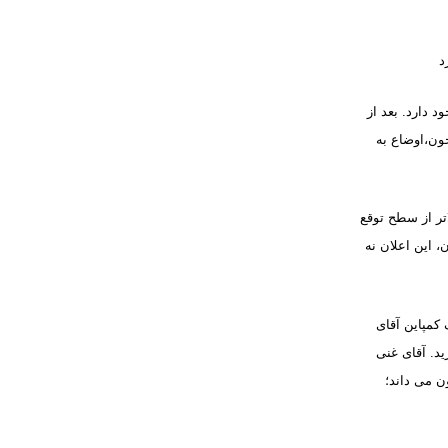
د
د دارد. بعد از
اردهندۀ دور اول انتخابات در ماه اپریل؛ در دور دوم انتخابات ریاست جمهوری به روز 14 جون،اوضاع به
اتر از سطح توقع
 این اعلان نه
 کمپاین آقای
د. آقای غنی
ون می داند؛