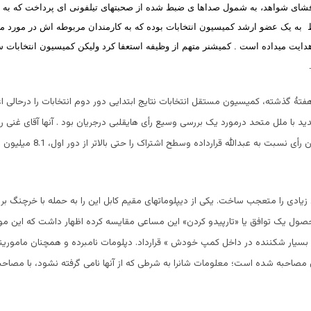
 افشای شواهد، به شمول صداها ی ضبط شده از صحبتهای تیلفونی ای پرداخت که به 
 به یک عضو ارشد کمیسیون انتخابات بوده که به کارمندان مربوطه اش در مورد م
دایت میداده است . کمیشنر متهم از وظیفه استعفا کرد ولیکن کمیسیون انتخابات س
هفتۀ گذشته، کمیسیون مستقل انتخابات نتایج ابتدایی دور دوم انتخابات را درحالی اع
ید با ملل متحد درمورد یک بررسی وسیع رأی هایقلبی درجریان بود . آنها آقای غنی ر
بالاتر از یک میلیون رأی نسبت به عبدالله ق
 زیادی را متعجب ساخت. یکی از دیپلوماتهای مقیم کابل این را به حمله با خرچنگ ب
صول یک توافق یا «تارپیدو کردن» این مساعی مقایسه کرده اظهار داشت که این مو
 بسیار شکننده در داخل کمپ خودش » قرارداد. دپلومات نامبرده و همچنان مامورینی ک
ان مصاحبه شده است؛ معلومات شانرا به شرطی که از آنها نامی گرفته نشود، با مصاحب