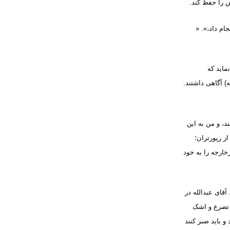
ش را حفظ کند
.
ام داد،». «
ماید که
) آگاهی داشتند.
د، و من به این
ز رپورتران؛
ارجه را به خود
قای عبدالله در
ا تضرع و اشک
 باید صبر کنند