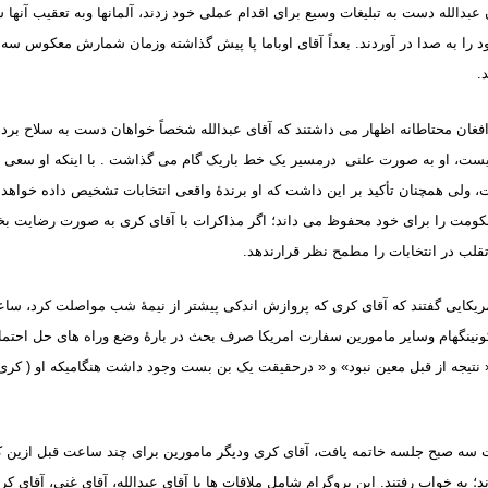
عبدالله دست به تبلیغات وسیع برای اقدام عملی خود زدند، آلمانها وبه تعقیب آنها س
 را به صدا در آوردند. بعداً آقای اوباما پا پیش گذاشته وزمان شمارش معکوس سه 
.
 افغان محتاطانه اظهار می داشتند که آقای عبدالله شخصاً خواهان دست به سلاح بر
نیست، او به صورت علنی درمسیر یک خط باریک گام می گذاشت . با اینکه او سعی 
، ولی همچنان تأکید بر این داشت که او برندۀ واقعی انتخابات تشخیص داده خواه
حکومت را برای خود محفوظ می داند؛ اگر مذاکرات با آقای کری به صورت رضایت
تقلب در انتخابات را مطمح نظر قرارندهد
.
یکایی گفتند که آقای کری که پروازش اندکی پیشتر از نیمۀ شب مواصلت کرد، ساعا
کونینگهام وسایر مامورین سفارت امریکا صرف بحث در بارۀ وضع وراه های حل احتما
 نتیجه از قبل معین نبود» و « درحقیقت یک بن بست وجود داشت هنگامیکه او ( کر
سه صبح جلسه خاتمه یافت، آقای کری ودیگر مامورین برای چند ساعت قبل ازین که
 به خواب رفتند. این پروگرام شامل ملاقات ها با آقای عبدالله، آقای غنی، آقای کر