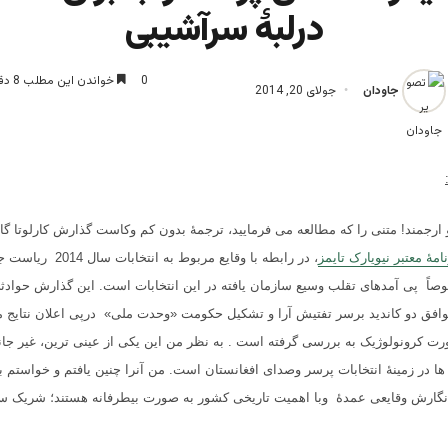
درلبۀ سرآشیبی
0
خواندن این مطلب 8 دقیقه زمان میبرد
جاودان
جولای 20, 2014
 ارجمند
!
متنی را که مطالعه می فرمایید، ترجمۀ بدون کم وکاست گذارش کارلوتا گال 
امۀ معتبر نیویارک تایمز
، در رابطه با وقایع مربوط به انتخاب
صاً پی آمدهای تقلب وسیع سازمان یافته در این انتخابات است. این گذارش حوادثی
 توافق دو کاندید برسر تفتیش آرا و تشکیل حکومت «وحدت ملی» درپی اعلان نتایج م
ورت کرونولوژیک به بررسی گرفته است . به نظر من این یکی از عینی ترین، غیر جانب
ا در زمینۀ انتخابات پرسر وصدای افغانستان است. من آنرا چنین یافتم و خواستم با
نگارش وقایعی عمدۀ وبا اهمیت تاریخی کشور به صورت بیطرفانه هستند؛ شریک س