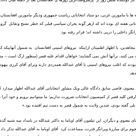
 ها با مامورین غربی، دو ستاد انتخاباتی ریاست جمهوری ودیگر مامورین افغانستان،
اناتی هفته ای بوده اند که ازهر گونه بحران سیاسی قبلی که خطر تشنج وتقابل گروه
گر داخلی را درپی داشته اند؛ فراتر رفته بود
.
مجاهدین، با اظهار اطمینان ازاینکه نیروهای امنیتی افغانستان به شمول آنهاییکه 
ی کنند، برآنها آتش نمی گشایند؛ خواهان اقدام علیه قصر (منظور ارگ است – متر
بودند که اغلب نیروهای امنیتی با آقای عبدالله همدردی دارند وبرای آقای کرزی بیهود
دهد
.
عنوی، قاضی سابق دادگاه عالی ویک مشاور انتخاباتی آقای عبدالله اظهار میدارد که
گرفتن کلید قصر از کمیسیون انتخابات ضرورت نداریم؛ ما میتوانیم برویم و خود آنرا 
ه بلی گفته بودی، چندین ولایت به شمول قصر به دست تیم افتیده بود
.»
ی معنوی و دیگران، این تیلفون آقای اوباما به داکتر عبدالله در بامداد سه شنبه گذش
وم برای مبارزۀ ویرانگر قدرت، مساعدت کرد. آقای اوباما به آقای عبدالله تذکر داد 