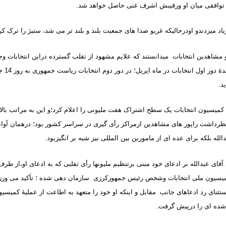
نه توافقی میان او ورقیبش اشرف غنی حاصل خواهد شد
.
اد میزدندو اودرحالیکه غریو صدا های جمعیت بلند و بلند تر می شد، ستیژ را ترک کر
 و مشاهدین انتخابات میدانستند که علایم مشهود از تقلب گسترده دراین انتخابات وجو
راپور های آز
د
.
 کمیسیون انتخابات یک سطح اشتراک هفت ملیونی را اعلام کرد؛و این به مراتب بال
نظرداشت راپور های مشاهدین ازمراکز رأی گیری در سراسر کشور بود؛ درهمان آوان،
دالله بلکه برای عده ای از مامورین بین المللی نیز شبه بر انگیزبود
.
قای عبدالله بر ادعای خود مبنی برتنظیم ملیونها رأی تقلبی که به ادعای او،از طرف
یسیون ملی انتخابات وشخص رئیس جمهورکرزی سازمان دهی شده ؛ تأکید می ورزی
ستثنای رد ادعاهای جانب مقابل و اینکه او خود را متعهد به اطاعت از عملیۀ کمیسی
ه ای را درپیش گرفت
.