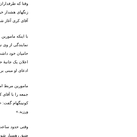
وقتا که طرفداران 
زنگهای هشدار خود
آقای کری آغاز شد
با اینکه مامورین
نمایندگی از وی 
حامیان خود داشت
اعلان یک جانبۀ 
ادعای او مبنی بر
مامورین مربط امر
جمعه را با آقای 
کونینگهام گفت: «
ورزید
.»
وقتی حدود ساعت 
ضیق رهسپار شوند؛