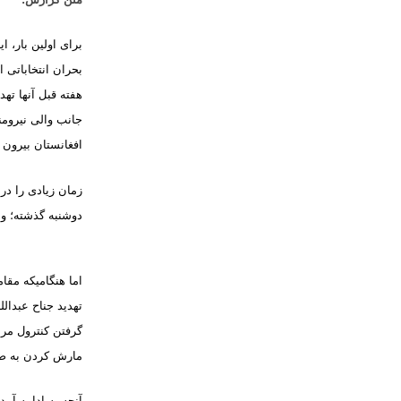
برای اولین بار، 
بحران انتخاباتی 
هفته قبل آنها ته
جانب والی نیرومن
افغانستان بیرون 
زمان زیادی را در 
دوشنبه گذشته؛ وا
اما هنگامیکه مقا
تهدید جناح عبدال
گرفتن کنترول مرا
مارش کردن به صو
آنچه به ادامه آمد