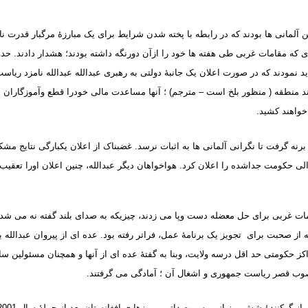
این آلمانی ها بودند که در رابطه با پخته شدن شرایط برای یک مبارزۀ مرگبار قدرت ن
ای که مقامات غربی طی هفته ها خود را ازآن دورنگه داشته بودند؛ هشدار دادند. حد
دید نمودند که در صورت اعلان یک جانبۀ دولتی به رهبری عبدالله عبدالله نامزد ریا
د منطقه ( منظور بلخ است – مترجم) ؛ آنها مساعدت مالی خودرا قطع وآموزگاران ن
خواهند کشید
.
برنه گرفت تا نگرانی آلمانی ها به اثبات نرسد. غضبناک از اعلان یکبارگی نتایج مشک
لی حکومت جداشده را اعلان کرد. هواخواهان دیگر عبدالله، چنین اعلان اورا تعقیب 
مات غربی برای حل معضله دست وپا می زدند، چیزیکه به صدای بلند گفته نه می شد، 
له از صحبت برای تجویز یک برنامۀ عمل، فراتر رفته بود. عده ای از پیروان عبدالله
کز حکومتی حد اقل درسه ولایت، وبنا به گفتۀ عده ای از آنها و همچنان مسئولین سا
ب قصر ریاست جمهوری و اشغال آن ؛ آمادگی می گرفتند
.
 باز گوکنندۀ شش روز از پرسروصداترین روزها ی افغانستان بعد از حملۀ سال 2001 بود