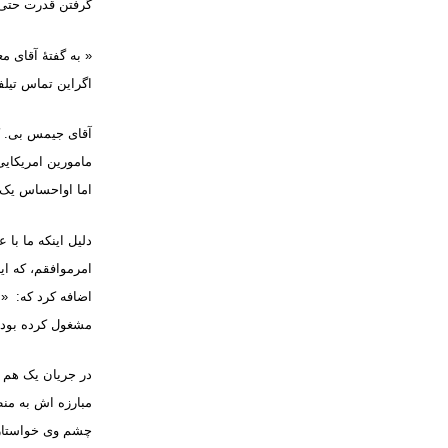
گرفتن قدرت حتی 
«
به گفتۀ آقای مع
اگراین تماس تیلف
آقای جیمس بی. کو
مامورین امریکایی
اما اواحساس یک 
دلیل اینکه ما با 
امرموافقم، که ای
اضافه کرد که: « 
مشغول کرده بود،
در جریان یک هم آ
مبارزه اش به منظ
چشم وی خواستار ح