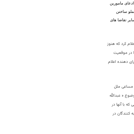
ادعای مامورین
ملو ساختن
ایر تقاضا های
لام کرد که هنوز
ا در موقعیت
رارداده وسطح اشتراک را حتی بالاتر از دور اول، 8.1 میلیون رای دهنده اعلام
ر مساعی ملل
ضوع « عبدالله
ه با آنها در
ه کنندگان در