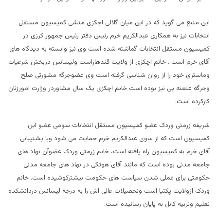
این منبع می گوید که در این میان گلالی اچکزی منشی کمیسیون مستقل
انتخابات نیز به همکاری عبدالکریم خرم رئیس دفتر رئیس جمهور کرزی در
کمیسیون مستقل انتخابات گماشته شده است وی نیز وابسته به دیدگاه های
آقای خرم است . خانم اچکزی از ولایت قندهاراست ولیسانس دربخش شرعیات
وماستری خود را از روان شناسی گرفته است وی عضوجرگه مشورتی صلح
وجرگه عنعنه یی نیز بوده است خانم اچکزی یک سال مشاوردر وزارت امورزنان
کارکرده است.
شریفه زرمتی وردک عضو کمیسیون مستقل انتخابات سومی عضو این
کمیسیون است که از سوی عبدالکریم خرم حمایت می شود وبا پشتیبانی
آقای خرم به کمیسیون راه یافته است، خانم زرمتی وردک عضوآن نهاد های
جامعه مدنی بوده است که مانند آقای هوتکی در نهاد های جامعه مدنی
حکومتی برای عملی شدن سیاست های حکومت بیشترکوشیده است. خانم
وردک ازولایت پکتیا است وتحصیلات عالی اش را به درجه ليسانس دردانشکده
تعلیم وتربیه کابل به پایان رسانیده است.