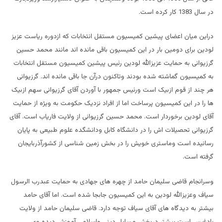
در سال 1383 کار کرده است.
دراین میان اعضای پیشین کمیسیون مستقل انتخابات که ازدوره ریاست عزیز
لودین برای دومین بار در این کمیسیون باقی مانده اند مانند محمد حسین
گرزیوانی به حمایت عزیزالله لودین رئیس پیشین کمیسیون مستقل انتخابات
به کمیسیون گماشته شده بودند وتاکنون درآن جا باقی مانده اند. گرزیوانی
هر چند از قوم ازبيک است ورئیس جمهور با آوردن آقای گرزیوانی سهم ازبيک
ها را در این کمیسیون پرساخت اما از افراد نزدیک حکومت به ویژه از حمایت
آقای لودین برخوردار است. محمد حسین گرزیوانی از ولایت فاریاب است. آقای
گرزیوانی تحصیلات اش را در دانشگاه کابل ودانشگده علوم طبیعی به پایان
رسانیده است وماستری خویش را در بخش زمین شناسی از کشورآذربایجان
گرفته است.
وسرانجام قاضی سلیمان حامد از چهره های جهادی به حمایت عبدرب الرسول
سیاف وعزیزالله لودین به این کمیسيون جابجا شده است. اما آقای حامد
بیشتر به دیدگاه های آقای سیاف توجه دارد. قاضی سلیمان حامد از ولایت
بادغیس است بیشتر دربخش مسایل دینی واسلامی آموزش دیده وی