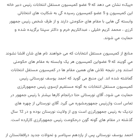
«پیک» نشان می دهد که 9 عضو کمیسیون مستقل انتخابات رئیس دبير خانه
این کمیسیون و 5 عضو کمیسیون رسیده گی به شکایت های انتخاباتی
وابسته گی هايی با مقام های حکومتی دارند و از طرف شخص رئیس جمهور
کرزی ، محمد کریم خلیلی ، عبدالکریم خرم و داکتر سپنتا برگزیده شده و
حمایت مي شوند.
منابع از کمیسیون مستقل انتخابات که می خواهند نام های شان افشا نشوند
مي گويند که 9 عضواین کمیسیون هر یک وابسته به مقام های حکومتی
استند ودر نتیجه تلاش های همین مقام ها در کمیسیون مستقل انتخابات
گماشته شده اند. این منبع می گوید که احمد یوسف نورستانی رئیس
کمیسیون مستقل انتخابات به گونه مستقیم ازسوی رئیس جمهورکرزی
حمایت می شود، آقای نورستانی حتا درانجام کارها بیشتر با رئیس جمهور در
تماس است وازرئیس جمهورمشوره می گیرد. آقای نورستانی از چهره های
نزدیک به رئیس جمهورکرزی است وی از ولایت نورستان بوده و در 12 سال
گذشته در مقام های گونه گون درحکومت رئیس جمهورکرزی کارکرده است.
احمد یوسف نورستانی پس از یازدهم سپتامبر و تحولات جدید درافغانستان از