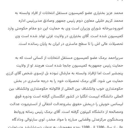
محمد عزیز بختیاری عضو کمیسیون مستقل انتخابات از افراد وابسته به
محمد کریم خلیلی معاون دوم رئیس جمهور وصادق مدبررئیس اداره
امورودبیرخانه شورای وزیران است وی به حمایت این دو مقام حکومتی وارد
کمیسیون شده است. آقای بختیاری در ولایت غزنی تولد شده است وی
تحصیلات عالی اش را تا سطح ماستری در ایران به پایان رسانده است.
سریراحمد برمک عضو کمیسیون مستقل انتخابات از کسانی است که به
حمایت رئیس جمهوربه کمیسیون جابجا شده است هرچند او از ولایت
پنجشیر است اما ازافراد وابسته به مارشال نبوده بل ازسوی شخص آقای کرزی
حمایت می شود. آقای برمک تحصیلات خود را به درجه ماستری در بخش
حکومتداری خوب وانکشاف بین المللی از فاکولته حکومتداری وانکشاف بین
المللی دانشگاه اییست انگلیا در کشور انگلستان گرفته است ودوره فوق
ليسانس خویش را دربخش حقوق بشروعدالت انتقالی از انستیتيوت عدالت
ومصالحه از دانشگاه کیپتون گرفته است. آقای برمک رئیس رسانه وروابط
وسخنگوی مرکزعدلی وقضایی مبارزه با مواد مخدر، لوی سارنوالی ودادگاه
عالی از سال 1386 الی 1388 بوده وهمچنان به عنوان دستیارارشد وزیرتجارت