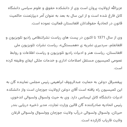
عزیزالله ازولایت پروان است وی از دانشکده حقوق و علوم سیاسی دانشگاه
کابل فارغ شده است و از این سال به بعد به عنوان آمر ديپارتمنت حاکمیت
قانون در اتحادیۀ حقوقدانان افغانستان فعالیت نموده است.
وی از سال 1371 تا اکنون در پست های ریاست نشراتنظامی رادیو تلویزیون و
افغانفلم، سردبیری نشریه ی «همبستگی»، ریاست نشرات تلویزیون ملی
افغانستان، ریاست هنر و ادبیات رادیو تلویزیون و ریاست اطلاعات و روابط
عمومی کمیسیون مستقل اصلاحات اداری و خدمات ملکی ایفای وظیفه کرده
است.
پیغمبرقل دوغن به حمایت عبدالرووف ابراهیمی رئیس مجلس نماینده گان به
این کمیسیون راه یافته است آقای دوغن ازولایت جوزجان است واز دانشکده
ادبیات دانشگاه کابل لیسانس دارد. وی به حیث ولسوال ولسوالی اندخوی،
رئيس اتحادیه صادرکننده گان قالین وزارت تجارت، مدیر ذخیره دریایی بندر
حیرتان، ولسوال ولسوالی درزآب ولایت جوزجان وولسوال ولسوالی قرغان
ولایت فاریاب کارکرده است.