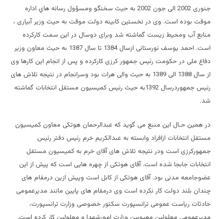
جنوری 2002 الی جون 2002 به حیث سخنگو ومسؤول رسانه هاي اداره
موقت بوده است. وی در نخستین کابینه دولت موقت به حیث وزیر آبیاری ،
منابع آب ومحیط زیست گماشته شد وبرای دوسال در این سمت کارکرده
است. احمد یوسف نورستانی ازسال 1384 تا سال 1387 به حیث معاون وزیر
دفاع ملی در حکومت رئیس جمهور کرزی کارکرده و پس از انجام این کارها وی
از سال 1388 الی 1389 به حیث والی هرات بود وسرانجام در نتیجه تلاش های
رئیس جمهوردرسال 1392به حیث رئیس کمیسیون مستقل انتخابات گماشته
شد.
در همین حـال این منبع می گوید که عبدالرحمان هوتکی معاون کمیسیون
مستقل انتخابات ازافراد وابسته به عبدالکریم خرم رئیس دفتر رئیس
جمهورکرزی است ودر نتیجه تلاش های آقای خرم به کمیسیون مستقل
انتخابات جابجا شده است. آقای هوتکی از چهره هايی است که پیش از این
عضوجامعه مدنی بود. آقای هوتکی از کابل است وپیش ازین درمقام های
چندان بلند دولت کار نکرده است وی درمقام های پایین مانند مدیرعمومی
حادثات ریاست عمومی ترانسپورت سکتور خصوصی وزارت ترانسپورت،
مدیرعمومی معلولین معیوبین وزارت امورشهدا و معلولین کار کرده است.