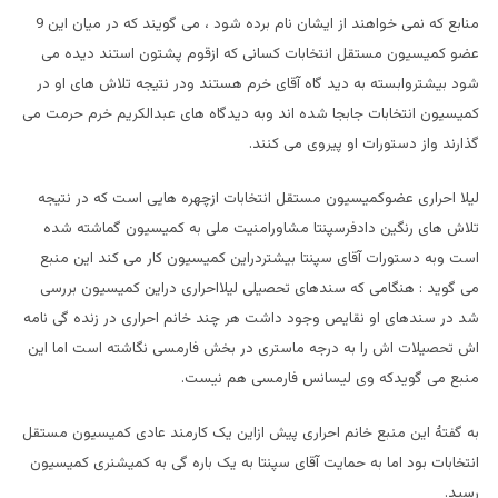
منابع که نمی خواهند از ایشان نام برده شود ، می گویند که در میان این 9
عضو کمیسیون مستقل انتخابات کسانی که ازقوم پشتون استند دیده می
شود بیشتروابسته به دید گاه آقای خرم هستند ودر نتیجه تلاش های او در
کمیسیون انتخابات جابجا شده اند وبه دیدگاه های عبدالکریم خرم حرمت می
گذارند واز دستورات او پیروی می کنند.
لیلا احراری عضوکمیسیون مستقل انتخابات ازچهره هايی است که در نتیجه
تلاش های رنگین دادفرسپنتا مشاورامنیت ملی به کمیسیون گماشته شده
است وبه دستورات آقای سپنتا بیشتردراین کمیسیون کار می کند این منبع
می گوید : هنگامی که سندهای تحصیلی لیلااحراری دراین کمیسیون بررسی
شد در سندهای او نقایص وجود داشت هر چند خانم احراری در زنده گی نامه
اش تحصیلات اش را به درجه ماستری در بخش فارمسی نگاشته است اما این
منبع می گویدکه وی ليسانس فارمسی هم نیست.
به گفتۀ این منبع خانم احراری پیش ازاین یک کارمند عادی کمیسیون مستقل
انتخابات بود اما به حمایت آقای سپنتا به یک باره گی به کمیشنری کمیسیون
رسید.