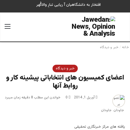
افتخار به دانشگاهیان آ ریایی تبارِ والاگُهر
جستجو برای
منو
خانه
/
خبر و دیدگاه
خبر و دیدگاه
اعضای کمیسیون های انتخاباتی پيشينه کار و
روابط آنها
آوریل 1, 2014
0
خواندن این مطلب 8 دقیقه زمان میبرد
جاودان
یافته های مرکز خبرنگاری تحقیقی