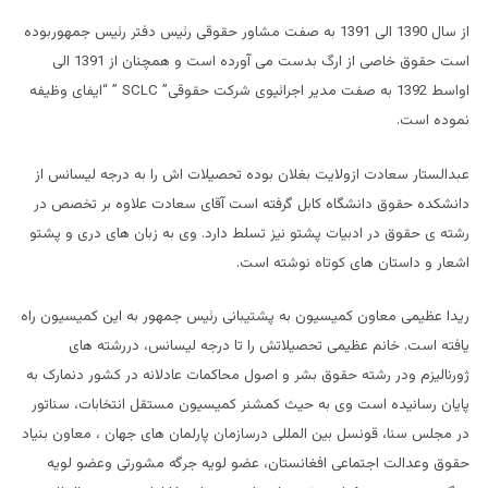
از سال 1390 الی 1391 به صفت مشاور حقوقی رئیس دفتر رئیس جمهوربوده
است حقوق خاصی از ارگ بدست می آورده است و همچنان از 1391 الی
اواسط 1392 به صفت مدیر اجرائیوی شرکت حقوقی” SCLC ” “ایفای وظیفه
نموده است.
عبدالستار سعادت ازولایت بغلان بوده تحصیلات اش را به درجه لیسانس از
دانشکده حقوق دانشگاه کابل گرفته است آقای سعادت علاوه بر تخصص در
رشته ی حقوق در ادبیات پشتو نیز تسلط دارد. وی به زبان های دری و پشتو
اشعار و داستان های کوتاه نوشته است.
ریدا عظیمی معاون کمیسیون به پشتیبانی رئیس جمهور به این کمیسیون راه
یافته است. خانم عظیمی تحصیلاتش را تا درجه لیسانس، دررشته های
ژورنالیزم ودر رشته حقوق بشر و اصول محاکمات عادلانه در کشور دنمارک به
پایان رسانیده است وی به حیث کمشنر کمیسیون مستقل انتخابات، سناتور
در مجلس سنا، قونسل بین المللی درسازمان پارلمان های جهان ، معاون بنیاد
حقوق وعدالت اجتماعی افغانستان، عضو لویه جرگه مشورتی وعضو لویه