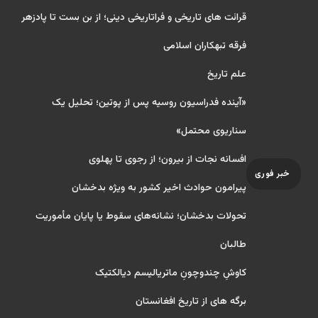
قرائت های تاریخی و فراتاریخی دینی؛ از بن بست تا پادزهر
فرقه تبهکاران اسلامی
علم تاریخ
«آینده فدراسیون روسیه پس از پوتین؛ تحلیل یک
سناریوی محتمل»
افسانه نجات از بیرون؛ از رجوی تا پهلوی
خبر فوری
پیرامون حوادث اخیر کشور به ویژه بدخشان
تحولات بدخشان؛ نشانه‌های سقوط یا پایان مأموریت
طالبان
کاوشِ چندو‌چونِ ماتریالیسم دیالکتیک
برگه های از تاریخ افغانستان