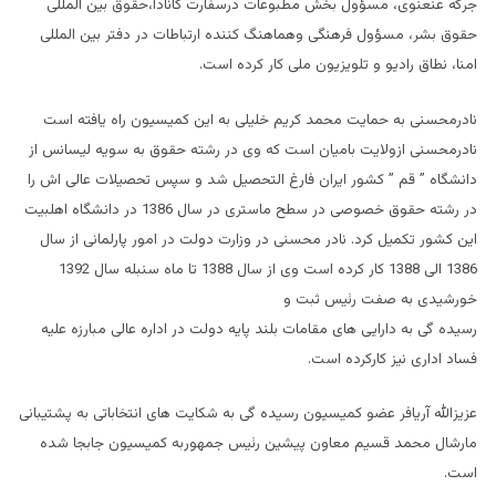
جرگه عنعنوی، مسؤول بخش مطبوعات درسفارت کانادا،حقوق بین المللی
حقوق بشر، مسؤول فرهنگی وهماهنگ کننده ارتباطات در دفتر بین المللی
امنا، نطاق رادیو و تلویزیون ملی کار کرده است.
نادرمحسنی به حمایت محمد کریم خلیلی به این کمیسیون راه یافته است
نادرمحسنی ازولایت بامیان است که وی در رشته حقوق به سویه لیسانس از
دانشگاه ” قم ” کشور ایران فارغ التحصیل شد و سپس تحصیلات عالی اش را
در رشته حقوق خصوصی در سطح ماستری در سال 1386 در دانشگاه اهلبیت
این کشور تکمیل کرد. نادر محسنی در وزارت دولت در امور پارلمانی از سال
1386 الی 1388 کار کرده است وی از سال 1388 تا ماه سنبله سال 1392
خورشیدی به صفت رئیس ثبت و
رسیده گی به دارایی های مقامات بلند پایه دولت در اداره عالی مبارزه علیه
فساد اداری نیز کارکرده است.
عزیزالله آریافر عضو کمیسیون رسیده گی به شکایت های انتخاباتی به پشتیبانی
مارشال محمد قسیم معاون پیشین رئیس جمهوربه کمیسیون جابجا شده
است.