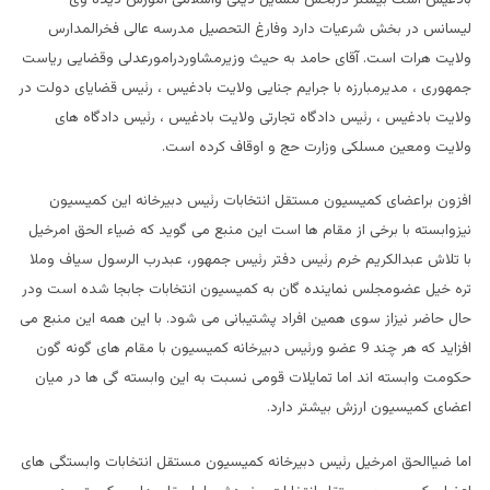
ليسانس در بخش شرعیات دارد وفارغ التحصیل مدرسه عالی فخرالمدارس
ولایت هرات است. آقای حامد به حیث وزیرمشاوردرامورعدلی وقضایی ریاست
جمهوری ، مدیرمبارزه با جرایم جنایی ولایت بادغیس ، رئیس قضایای دولت در
ولایت بادغیس ، رئیس دادگاه تجارتی ولایت بادغیس ، رئیس دادگاه های
ولایت ومعین مسلکی وزارت حج و اوقاف کرده است.
افزون براعضای کمیسیون مستقل انتخابات رئیس دبیرخانه این کمیسیون
نیزوابسته با برخی از مقام ها است این منبع می گوید که ضیاء الحق امرخیل
با تلاش عبدالکریم خرم رئیس دفتر رئیس جمهور، عبدرب الرسول سیاف وملا
تره خیل عضومجلس نماینده گان به کمیسیون انتخابات جابجا شده است ودر
حال حاضر نیزاز سوی همین افراد پشتیبانی می شود. با این همه این منبع می
افزاید که هر چند 9 عضو ورئیس دبیرخانه کمیسیون با مقام های گونه گون
حکومت وابسته اند اما تمایلات قومی نسبت به این وابسته گی ها در میان
اعضای کمیسیون ارزش بیشتر دارد.
اما ضیاالحق امرخیل رئیس دبیرخانه کمیسیون مستقل انتخابات وابستگی های