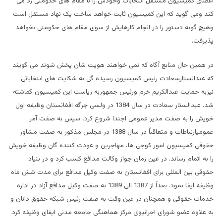
اعضای کمیسیون مستقل انتخابات وخودش را با مقام های حکومتی رد می
کند ومی گوید که این کمیسیون ثابت خواهد ساخت یک نهاد مستقل است
وهیچ گونه دستور را در انجام کارهایش از سوی مقام های حکومتی نخواهد
پذیرفت.
در همین حال منابع آگاه که نمی خواهند هویت شان پخش شوند می گویند
که عبدالستارسعادت رئیس کمیسیون رسیده گی به شکایت های انتخاباتی
نیزبه حمایت عبدالکریم خرم ورئیس جمهوربه ریاست این کمیسیون گماشته
شد. عبدالستار سعادت در سال 1384 در ولسی جرگه افغانستان وظیفه اول
خویش را به صفت مدیر عمومی اجندا شروع کرد، سپس به صفت آمر
عمومیارتباطات و متعاقباً در سال 1388 در مجلس مذکور به صفت مشاور
حقوقی کمیسیون امور کوچی ها، مهاجرین و عودت کننده گان وظیفه خویش
را به اتمام رساند. در عین زمان جواز وکالت مدافع کسب کرد و در بنیاد
حقوقی بین المللی برای افغانستان به صفت وکیل مدافع برای مدت شش ماه
وظیفه ایفا نمود. بعداً از 1387 الی 1389 به صفت وکیل مدافع آزاد در اداره
خدمات حقوقی و همچنان در عین وقت به صفت رئیس شبکه حقوق دانان و
به علاوه عضو شورای اجرائیوی مرکز هماهنگی جامعه مدنی ایفای وظیفه کرد.