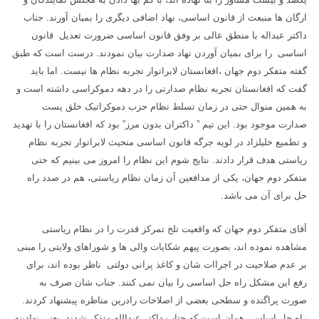
ارگان ها منبعث از قانون اساسی، نهاد اضافی دیگری را بمیان آورند. جناب
داکتر عبداله با منطق عالی بر وفق قانون اساسی ضرورت تعدیل قانون
اساسی را برای بمیان آوردن نهاد صدارت بیان نمودند. درست است که طبق
گفته متفکر دوم جهان ،افغانستان لابراتوار تجربه نظام ها نیست. اما باید
گفت که افغانستان تجربه نظام صدارتی را در دهه دموکراسی داشته است و
به همین منوال حتی در زمان تسلط نظام حزب دموکراتیک خلق پست
صدارت موجود بود. این تیم ” داکتران بدون مرز” بود که افغانستان را با تهدید
و تطمیع خلیلزاد در لویه جرگه قانون اساسی منحیث لابراتوار تجربه نظام
ریاستی هدف قرار دادند. نتایج شوم این نظام را امروز می بینیم که حتی
متفکر دوم جهان، یکی از مدافعین آن زمان نظام ریاستی، هم در صدد راه
حل برای آن می باشد.
آقای متفکر دوم جهان که واقعیت تلخ تمرکز قدرت را در نظام ریاستی
مشاهده نموده اند، بصورت پیهم شکایات والی ها و شوراهای ولایتی را مبنی
بر عدم صلاحیت در اجراات شان و کاغذ پرانی دولتی ناظر بوده اند، برای
رفع این مشکل راه حل اساسی را بیان نمی کنند. جناب شان صرف به
صورت پراگنده و سطحی بعضی از اصلاحات رادرین مناظره پیشنهاد کردند.
راه حل اساسی همان است که جتاب داکتر عبدالله متذکر شدند ،یعنی نهادینه