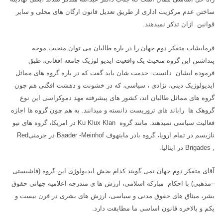
ساختن عدم مرکزیت اداری از طریق تعدیل قانون ارگان های محلی و سایر
قوانین ازان تذکر نمیدهند.
فرمایشات متفکر دوم جهان را در باره طالبان می توان منحیث موجه
پنداشتن این گروه منحیث یک واقعیت ایدیو لوژیک جامعه افغانی، طبق
فرموده ایشان دانست. خدمت شان باید گفت که در باره گروه های مماثل
ایدیولوژیک دینی، نژادی ، سیاسی، که در خشونت و دهشت افگنی هم چون
گروه های مماثل طالبان اند، کشور های پیشرفته مهد دموکراسی این نوع
گروهک ها راباند های تروریست دانسته و میدانند. به هم چون گروه ها اجازه
فعالیت سیاسی نمیدهند. مانند گروه
Ku Klux Klan
در امریکا، گروه های نیو
نازیسم در تمام اروپا، گروه بادر ماینهوف
Baader -Meinhof
در جرمنی
Red
Brigades ,
در ایتالیا.
آقای متفکر دوم جهان نمی گویند کدام بخش ایدیولوژی این گروه (فاشیستی
–مذهبی) با احکام مبارکه اسلامی، ارزش ها ی مندرجه اعلامیه جهانی حقوق
بشر، میثاق های حقوق مدنی و سیاسی، ارزش های بشری در قرن بیست و
یکم و بالاخره قانون اساسی ما مطابقت دارد.