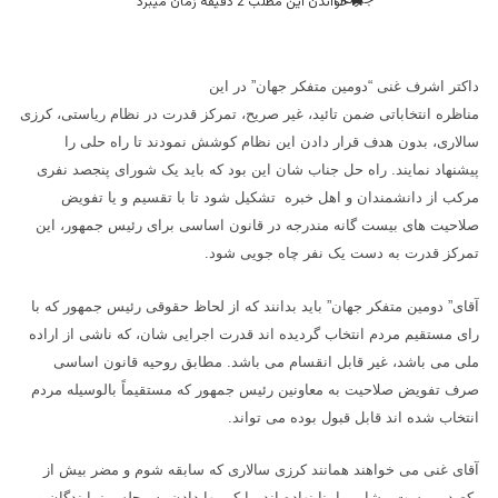
خواندن این مطلب 2 دقیقه زمان میبرد
داکتر اشرف غنی “دومین متفکر جهان” در این
مناظره انتخاباتی ضمن تائید، غیر صریح، تمرکز قدرت در نظام ریاستی، کرزی
سالاری، بدون هدف قرار دادن این نظام کوشش نمودند تا راه حلی را
پیشنهاد نمایند. راه حل جناب شان این بود که باید یک شورای پنجصد نفری
مرکب از دانشمندان و اهل خبره تشکیل شود تا با تقسیم و یا تفویض
صلاحیت های بیست گانه مندرجه در قانون اساسی برای رئیس جمهور، این
تمرکز قدرت به دست یک نفر چاه جویی شود.
آقای” دومین متفکر جهان” باید بدانند که از لحاظ حقوقی رئیس جمهور که با
رای مستقیم مردم انتخاب گردیده اند قدرت اجرایی شان، که ناشی از اراده
ملی می باشد، غیر قابل انقسام می باشد. مطابق روحیه قانون اساسی
صرف تفویض صلاحیت به معاونین رئیس جمهور که مستقیماً بالوسیله مردم
انتخاب شده اند قابل قبول بوده می تواند.
آقای غنی می خواهند همانند کرزی سالاری که سابقه شوم و مضر بیش از
یکصد و بیست مشاور را بنا نهاده اند، با کم بها دادن به مجلس نمایندگان و