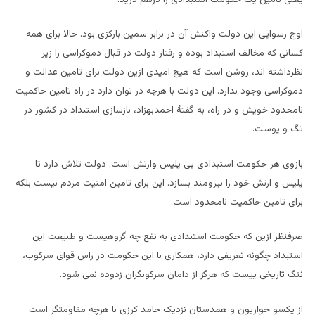
اوج رسوایی این دولت واکنش آن در برابر سمین بارکزی بود. حالا برای همه
کسانی که مخالف استبداد بوده و رفتار دولت در قبال دموکراسی را زیر
نظرداشته اند، روشن است که هیچ امیدی ازین دولت برای تامین عدالت و
دموکراسی وجود ندارد. این دولت با هرچه در توان دارد در راه تامین حاکمیت
نامحدود خویش و در راه، به گفتۀ احمدبهزاد، بازسازی استبداد در کشور در
تگ و پوست.
بازوی هر حکومت استبدادی یی پلیس وارتش است. دولت تلاش دارد تا
پلیس و ارتش خود را نیرومند بسازد. این برای تامین امنیت مردم نیست بلکه
برای تامین حاکمیت نامحدود است.
صرفنظر ازین که حکومت استبدادی به نفع چه گروهیست و طبیعت این
استبداد چگونه تعریفی دارد، همکاری با این حکومت در راس قوای سرکوب،
ننگ تاریخی ییست که هرگز از دامان سرکوبگران زدوده نمی شود.
از یکسو حواریون و همدستان نزدیک حامد کرزی با هرچه مقاومتگر است