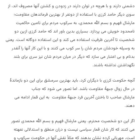
دشمنی دارند و با هرچه در توان دارند در زدودن و کشتن آنها مصروف اند، از
سوی دیگر حامد کرزی با استفاده از دونفر از بهترین فرماندهان مقاومت؛
مارشال فهیم و بسم الله محمدی، به سرکوب مردم برای تامین حاکمیت
نامحدود خویش می پردازد. بسیاری بدین باور اند که حامد کرزی ازین دو
شخصیت تا آخرین ظ
رفیت استفاده می کند و این استفاده دوگانه است. یعنی
به وسیله خودشان مردم شان را سر کوب می کنند و با این کار آنها را آنقدر
بدنام و بی اعتبار می سازد که دیگر در میان مردم شان نیز سری برای بلند
نگهداشتن نداشته باشند.
آنچه حکومت کرزی با دیگران کرد، باید بهترین سرمشق برای این دو بازماندۀ
در حال زوال جبهۀ مقاومت باشد. اما تصور می شود که جناب
مارشال صاحب تا باختن آخرین فرد جبهۀ مقاومت به این قمار ادامه می
دهند.
اگر این دو شخصیت محترم، یعنی مارشال فهیم و بسم الله محمدی تصور
می کنند که کار شان قمار سیاسی نیست و دران منطق و استدلالی نفهته
است، مهربانی کرده نشان بدهند که مثلاً نقش آنها در حکومت سرکوب و