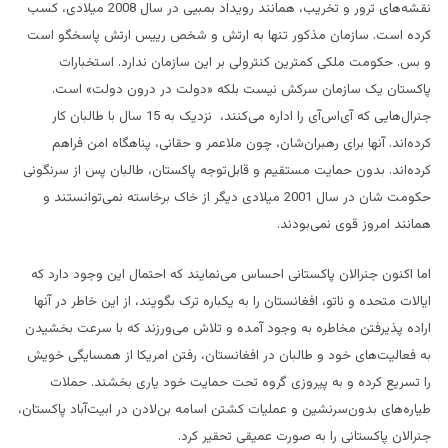
نقشه‌های ترور و تخریب، همانند رویداد بمبیی در سال 2008 میلادی، کسب
کرده است. سازمان مذکور تنها به ارتش و شخص رییس ارتش پاسخگو است
و بس. حکومت ملکی کمترین کنترولی بر این سازمان ندارد. استخبارات
پاکستان یک سازمان سرکش نیست بلکه «دولت در درون دولت» است.
جنرال‌هایی که آی‌اس‌آی را اداره می‌کنند، نزدیک به 15 سال با طالبان کار
کرده‌اند. آنها برای رهبران‌شان، چون ملاعمر و حقانی، پناهگاه امن فراهم
کرده‌اند. بدون حمایت مستقیم و قابل‌توجه پاکستان، طالبان پس از سرنگونی
حکومت شان در سال 2001 میلادی دیگر از خاک برخاسته نمی‌توانستند و
همانند امروز قوی نمی‌بودند.
اما اکنون جنرالان پاکستانی احساس می‌نمایند که احتمال این وجود دارد که
ایالات متحده و ناتو، افغانستان را به یکباره ترک بگویند، از این خاطر در آنها
اراده پذیرفتن مخاطره به وجود آمده و تلاش می‌ورزند که با سرعت بخشیدن
به فعالیت‌های خود و طالبان در افغانستان، رفتن امریکا از همسایگی خویش
را تسریع کرده و به پیروزی گروه تحت حمایت خود یاری بخشند. حملات
طیاره‌های بدون‌سرنشین و عملیات کشتن اسامه بن‌لادن در ابیت‌آباد پاکستان،
جنرالان پاکستانی را به صورت عمیقی تحقیر کرد.