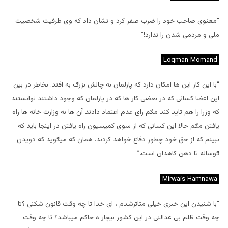
“معنوی صاحب خود را ضرب صفر کرد و نشان داد که وی ظرفیت شخصیت
ملی و مردمی شدن را ندارد!”
Loqman Momand
“با این کار این ها امکان دارد که پارلمان به چالش بزرګ به افتد. بخاطر در بین
این اعضا کسانی که در بعضی کار ها که در پارلمان که وجود داشتند توانستند
که وزرا را هم تاید کند مګم رای عدم اعتماد دادند آن ها به وزارت خانه ها راه
یافتن مګم حالا این کسانی که از سوی کمیسیون راه یافتن در اینجا باید که
ببینم که از حق خود چطور دفاع خواهد کردند. همان که میګوید که دویدن
ګوساله تا دهن کاهدان است.”
Mirwais Hamnawa
“با شنیدن این خبری خیلی متاثرشدم ، ای خدا تا چه وقت قانون شکنی ؟تا
چه وقت ظلم بی عدالتی در این کشور بیچار ه حاکم میباشد؟ تا چه وقت