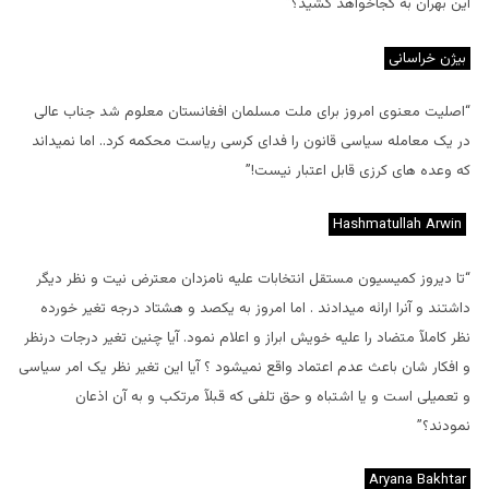
این بهران به کجاخواهد کشید؟”
بیژن خراسانی
“اصلیت معنوی امروز برای ملت مسلمان افغانستان معلوم شد جناب عالی
در یک معامله سیاسی قانون را فدای کرسی ریاست محکمه کرد.. اما نمیداند
که وعده های کرزی قابل اعتبار نیست!”
Hashmatullah Arwin
“تا دیروز کمیسیون مستقل انتخابات علیه نامزدان معترض نیت و نظر دیگر
داشتند و آنرا ارائه میدادند . اما امروز به یکصد و هشتاد درجه تغیر خورده
نظر کاملآ متضاد را علیه خویش ابراز و اعلام نمود. آیا چنین تغیر درجات درنظر
و افکار شان باعث عدم اعتماد واقع نمیشود ؟ آیا این تغیر نظر یک امر سیاسی
و تعمیلی است و یا اشتباه و حق تلفی که قبلآ مرتکب و به آن اذعان
نمودند؟”
Aryana Bakhtar