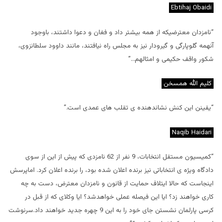
Ebtihaj Obaidi
“نامزدان معترضیکه از همه بیشتر داد و فغان و دعوا داشتند، باوجود
آنهمه گلوپارگی و گیرودار نیز به مجلس راه نیافتند، مانند داوود سلطانزوی،
شکور واقف حکیمی و امثالهم…”
كليم الله همسخن
“يقينن اين كنش نشاندهنده ى تقلب هاى عمدى است.”
Naqib Haidari
“کمیسیون مستقل انتخابات، 9 نفر از 62 نامزدی که پیش از این از سوی
دادگاه ویژه ی انتخاباتی نیز برنده اعلان شده بود، را برنده اعلان کرد. اماپرسش
اینجاست که حالا ایتلاف حمایت از قانون و نامزدان معترض، دست به چه
کاری خواهند زد؟ ایا این فیصله عملی خواهدشد؟ ایا وکلای که از قبل در
کرسی پارلمان نشستن جای خود را به این 9 چهره جدید خواهند داد.سرنوشت