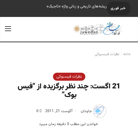
ریشه‌های تاریخی و زبانی واژه «تاجیک»
خبر فوری
جستجو برای
منو
خانه
/
نظرات فیسبوکی
نظرات فیسبوکی
21 اگست: چند نظر برگزیده از “فیس
بوک”
جاودان
آگوست 21, 2011
0
خواندن این مطلب 3 دقیقه زمان میبرد