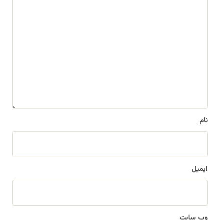
ی
د
گ
ا
ه
*
نام
ایمیل
وب‌ سایت