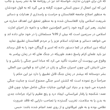
که نان برای خوردن ندارند، خواسته اند نیز در روزنامه ها به نشر رسید و جالب
این که این اعمال از سوی کسانی صورت گرفته و می گیرد که به قول خودشان
به منظور اصلاح جامعه افغانستان و حراست و پاسداری از هدایات و دساتیر
شریعت اسلامی وارد افغانستان شده و به منظور تحقق این اهداف مبارزه می
نمایند. رهبر این گروه خود را امیر المؤمنین خطاب و داعیه دار احیای امارت
اسلامی در سرزمین است که بیش از 99% مسلمانان را در خود جای داده اند و
می خواهد دساتیر و هدایات اسلام عزیز را بر مردم افغانستان تطبیق نماید
اینکه دین اسلام در کجا دستور داده که اسیر و گروگان خود را به قتل برساند
نیز باید علمای کرام پاسخ دهند طوریکه در جنگ های که در زمان پیامبر به
وقوع می پیوست آن حضرت تأکید می کرد که مبادا اسیر جنگی را بکشی و یا
حتی اذیتش کنی چون اسیران جنگی و زنان در امان اند و قوانین بین المللی
بشر دوستانه که بیشتر در زمان جنگ قابل تطبیق را دارد نیز این حکم را
صراحتاً درج نموده است که کشتن اسیر جنگی ممنوع است و جنایت جنگی
شمرده می شود و بر بنیاد این قوانین جنایات جنگی شامل موارد چون قتل
عمد؛ شکنجه یا رفتار غیرانسانی، ایجاد درد و رنج عظیم یا ایراد جراحات جدی
به بدن یا به سلامت، تخریب گسترده یا تصاحب دارایی که فاقد ضرورت
نظامی بوده و به طور غیرقانونی و از روی عمد انجام شده باشد؛ حبس