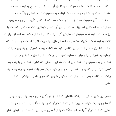
را که در حد جنایت باشد، مرتکب و فاعل آن غیر قابل اصلاح و تربیه مجدد
باشند و حضور شان در جامعه خطرناک و مصؤونیت اجتماعی را آسیب
برسانند در آن صورت بعد از اصدار حکم محاکم ثلاثه و تأیید رئیس جمهور،
مجازات اعدام قابل تطبیق است در غیر آن نه، و قوانین نافذه کشور قضات را
نیز سخت متوجه مسؤولیت هایش گردانیده تا در اصدار حکم اعدام، از نهایت
دقت و توجه کار بگیرند بخاطر که اعدام بازی با حیات افراد است در صورت که
بعد از تطبیق حکم اعدام بی گناهی فرد به اثبات برسد نمیتوان به وی حیات
دوباره بخشید و یا جبران خساره نمود، و اینکه بنا بر اصل حقوقی جرم
شخصی و مسؤولیت شخصی است به این معنی که نباید شخصی را به جرم
کسی دیگر ولو که پدر باشد یا برادر و یا فرد دیگر مجازات نمود و چه رسد به
اینکه به گناه جرمی به مجازات محکوم شوی که هیچ گاهی مرتکب نشده
باشی.
همچنین خبر مبنی بر اینکه طالبان تعداد از گروگان های خود را در ولسوالی
گلستان ولایت فراه سربریدند و تعداد دیگر شان را به قتل رسانده و در بدل
رهایی تعداد دیگر آنها مبالغ هنگفت را از فامیل های بی بضاعت و ناتوان شان