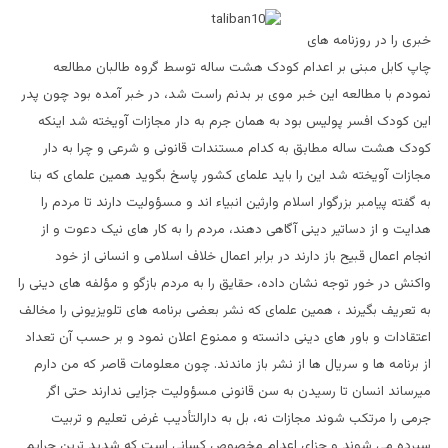
خبری را در روزنامه های
چاپ کابل مبنی بر اعدام کودک هشت ساله توسط گروه طالبان مطالعه
نمودم با مطالعه این خبر موی بر بدنم راست شد، در خبر آمده بود چون پدر
این کودک افسر پولیس بود به همان جرم به دار مجازات آویخته شد اینکه
کودک هشت ساله مطابق به کدام مستندات قانونی و شرعی و چرا به دار
مجازات آویخته شد این را باید علمای کشور پاسخ بگوید همین علمای که بنا
به گفته پیامبر بزرگوار اسلام وارثین انبیاء اند و مسؤولیت دارند تا مردم را
هدایت و از دساتیر دینی آگاهی دهند، مردم را به کار های نیک دعوت و از
انجام اعمال قبیح باز دارند در برابر اعمال خلاف اسلامی و انسانی از خود
واکنش در خور توجه نشان داده، حقایق را به مردم بازگو و مؤلفه های دینی را
به تعریف بگیرند ، همین علمای که نشر بعضی برنامه های تلویزیونی را مخالف
اعتقادات و باور های دینی دانسته و ممنوع اعلان نمود و بر حسب آن تعداد
از برنامه ها و سریال ها از نشر باز ماندند. چون معلومات قاصر که من دارم
میرساند انسان تا رسیدن به سن قانونی مسؤولیت جزایی ندارند حتی اگر
جرمی را مرتکب شوند مجازات نه، بل به دارالتأدیب غرض تعلیم و تربیت
سپرده می شوند و جزای اعدام مخصوص کسانی است که شدید ترین جرایم