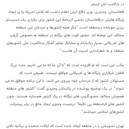
در بازگشت اش ازسفر
افغانستان، وحیدی، وزیر دفاع ایران اعلام داشت که تلاش امریکا برا ی ایجاد
پایگاه هایش درافغانستان بخشی ازبرنامۀ این کشور برای برقراری یک «سیستم
برتری جویانه» درمنطقه است. “مگر همه کشورها و مردمان این منطقه
مخالف این توطئه اند. حضور قوت های بیگانه در منطقه به خصوص گروپ
های امریکایی بسیار زیانباراند و نمایانگر تجاوز آشکار برحاکمیت ملی کشورهای
منطقه و به خطراندازی امنیت آن هاست.”
جالب این است که او افزوده است که “تا آن جا که ما می دانیم، ملت بزرگ
افغان بابرقراری پایگاه ها ی امریکایی موافق نیستند، طبیعی است که
مسئولان کشور که از مردمان خود پیروی می کنند، با این برنامه موافق نه می
شوند”. در یک توضیح پوشیده در پاکستان وحیدی گفت: “کشور های منطقه
همچنان مخالف حضورگروپ های بیگانه در یک کشور همسایه هستند، چون
کشور های فرامنطقه یی دقیقا” درجست وجوی ایجاد مانع در برابر پیشرفت
کشورهای اسلامی میباشند”.
تهران تشویشی را در منطقه ایجاد شده است که ایالات متحده و برتانیه بالای