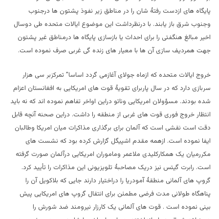
پایگاه های ازدست رفتۀ شان را در مناطق زیر نفوذ پشتون ها درجنوب
وجنوب شرق باز یابند. با درنظرداشت این موضوع ایالات متحده طی دوسال
اخیر مبالغ هنگفتی را برای احداث یا بازسازی پایگاه ها درمناطق غیر پشتون
جهت همردیف سازی آن ها با معیار های زنده گی غربی صرف نموده است.
خروج ایالات متحده که ازماه جولای آغازمی گردد اساسا” تمرکزبر سی هزار
سربازی دارد که در سال پاربرای تقویۀ قوت های امریکایی به افغانستان اعزام
شده بودند. مسؤولان امریکایی وناتو دراین اواخر تفاهم نموده اند که نه باید
انتظار خروج فوری قوت های غربی از منطقه را داشت. دراین صحنه آنچه قابل
دقت است نقشی است که آلمان برای برگذاری مذاکرات میان امریکا وطالبان
ایفا نموده است. ازهمه مقدم اشپیگل گزارش کرده بود که نشست های
مکررمیان یک همکارکلیدی ملاعمر وماموران امریکایی درآلمان صورت گرفته
است. رابرت گیتس نیز دریک مصاحبۀ تلویزیونی این مذاکرات را تأیید کرد.
گروپ های آلمانی منطقۀ آمودریا را دراختیار دارند جایی که بلاکویل آن را
پناهگاه طولانی مدت فرضی مطمئن برای انتقال گروپ های امریکایی پیش
بینی نموده است . قوت های آلمانی یک کارزار نیرومند ضد شورش را