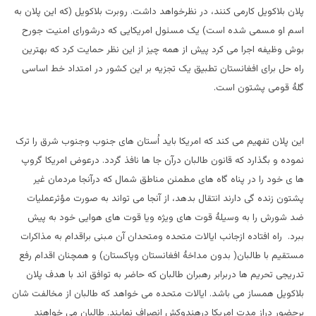
پلان بلاکویل کارمی کنند، در نظرخواهد داشت. روبرت بلاکویل (که این پلان به
اسم او مسمی شده است) یک مسئول امریکایی که درشورای امنیت جورح
بوش وظیفه اجرا می کرد پیش از همه چیز از این نظر حمایت کرد که بهترین
راه حل برای افغانستان تطبیق یک تجزیه بر این کشور در امتداد خط اساسی
گلۀ قومی پشتون است.
این پلان تفهیم می کند که امریکا باید اُستان های جنوب وجنوب شرق را ترک
نموده و بگذارد که قانون طالبان درآن جا ها نافذ گردد. درعوض امریکا گروپ
ها ی خود را در پناه گاه های مطمئن مناطق شمال که درآنجا مردمان غیر
پشتون زنده گی دارند انتقال بدهد، از آنجا می تواند به صورت مؤثرعملیات
ضد شورش را به وسیلۀ قوت های ویژه ویا قوت های هوایی خود به پیش
ببرد. راه افتاده ازجانب ایالات متحده ومتحدان آن مبنی براقدام به مذاکرات
مستقیم با طالبان( بدون مداخۀ افغانستان وپاکستان) و همچنان اقدام رفع
تدریجی تحریم ها دربرابر رهبران طالبان که حاضر به توافق اند با هدف پلان
بلاکویل همساز می باشد. ایالات متحده می خواهد که طالبان از مخالفت شان
برحضور دراز مدت امریکا درهندوکش انصراف نمایند. طالبان می خواهند