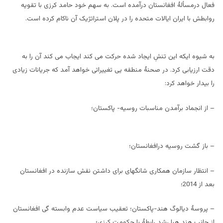
فعال درمسألۀ افغانستان درآمده است. به سهم خود حامد کرزی با تقویه
روابطش با ایران ایالات متحده را در پلان استراتژیک آن ناکام کرده است.
به شیوه ایکه این تنشِ ایجاد شده حرکت می کند ایجاب می کند آن را به
دقت ارزیابی کرد. در صحنۀ منطقه یی تغییراتی خواهد آمد که جریانات زیادی
را بیدار خواهد کرد:
– از انجماد برآمدن مناسبات روسیه- پاکستان؛
– باز گشت روسیه درافغانستان؛
– انتظار سازمان همکاری شانگهای برای داشتن نقش سازنده در افغانستان
بعد از 2014؛
– پروسۀ دیالوگ هند-پاکستان؛ تعقیب سیاست عدم وابسته گی افغانستان
از جانب هند هبا رشد رابطۀ با حکومت کرزی؛