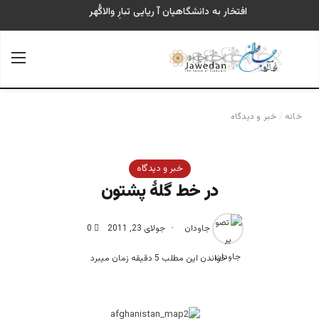
افتخار به دانشگاهیان آ ریایی تبارِ والاگُهر
جستجو برای
منو
خانه
/
خبر و دیدگاه
خبر و دیدگاه
در خط گلۀ پشتون
جاودان
جولای 23, 2011
0
خواندن این مطلب 5 دقیقه زمان میبرد