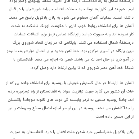
درمنطقه شمال به راه انداختند. درماه های اخیرما شاهد بهبودی وضع بوده
ایم . هرچند این کارزاربه نوبۀ خود حملات انتقام جویانه شورشیان را در قبال
داشته است. عملیات آلمان معلوم می شود به پلان بلاکویل پاسخ می دهد.
آلمان ها برای انکشاف روابط خوب کاری با حکومت اوزبک تاشکند به شدت
کار نموده اند وبه صورت دوامدارازپایگاه نظامی ترمز برای اکمالات عملیات
درمنطقۀ شمال استفاده می کنند. پایگاهی که در زمان اتحاد شوروی بزرگ
ترین پایگاه در آسیای مرکزی بود. خط آهن جدید برای اتصال مزارشریف با ترمز
در آمو دریا در حال احداث می باشد. خطی که اجازه می دهد افغانستان با
شبکۀ خط آهن عصر شوروی که تا برلین ارتباط دارد وصل گردد.
آلمان ها ازارتباط در حال گسترش خویش با روسیه برای انکشاف جاده یی که از
خاک آن کشور می گذرد جهت ترانزیت مواد به افغانستان از راه ترمزبهره برده
اند. جادۀ روسیه منتهی به ترمز وابسته گی قوت های ناتوبه دوجادۀ پاکستان
را جدا”کاهش می دهد. روسیه در این اواخر اجازه انتقال سلاح ومهمات را نیز
از این مسیر داده است.
پلان بلاکویل خطراساسی خرد شدن ملت افغان را دارد. افغانستان به صورت