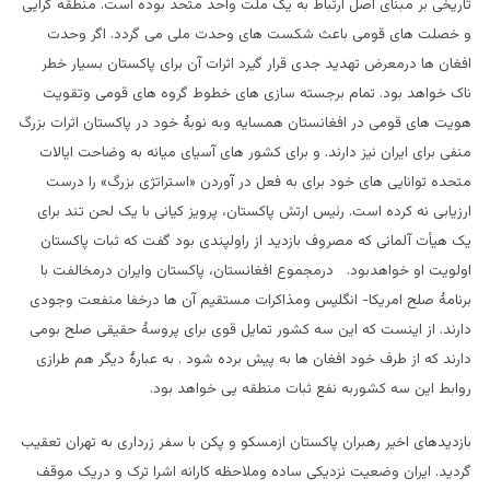
تاریخی بر مبنای اصل ارتباط به یک ملت واحد متحد بوده است. منطقه گرایی
و خصلت های قومی باعث شکست های وحدت ملی می گردد. اگر وحدت
افغان ها درمعرض تهدید جدی قرار گیرد اثرات آن برای پاکستان بسیار خطر
ناک خواهد بود. تمام برجسته سازی های خطوط گروه های قومی وتقویت
هویت های قومی در افغانستان همسایه وبه نوبۀ خود در پاکستان اثرات بزرگ
منفی برای ایران نیز دارند. و برای کشور های آسیای میانه به وضاحت ایالات
متحده توانایی های خود برای به فعل در آوردن «استراتژی بزرگ» را درست
ارزیابی نه کرده است. رئیس ارتش پاکستان، پرویز کیانی با یک لحن تند برای
یک هیأت آلمانی که مصروف بازدید از راولپندی بود گفت که ثبات پاکستان
اولویت او خواهدبود. درمجموع افغانستان، پاکستان وایران درمخالفت با
برنامۀ صلح امریکا- انگلیس ومذاکرات مستقیم آن ها درخفا منفعت وجودی
دارند. از اینست که این سه کشور تمایل قوی برای پروسۀ حقیقی صلح بومی
دارند که از طرف خود افغان ها به پیش برده شود . به عبارۀ دیگر هم طرازی
روابط این سه کشوربه نفع ثبات منطقه یی خواهد بود.
بازدیدهای اخیر رهبران پاکستان ازمسکو و پکن با سفر زرداری به تهران تعقیب
گردید. ایران وضعیت نزدیکی ساده وملاحظه کارانه اشرا ترک و دریک موقف