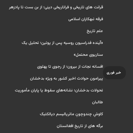
قرائت های تاریخی و فراتاریخی دینی؛ از بن بست تا پادزهر
فرقه تبهکاران اسلامی
علم تاریخ
«آینده فدراسیون روسیه پس از پوتین؛ تحلیل یک
سناریوی محتمل»
افسانه نجات از بیرون؛ از رجوی تا پهلوی
خبر فوری
پیرامون حوادث اخیر کشور به ویژه بدخشان
تحولات بدخشان؛ نشانه‌های سقوط یا پایان مأموریت
طالبان
کاوشِ چندو‌چونِ ماتریالیسم دیالکتیک
برگه های از تاریخ افغانستان