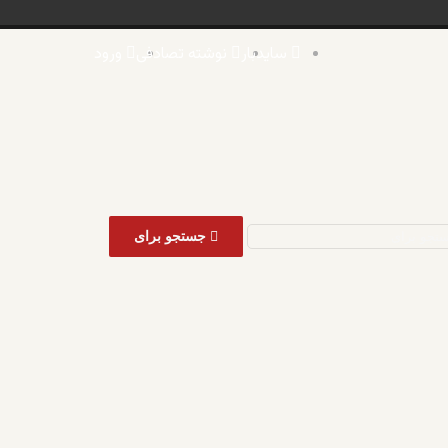
سایدبار
نوشته تصادفی
ورود
اه
ت
جستجو برای
؟