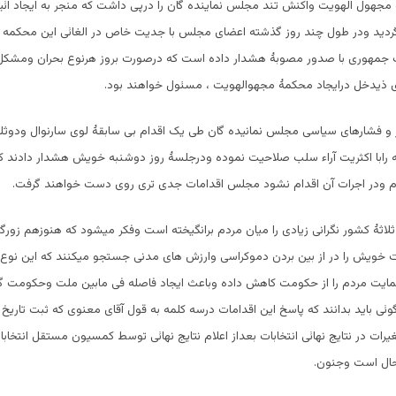
 مجهول الهویت واکنش تند مجلس نماینده گان را درپی داشت که منجر به ایجاد ائ
گردید ودر طول چند روز گذشته اعضای مجلس با جدیت خاص در الغائی این محکمه اب
 جمهوری با صدور مصوبۀ هشدار داده است که درصورت بروز هرنوع بحران ومشکل
ذیدخل درایجاد محکمۀ مجهوالهویت ، مسئول خواهند بود.
 فشارهای سیاسی مجلس نمانیده گان طی یک اقدام بی سابقۀ لوی سارنوال ودوث
 رابا اکثریت آراء سلب صلاحیت نموده ودرجلسۀ روز دوشنبه خویش هشدار دادند که
 ودر اجرات آن اقدام نشود مجلس اقدامات جدی تری روی دست خواهند گرفت.
ثلاثۀ کشور نگرانی زیادی را میان مردم برانگیخته است وفکر میشود که هنوزهم زورگو
 خویش را در از بین بردن دموکراسی وارزش های مدنی جستجو میکنند که این نوع 
وحمایت مردم را از حکومت کاهش داده وباعث ایجاد فاصله فی مابین ملت وحکومت 
وئی باید بدانند که پاسخ این اقدامات درسه کلمه به قول آقای معنوی که ثبت تاری
یرات در نتایج نهائی انتخابات بعداز اعلام نتایج نهائی توسط کمسیون مستقل انتخا
حال است وجنون.