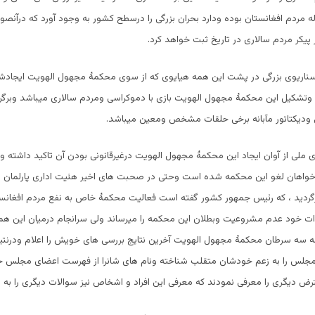
 مردم افغانستان بوده ودارد بحران بزرگی را درسطح کشور به وجود آورد که درآنصور
بر پیکر مردم سالاری در تاریخ ثبت خواهد کرد.
ناریوی بزرگی در پشت این همه هیایوی که از سوی محکمۀ مجهول الهویت ایجادش
د وتشکیل این محکمۀ مجهول الهویت بازی با دموکراسی ومردم سالاری میباشد وبرگرف
دیکتاتور مآبانه برخی حلقات مشخص ومعین میباشد.
ملی از آوان ایجاد این محکمۀ مجهول الهویت درغیرقانونی بودن آن تاکید داشته و 
اهان لغو این محکمه شده است وحتی در صحبت های اخیر هئیت اداری پارلمان به
زگردید ، که رئیس جمهور کشور گفته است فعالیت محکمۀ خاص به نفع مردم افغان
ت خود عدم مشروعیت وبطلان این محکمه را میرساند ولی سرانجام درمیان این ه
به سه سرطان محکمۀ مجهول الهویت آخرین نتایج بررسی های خویش را اعلام ودرن
مجلس را به زعم خودشان متقلب شناخته ونام های شانرا از فهرست اعضای مجلس
رض دیگری را معرفی نمودند که معرفی این افراد و اشخاص نیز سوالات دیگری را به هم