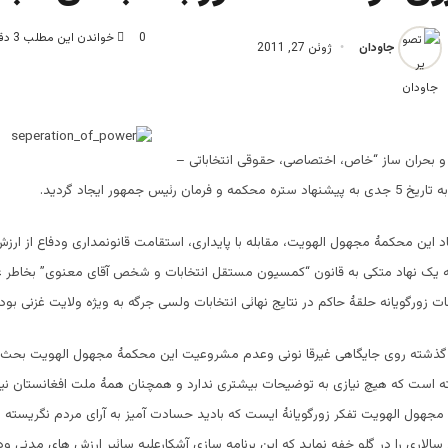
0
خواندن این مطلب 3 دقیقه زمان میبرد
جاودان
ژوئن 27, 2011
 بحران ساز “خاص، اختصاصی، حقوقی انتخاباتی –
مان رئیس جمهور ایجاد گردید.
این محکمۀ مجهول الهویت، مقابله با پایداری، استقامت قانونمداری ودفاع از ارز
یک نهاد متکی به قانون “کمسیون مستقل انتخابات و شخص آقای معنوی” بخاطر ع
ات زورگویانه حلقۀ حاکم در نتایج نهائی انتخابات ولسی جرگه به ویژه ولایت غزنی بو
ذشته روی جایگاهی غیرقا نونی وعدم مشروعیت این محکمۀ مجهول الهویت بحث 
ه است که هیچ نیازی به توضیحات بیشتری ندارد و همچنان همۀ ملت افغانستان نی
مجهول الهویت تفکر زورگویانۀ ایست که بادید حسادت آمیز به آرای مردم نگریسته 
الاری را در گلو خفه نماید که این برنامه سازی آشکارعلیه سائیر ارزش های مدنی 