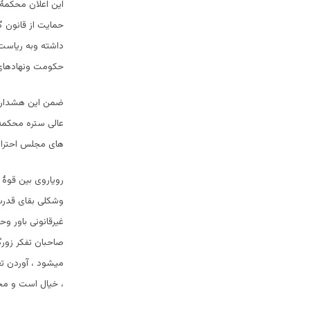
این اعلان محکمۀ
حمایت از قانون 
داشته وبه ریاست
حکومت ونهادهای 
ضمن این هشدار و
عالی ستره محکمه
های مجلس احترام
رویاروی بین قوۀ 
وشکلی بقای قدرت
غیرقانونی باور 
صاحبان تفکر زورگ
میشود ، آوردن تغ
، خیال است و م