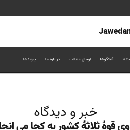
یشه
گفتگوها
ارسال مطالب
در باره ما
پیوندها
خبر و دیدگاه
وی قوۀ ثلاثۀ کشور به کجا می انج