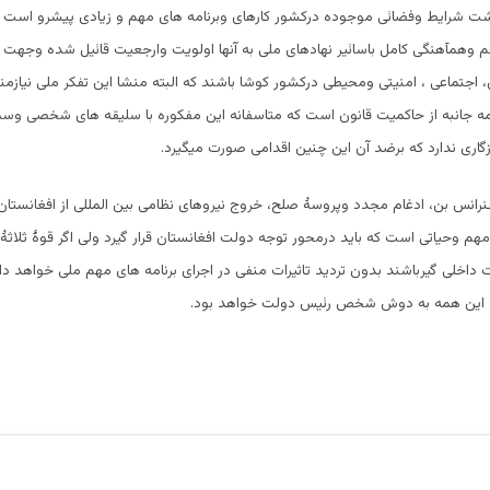
اشت شرایط وفضائی موجوده درکشور کارهای وبرنامه های مهم و زیادی پیشرو است ک
 وهمآهنگی کامل باسائیر نهادهای ملی به آنها اولویت وارجعیت قائیل شده وجهت آ
جتماعی ، امنیتی ومحیطی درکشور کوشا باشند که البته منشا این تفکر ملی نیازم
 جانبه از حاکمیت قانون است که متاسفانه این مفکوره با سلیقه های شخصی وسمت
اری ندارد که برضد آن این چنین اقدامی صورت میگیرد.
رانس بن، ادغام مجدد وپروسۀ صلح، خروج نیروهای نظامی بین المللی از افغانستان
 وحیاتی است که باید درمحور توجه دولت افغانستان قرار گیرد ولی اگر قوۀ ثلاثۀ
داخلی گیرباشند بدون تردید تاثیرات منفی در اجرای برنامه های مهم ملی خواهد د
ین همه به دوش شخص رئیس دولت خواهد بود.