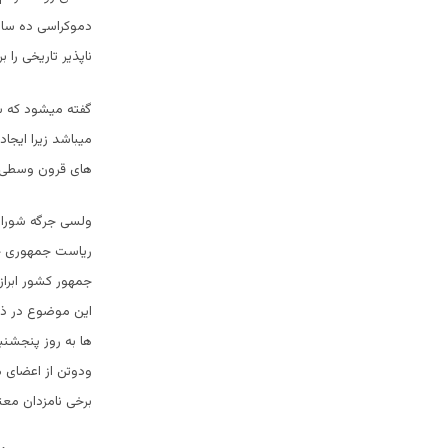
دموکراسی ده ساله
ناپذیر تاریخی را 
گفته میشود که س
میباشد زیرا ایجا
های قرون وسطی و
ولسی جرگه شورای 
ریاست جمهوری خو
جمهور کشور ابرا
این موضوع در ذا
ها به روز پنجشن
ودوتن از اعضای 
برخی نامزدان معت