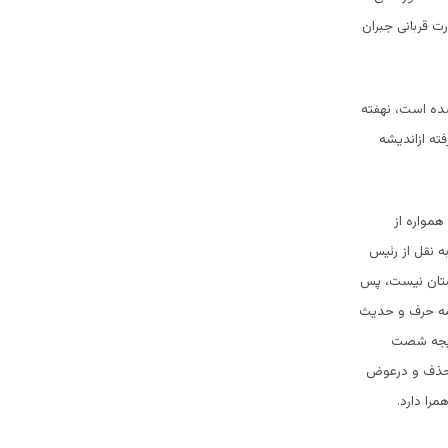
ت قربانی جبران
ده است، نهفته
ته ازاندیشه
همواره از
 نقل از رئیس
ستان نیست، پس
مه حرف و حدیث
تیجه شصت
 حذف و درعوض
را دارد.