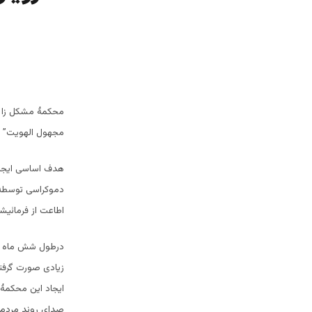
محکمۀ مشکل زا و
مجهول الهویت” به تاریخ 5 جدی به پیشنهاد ستره محکمه و فر
هدف اساسی ایجاد 
دموکراسی توسطه 
اطاعت از فرمائیش
درطول شش ماه گ
زیادی صورت گرفت
ایجاد این محکمۀ 
صدای روند مردم س