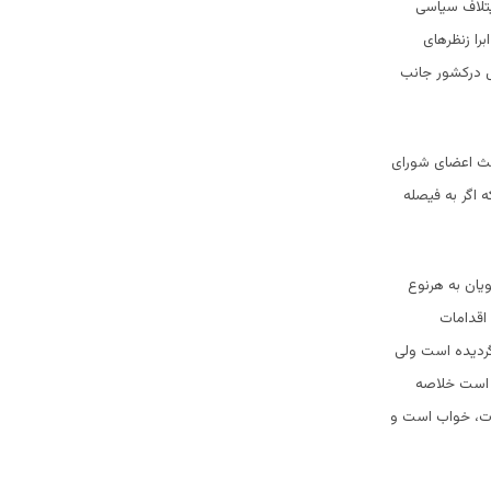
یتلاف سیاسی
را زنظرهای
 درکشور جانب
لث اعضای شورای
 اگر به فیصله
یان به هرنوع
اقدامات
گردیده است ولی
خ است خلاصه
بات، خواب است و