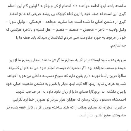
نداشته باشد اینها ادامه خواهند داد. انتقام از کی و چگونه ؟ اولین گام این انتقام
گیری این است که صف خود را ازین کتله کوچک بی ریشه حریص که مانع انتقام
گیری از دشمن اصلی ما شده است جدا سازیم. مجاهد – فرهنگی – وکیل شورا –
وکیل ولایت – تاجر – محصل – متعلم – معلم – اهل کسبه و بالاخره هرکسی که
خود را مربوط به حوزه مقاومت ملی مردم افغانستان میداند باید صف ما را
جداسازیم.
من به وعده خود ایستاده ام اگر به صدای ما گوش ندهند صدای بعدی ما از زیر
خیمه و سقف نخواهد بود. اگر تحقیقات درست انجام شود من به عنوان کسیکه
سالها درین راستا تجربه دارم یقین دارم که سرنخ دسیسه داخلی نیز هویدا خواهد
شد. به هرحال نباید ازینها گله کرد. اینها دیگر با تضرع به دشمن ماهیت اصلی خود
را بیان داشته اند. پرورگارا صدای ما را از زبان داود داود به امر صاحب شهید
احمدشاه مسعود بزرگ برسان که هزاران هزار سرباز تو هنوزدر خط آرمانگرایی
حاضر به مبارزه اند صدای عدالت را که بلند ساخته بودی اگر در کابل خفه شده در
هندوکش هنوز طنین انداز است.