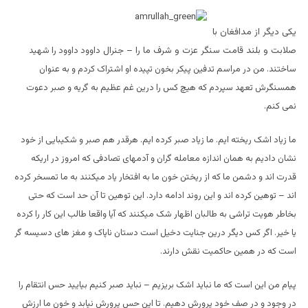
یکی دیگر از مدافغان با
صلابت و بلند قامت سنگر عزت و شرف ما را – جنرال
داوود داوود را شهید
ساختند. من در مراسم تدفین پیکر بخون تپیده او اشتراک کردم و به عنوان
همسنگرش تعهد سپردم که هیچ کس را درین غم عظیم به گریه و صبر دعوت
نمی کنم.
ما زیاد اشک ریخته ایم. ما زیاد صبر کرده ایم. هرقدر
هم صبر و شکیبایی از خود
نشان دادیم به همان اندازه معامله گران و آدمهای تصادفی که امروز در اریکه
قدرت اند و دشمن ما که از ریختن خون ما به افتخار یاد میکنند به ما تمسخر کرده
اند – توهین کرده اند و این روند ادامه دارد. این توهین تا آن حد است که حتی
بخاطر هویت تراشی به طالبان اظهار شک میکنند که آیا واقعا طالب این کار را کرده
یا خیر. اگر کس دیگر درین جنایت دخیل است دستان ناپاک و مغز های دسیسه گر
است که در همین حاکمیت نقش دارند.
پیام من این است که ما نباید اشک بریزیم – نباید صبر کنیم بیایید حس انتقام را
در وجود و در صف خود پرورش دهیم. تا این حس پرورش نیابد و خون ما ارزش