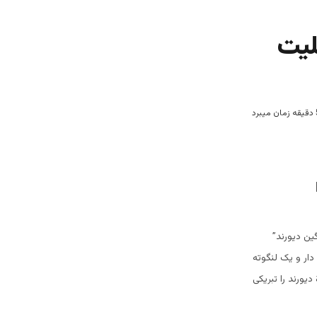
لیت
گین دیورند”
دار و یک لنگوته
یورند را تبریکی