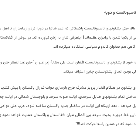
اسیونالست و دوپه
الا، حتی پشتونهای ناسیونالیست پاکستاِنی که عمر شانرا در دوپه کردن زمامدران نا اهل م
ز یکجا شدن با برادران عقبماندۀ اینطرفی شان به زبان نیاورده اند. در عوض از افغانستا
گاهی هم بعنوان کاندوم سیاسی استفاده میکرده اند.
خود از پشتونهای ناسیونالیست افغان است طی مقالۀ زیر عنوان “خان عبدالغفار خان و
ی پشتون در هنگام اقتدار پرویز مشرف طرح بازسازی دولت فدرال پاکستان را پیش کشید
ساختن تمام پشتونهای قبایل سرحدی، ایالت صوبه سرحد و بلوچستان شمالی در ایالت جد
ل میدهد… بعد ازینکه این ایالت در ساختار جدید پاکستان ساخته شود، حزب ملی عوامی
ایی خط دیورند بحیث سرحد بین المللی میان افغانستان و پاکستان حمایت خواهد نمود و
د نمود که در همین راستا حرکت کند!!!”