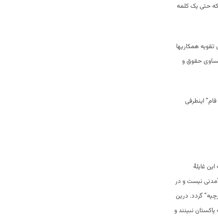
که حتی یک کلمه
 تقویه همکاریها
ساوی حقوق و
فام” اینطرفی
این غایلۀ
مدنی نیست و در
په” گردد. درین
پاکستان نبینند و