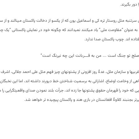
دور بگیرند.
سرتنبه مثل روستار تره کی و اسماعیل یون که از یکسو از دخالت پاکستان مینالند و از سو
به عنوان “مقاومت ملی” یاد میکنند نمیدانند که چگونه خود در نمایش پاکستانی “یک چ
اده اند. چوب پاکستان صدا ندارد.
لح تو جنگ است …. من به قـــربانت این چه نیرنگ است”
غربیها و سازمان ملل، عدۀ روز افزونی از پشتونهای چیز فهم مثل علی احمد جلالی، اشرف
آگاهی از وخامت اوضاع، اشاراتی به برسمیت شناختن خط دیورند داشته اند، اما این نخبگا
یی که خود را قهرمان حقوق پشتونها جا زده اند، جرأت بلند نمودن صدای واقعیتگرایی را هن
رتر بجنبند کلاوۀ افغانستان در بازی هند و پاکستان پیچیده تر خواهد شد.