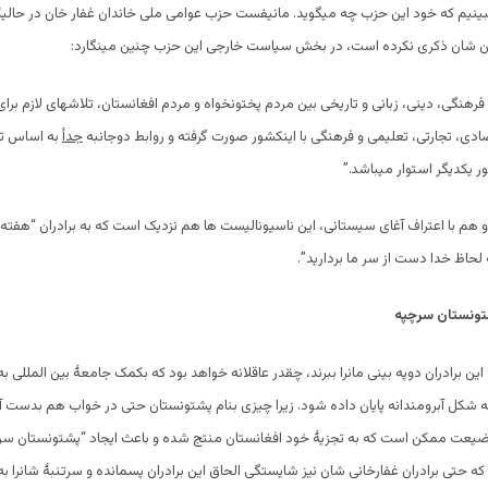
ببینیم که خود این حزب چه میگوید. مانیفست حزب عوامی ملی خاندان غفار خان در حالی
دن شان ذکری نکرده است، در بخش سیاست خارجی این حزب چنین مینگارد:
رهنگی، دینی، زبانی و تاریخی بین مردم پختونخواه و مردم افغانستان، تلاشهای لازم برای
دی، تجارتی، تعلیمی و فرهنگی با اینکشور صورت گرفته و روابط دوجانبه
جدأ
به اساس ت
ر یکدیگر استوار میباشد.”
 و هم با اعتراف آغای سیستانی، این ناسیونالیست ها هم نزدیک است که به برادران “هفته 
 لحاظ خدا دست از سر ما بردارید”.
تونستان سرچپه
ین برادران دوپه بینی مانرا ببرند، چقدر عاقلانه خواهد بود که بکمک جامعۀ بین المللی به 
شکل آبرومندانه پایان داده شود. زیرا چیزی بنام پشتونستان حتی در خواب هم بدست آ
یعت ممکن است که به تجزیۀ خود افغانستان منتج شده و باعث ایجاد “پشتونستان سرچ
حتی برادران غفارخانی شان نیز شایستگی الحاق این برادران پسمانده و سرتنبۀ شانرا به 