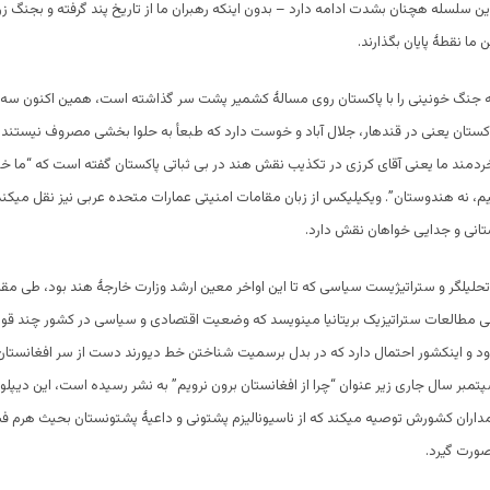
این سلسله هچنان بشدت ادامه دارد – بدون اینکه رهبران ما از تاریخ پند گرفته و بجنگ ز
ما نقطۀ پایان بگذارند.
جنگ خونینی را با پاکستان روی مسالۀ کشمیر پشت سر گذاشته است، همین اکنون سه 
ستان یعنی در قندهار، جلال آباد و خوست دارد که طبعأ به حلوا بخشی مصروف نیستند.
ردمند ما یعنی آقای کرزی در تکذیب نقش هند در بی ثباتی پاکستان گفته است که “ما خ
م، نه هندوستان”. ویکیلیکس از زبان مقامات امنیتی عمارات متحده عربی نیز نقل میکند
تانی و جدایی خواهان نقش دارد.
حلیلگر و ستراتیژیست سیاسی که تا این اواخر معین ارشد وزارت خارجۀ هند بود، طی مقا
لی مطالعات ستراتیزیک بریتانیا مینویسد که وضعیت اقتصادی و سیاسی در کشور چند قوم
ود و اینکشور احتمال دارد که در بدل برسمیت شناختن خط دیورند دست از سر افغانستان 
پتمبر سال جاری زیر عنوان “چرا از افغانستان برون نرویم” به نشر رسیده است، این دیپل
داران کشورش توصیه میکند که از ناسیونالیزم پشتونی و داعیۀ پشتونستان بحیث هرم فش
صورت گیرد.