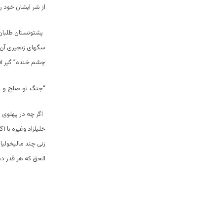
از شر ایشان خود را 
پشتونستان طلبان 
سگهای زنجیری آن 
چشم خنده” گیر افت
“جنگ تو صلح و ص
اگر چه در پهلوی 
خلیلزاد وغیره با 
زنی چند مالیخولیا
الحق که هر قدر دی