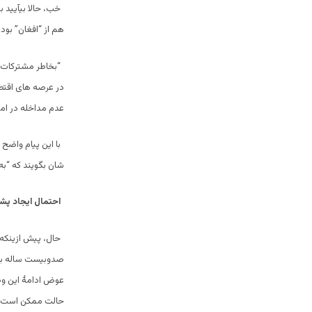
خب، حالا بیآیید 
هم از “افغان” بو
“بخاطر مشترکات ف
در عرصه های اقتصا
عدم مداخله در امو
با این پیام واضح
شان بگویند که “به
احتمال ایجاد پش
حال، پیش ازینکه ا
صدوبیست ساله به 
عوض ادامۀ این وض
حالت ممکن است که 