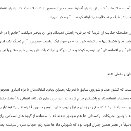
“مراسم تاریخی” کسی از برادران آنطرف خط دیورند حضور نداشت تا ببیند که برادران افغا
ش مضحک حکایت آن غریبۀ که در قريه راهش نمیداند ولی آن بیخبر میگفت “جایم را در خان
د. ما را پاکستانیها – با تیشه خود ما – در جوار ارگ ریاست جمهوری آرام نمیگذارند
، ای
م “لوی افغانستان” نیز ترسیم کرده و حتی بزرگترن ایالت پاکستان یعنی بلوچستان را نیز 
ان و نقش هند
ست که کشور هند و شوروی سابق با تحریک رهبران بیخرد افغانستان با براه اندازی همچو
 مسلمان افغانستان و پاکستان حرام کرده اند. این بازی های کودکانه افغانی یا “عشق یکط
یر مسئولانه بودند که حتی در زمان جنرال ایوب خان، رئیس جمهور قدرتمند و پشتونتبار پا
له با چنین تحریکات، پاکستانی ها هم مجبور شدند که با استفاده از گروه های اسلامی ب
دقیقأ در عصر همین جنرال ایوب بود که شورش ملا ها علیه رفع حجاب سردار سرتنبه یعن