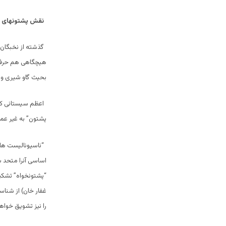
نقش پشتونهای ن
گذشته از نخبگان ب
هیچگاهی هم حرفی ا
بحیث گاو شیری و 
اعظم سیستانی که 
پشتون‎” به غیر عملی بودن الحاق پشتونستان چنین اعتراف میکند:
“ناسیونالیست ها
اساسی آنرا متحد 
“پشتونخواه” تشکی
غفار خان) از شناس
را نیز تشویق خواه