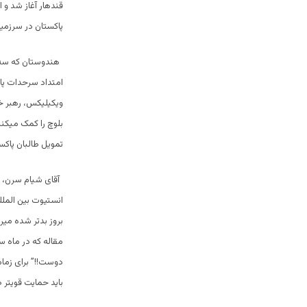
قندهار آغاز شد و 
پاکستان در سرزمین 
هندوستان که سه 
امتداد سرحدات پاک
ویکیلیکس، رهبر خ
بلوچ را کمک میکنی
تمویل طالبان پاکس
آقای شیام سرن، ت
انستیوت بین المل
بروز بدتر شده میر
مقاله که در ماه س
دوست!!” برای زمام
باید حمایت قویتر 