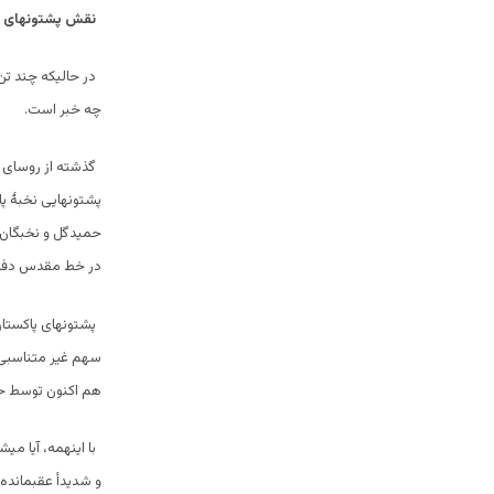
نقش پشتونهای 
در حالیکه چند تن 
چه خبر است.
گذشته از روسای ج
پشتونهایی نخبۀ پا
حمیدگل و نخبگان 
در خط مقدس دفاع 
پشتونهای پاکستان
سهم غیر متناسبی 
هم اکنون توسط حز
با اینهمه، آیا م
و شدیدأ عقبمانده ب