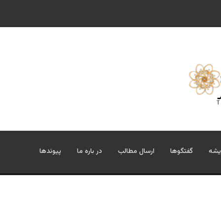
یشه
گفتگوها
ارسال مطالب
در باره ما
پیوندها