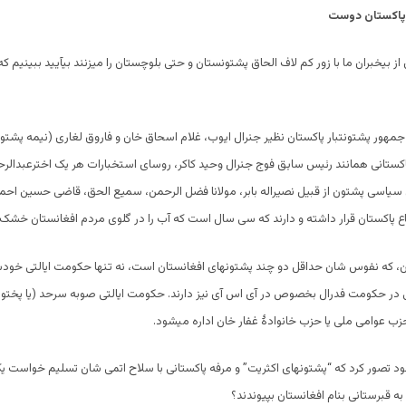
پاکستان دوست
از بیخبران ما با زور کم لاف الحاق پشتونستان و حتی بلوچستان را میزنند بیآیید ببینیم 
مهور پشتونتبار پاکستان نظیر جنرال ایوب، غلام اسحاق خان و فاروق لغاری (نیمه پشتون)
کستانی همانند رئیس سابق فوج جنرال وحید کاکر، روسای استخبارات هر یک اخترعبدالرح
سیاسی پشتون از قبیل نصیراله بابر، مولانا فضل الرحمن، سمیع الحق، قاضی حسین احمد
پاکستان قرار داشته و دارند که سی سال است که آب را در گلوی مردم افغانستان خشک ک
، که نفوس شان حداقل دو چند پشتونهای افغانستان است، نه تنها حکومت ایالتی خودشانر
در حکومت فدرال بخصوص در آی اس آی نیز دارند. حکومت ایالتی صوبه سرحد (یا پختون
ب عوامی ملی یا حزب خانوادۀ غفار خان اداره میشود.
یشود تصور کرد که “پشتونهای اکثریت” و مرفه پاکستانی با سلاح اتمی شان تسلیم خواست ی
ه قبرستانی بنام افغانستان بپیوندند؟