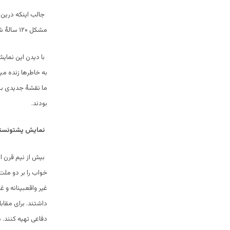
جالب اینکه درین 
مشکل ۱۲۰ سالۀ شانرا در ظرف چند دقیقه یکطرفه کردند – آنهم در امریکا.
با دیدن این نمای
به خاطرها زنده میش
ما نقشۀ جدیدی بنا
بودند.
نمایش پشتونست
بیش از نیم قرن ا
خواب را بر دو ملت
غیر واقعبینانه و غ
داشتند. برای مقاب
دفاعی تهیه کنند. 