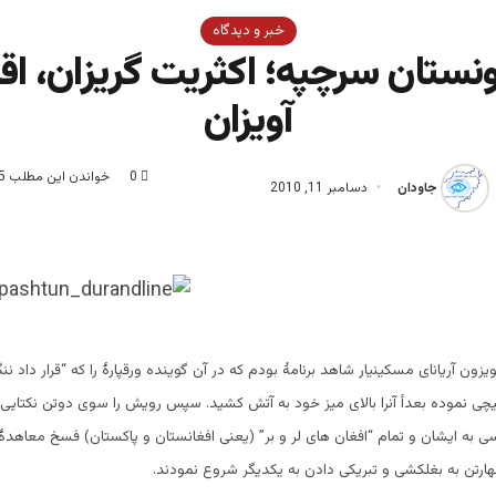
خبر و دیدگاه
نستان سرچپه؛ اکثریت گریزان، اق
آویزان
0
خواندن این مطلب 5 دقیقه زمان میبرد
جاودان
دسامبر 11, 2010
ون آریانای مسکینیار شاهد برنامۀ بودم که در آن گوینده ورقپارۀ را که “قرار داد نن
چی نموده بعدأ آنرا بالای میز خود به آتش کشید. سپس رویش را سوی دوتن نکتایی 
سی به ایشان و تمام “افغان های لر و بر” (یعنی افغانستان و پاکستان) فسخ معاهدۀ د
هارتن به بغلکشی و تبریکی دادن به یکدیگر شروع نمودند.