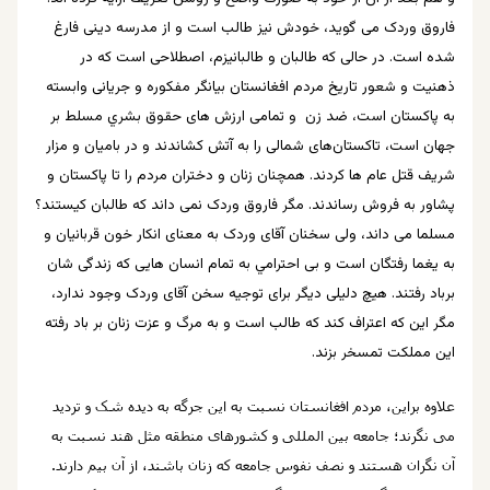
فاروق وردک می گوید، خودش نیز طالب است و از مدرسه دینی فارغ
شده است. در حالی که طالبان و طالبانیزم، اصطلاحی است که در
ذهنیت و شعور تاریخ مردم افغانستان بیانگر مفکوره و جریانی وابسته
به پاکستان است، ضد زن و تمامی ارزش های حقوق بشري مسلط بر
جهان است، تاکستان‌های شمالی را به آتش کشاندند و در بامیان و مزار
شریف قتل عام ها کردند. همچنان زنان و دختران مردم را تا پاکستان و
پشاور به فروش رساندند. مگر فاروق وردک نمی داند که طالبان کیستند؟
مسلما می داند، ولی سخنان آقای وردک به معنای انکار خون قربانیان و
به یغما رفتگان است و بی احترامي به تمام انسان هايی که زندگی شان
برباد رفتند. هیچ دلیلی دیگر برای توجیه سخن آقای وردک وجود ندارد،
مگر این که اعتراف کند که طالب است و به مرگ و عزت زنان بر باد رفته
این مملکت تمسخر بزند.
علاوه براین، مردم افغانستان نسبت به این جرگه به ديده شک و تردید
می نگرند؛ جامعه بین المللی و کشورهای منطقه مثل هند نسبت به
آن نگران هستند و نصف نفوس جامعه که زنان باشند، از آن بیم دارند.