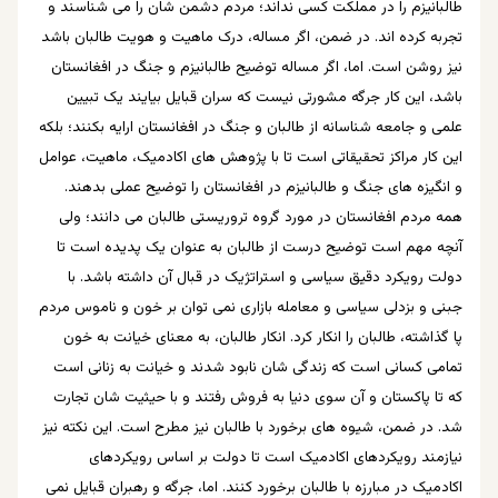
طالبانیزم را در مملکت کسی نداند؛ مردم دشمن شان را می شناسند و
تجربه کرده اند. در ضمن، اگر مساله، درک ماهیت و هویت طالبان باشد
نیز روشن است. اما، اگر مساله توضیح طالبانیزم و جنگ در افغانستان
باشد، این کار جرگه مشورتی نیست که سران قبایل بیایند یک تبیین
علمی و جامعه شناسانه از طالبان و جنگ در افغانستان ارایه بکنند؛ بلکه
این کار مراکز تحقیقاتی است تا با پژوهش های اکادمیک، ماهیت، عوامل
و انگیزه های جنگ و طالبانیزم در افغانستان را توضیح عملی بدهند.
همه مردم افغانستان در مورد گروه تروریستی طالبان می دانند؛ ولی
آنچه مهم است توضیح درست از طالبان به عنوان یک پدیده است تا
دولت رویکرد دقيق سیاسی و استراتژیک در قبال آن داشته باشد. با
جبنی و بزدلی سیاسی و معامله بازاری نمی توان بر خون و ناموس مردم
پا گذاشته، طالبان را انکار کرد. انکار طالبان، به معنای خیانت به خون
تمامی کسانی است که زندگی شان نابود شدند و خیانت به زنانی است
که تا پاکستان و آن سوی دنیا به فروش رفتند و با حیثیت شان تجارت
شد. در ضمن، شیوه های برخورد با طالبان نيز مطرح است. این نکته نیز
نیازمند رویکردهای اکادمیک است تا دولت بر اساس رویکردهای
اکادمیک در مبارزه با طالبان برخورد کنند. اما، جرگه و رهبران قبایل نمی