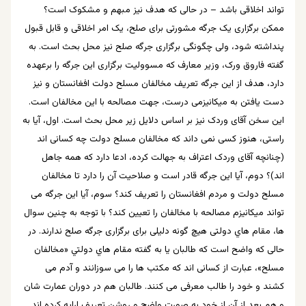
تواند اخلاقی باشد – در حالی که هدف نیز مبهم و مشکوک است؟
ممکن برگزاری یک جرگه مشورتی برای صلح، یک امر اخلاقی و قابل قبول
پنداشته شود، ولی چگونگی برگزاری جرگه صلح نیز محل بحث است. به
گفته فاروق ورک، وزیر معارف که مسوولیت برگزاری این جرگه را برعهده
دارد، هدف از این جرگه تعریف مخالفان مسلح دولت افغانستان و نیز
دست یافتن به میکانیزمی درست، جهت مصالحه با این مخالفان است.
این سخن آقای وردک نیز بر اساس دلایل زیر محل بحث است. اول، آیا به
راستی، هنوز کسی نمی داند که مخالفان مسلح دولت چه کسانی اند
(چنانچه آقای وردک اعتراف به جهالت کرده، ادعا دارد که همه جاهل
اند)؟ دوم، آیا این جرگه قادر است و صلاحیت آن را دارد تا مخالفان
مسلح دولت و مردم افغانستان را تعریف کند؟ سوم، آیا این جرگه می
تواند میکانیزم مصالحه با مخالفان را تعیین کند؟ با توجه به چنین سوال
ها، مقام هاي دولتی هیچ گونه دلیلی برای برگزاری جرگه صلح ندارند. در
حالی که واضح است که طالبان يا به گفته مقام هاي دولتي «مخالفان
مسلح»، عبارت از کسانی اند که مکتب ها را می سوزانند و آدم می
کشند و خود را طالب معرفی می کنند. طالبان هم در دوران عمارت شان
و هم بعد از آن از خود به صورت واضح و روشن تعریف ارایه کرده اند.