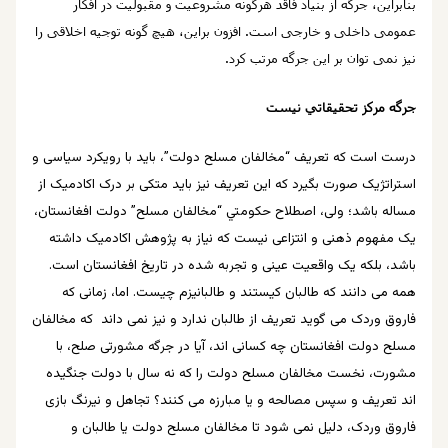
بنابراین، جرگه از بنیاد فاقد هرگونه مشروعیت و مقبولیت در افکار
عمومی داخلی و خارجی است. افزون براین، هیچ گونه توجیه اخلاقی را
نیز نمی توان بر این جرگه مرتب کرد.
جرگه مرکز تحقیقاتي نیست
درست است که تعریف “مخالفان مسلح دولت”، باید با رویکرد سیاسی و
استراتژیک صورت بگیرد که این تعریف نیز باید متکی بر درک اکادمیک از
مساله باشد؛ ولی، اصطلاح حكومتي “مخالفان مسلح” دولت افغانستان،
یک مفهوم ذهنی و انتزاعی نیست که نیاز به پژوهش اکادمیک داشته
باشد، بلکه یک واقعیت عینی و تجربه شده در تاریخ افغانستان است.
همه می دانند که طالبان کیستند و طالبانیزم چیست. اما، زمانی که
فاروق وردک می گوید تعریف از طالبان ندارد و نیز نمی داند که مخالفان
مسلح دولت افغانستان چه کسانی اند، آیا در جرگه مشورتی صلح، با
مشورت، نخست مخالفان مسلح دولت را که نه سال با دولت جنگیده
اند تعریف و سپس مصالحه و یا مبارزه می کنند؟ تجاهل و نیرنگ بازی
فاروق وردک، دلیل نمی شود تا مخالفان مسلح دولت یا طالبان و