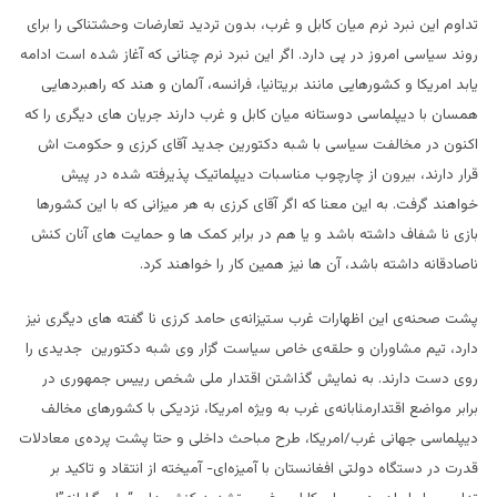
تداوم این نبرد نرم میان کابل و غرب، بدون تردید تعارضات وحشتناکی را برای
روند سیاسی امروز در پی دارد. اگر این نبرد نرم چنانی که آغاز شده است ادامه
یابد امریکا و کشورهایی مانند بریتانیا، فرانسه، آلمان و هند که راهبردهایی
همسان با دیپلماسی دوستانه میان کابل و غرب دارند جریان های دیگری را که
اکنون در مخالفت سیاسی با شبه دکتورین جدید آقای کرزی و حکومت اش
قرار دارند، بیرون از چارچوب مناسبات دیپلماتیک پذیرفته شده در پیش
خواهند گرفت. به این معنا که اگر آقای کرزی به هر میزانی که با این کشورها
بازی نا شفاف داشته باشد و یا هم در برابر کمک ها و حمایت های آنان کنش
ناصادقانه داشته باشد، آن ها نیز همین کار را خواهند کرد.
پشت صحنه‌ی این اظهارات غرب ستیزانه‌ی حامد کرزی نا گفته های دیگری نیز
دارد، تیم مشاوران و حلقه‌ی خاص سیاست گزار وی شبه دکتورین جدیدی را
روی دست دارند. به نمایش گذاشتن اقتدار ملی شخص رییس جمهوری در
برابر مواضع اقتدارمئابانه‌ی غرب به ویژه امریکا، نزدیکی با کشورهای مخالف
دیپلماسی جهانی غرب/امریکا، طرح مباحث داخلی و حتا پشت پرده‌ی معادلات
قدرت در دستگاه دولتی افغانستان با آمیزه‌ای- آمیخته از انتقاد و تاکید بر