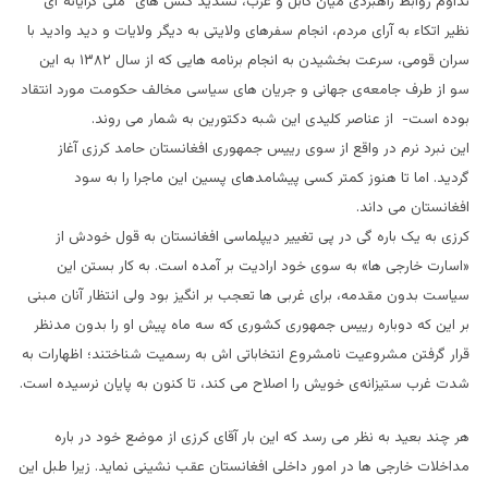
تداوم روابط راهبردی میان کابل و غرب، تشدید کنش های “ملی گرایانه”‌ای
نظیر اتکاء به آرای مردم، انجام سفرهای ولایتی به دیگر ولایات و دید وادید با
سران قومی، سرعت بخشیدن به انجام برنامه‌ هایی که از سال ۱۳۸۲ به این
سو از طرف جامعه‌ی جهانی و جریان های سیاسی مخالف حکومت مورد انتقاد
بوده است- از عناصر کلیدی این شبه دکتورین به شمار می روند.
این نبرد نرم در واقع از سوی رییس جمهوری افغانستان حامد کرزی آغاز
گردید. اما تا هنوز کمتر کسی پیشامدهای پسین این ماجرا را به سود
افغانستان می داند.
کرزی به یک باره گی در پی تغییر دیپلماسی افغانستان به قول خودش از
«اسارت خارجی ها» به سوی خود ارادیت بر آمده است. به کار بستن این
سیاست بدون مقدمه،‌ برای غربی ها تعجب بر انگیز بود ولی انتظار آنان مبنی
بر این که دوباره رییس جمهوری کشوری که سه ماه پیش او را بدون مدنظر
قرار گرفتن مشروعیت نامشروع انتخاباتی اش به رسمیت شناختند؛ اظهارات به
شدت غرب ستیزانه‌ی خویش را اصلاح می کند، تا کنون به پایان نرسیده است.
هر چند بعید به نظر می رسد که این بار آقای کرزی از موضع خود در باره
مداخلات خارجی ها در امور داخلی افغانستان عقب نشینی نماید. زیرا طبل این