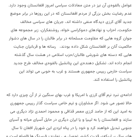
عوامل بالقوه‌ی آن نیز در متن معادلات سیاسی امروز افغانستان وجود دارد.
عدم رضایت بخش بزرگی از مردم افغانستان که در این روزها در برابر موضع
جدید آقای کرزی دیدگاه منفی داشته اند، جریان های سیاسی مخالف
حکومت، احزاب و نهادهای دموکراسی خواه، روشنفکران، زیر مجموعه های
جوان گروه هایی که مقاومت مسلحانه در برابر طالبان را در سال های دشوار
حاکمیت آنان بر افغانستان شکل داده بودند، رسانه ها و قربانیان جنایت
هایی که دسته های شورشی طالبان/حزب اسلامی در هشت سال گذشته
انجام داده اند، تشکیل دهنده‌ی این پتانشیل بالقوه‌ی مخالف طرح جدید
سیاست خارجی رییس جمهوری هستند و غرب به خوبی می تواند این
پتانشیل را استفاده کند.
ادامه‌ی نبرد نرم آقای کرزی با امریکا و غرب بهای سنگین تر از آن چیزی دارد که
حالا تصور می شود. اگر مشاوران و تیم خاص سیاست گذار رییس جمهوری
به امید این که از حامد کرزی معمر قذافی و محمود احمدی نژاد دیگری می
سازند و افغانستان را به لیبیا و یا ایران دیگری در حایل آسیای میانه و آسیای
جنوبی تبدیل خواهند کرد و خود را در پناه ایزدی این شهریار افغان تا سال
های سال بر اریکه‌ی قدرت کشور تحمیل می نمایند- فرسنگ ها فاصله است و