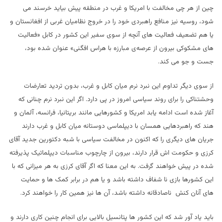
چین از هر چی مخالفت با امریکا و غرب در منطقه پیش بیاید خرسند می
شود، روسیه نیز منافع راهبردی خود را در خروج نظامیان غربی از افغانستان و
یا هم تضعیف فعالیت های آنچه از سوی سفیر این کشور در کابل «فعالیت
های مشکوکی بیرون از عرصه‌ی مبارزه با هراس افگنی» عنوان شده بود،
جست و جو می کند.
از سوی دیگر تداوم این نبرد نرم میان کابل و غرب، بدون تردید تعارضات
وحشتناکی را برای روند سیاسی امروز در پی دارد. اگر این نبرد نرم چنانی که
آغاز شده است ادامه یابد امریکا و کشورهایی مانند بریتانیا، فرانسه، آلمان و
هند که راهبردهایی همسان با دیپلماسی دوستانه میان کابل و غرب دارند
جریان های دیگری را که اکنون در مخالفت سیاسی با شبه دکتورین جدید آقای
کرزی و حکومت اش قرار دارند، بیرون از چارچوب مناسبات دیپلماتیک پذیرفته
شده در پیش خواهند گرفت. به این معنا که اگر آقای کرزی به هر میزانی که با
این کشورها بازی نا شفاف داشته باشد و یا هم در برابر کمک ها و حمایت
های آنان کنش ناصادقانه داشته باشد، آن ها نیز همین کار را خواهند کرد.
باید یاد آور شد که این کشور ها پتانسیل بالایی برای انجام چنین کاری دارند و