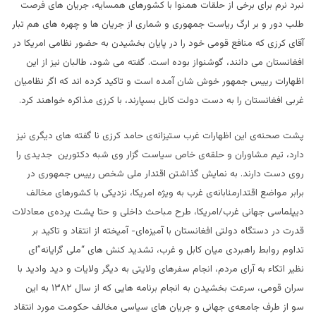
نبرد نرم برای برخی از حلقات همنوا با کشورهای همسایه، جریان های فرصت
طلب دور و بر ارگ ریاست جمهوری و شماری از جریان ها و چهره های هم تبار
آقای کرزی که منافع قومی خود را در پایان بخشیدن به حضور نظامی امریکا در
افغانستان می دانند، گوشنواز بوده است. گفته می شود، طالبان نیز از این
اظهارات رییس جمهور خوش شان آمده است و تاکید کرده اند که اگر نظامیان
غربی افغانستان را به دست دولت کابل بسپارند، با کرزی مذاکره خواهند کرد.
پشت صحنه‌ی این اظهارات غرب ستیزانه‌ی حامد کرزی نا گفته های دیگری نیز
دارد، تیم مشاوران و حلقه‌ی خاص سیاست گزار وی شبه دکتورین جدیدی را
روی دست دارند. به نمایش گذاشتن اقتدار ملی شخص رییس جمهوری در
برابر مواضع اقتدارمئابانه‌ی غرب به ویژه امریکا، نزدیکی با کشورهای مخالف
دیپلماسی جهانی غرب/امریکا، طرح مباحث داخلی و حتا پشت پرده‌ی معادلات
قدرت در دستگاه دولتی افغانستان با آمیزه‌ای- آمیخته از انتقاد و تاکید بر
تداوم روابط راهبردی میان کابل و غرب، تشدید کنش های “ملی گرایانه”‌ای
نظیر اتکاء به آرای مردم، انجام سفرهای ولایتی به دیگر ولایات و دید وادید با
سران قومی، سرعت بخشیدن به انجام برنامه‌ هایی که از سال ۱۳۸۲ به این
سو از طرف جامعه‌ی جهانی و جریان های سیاسی مخالف حکومت مورد انتقاد