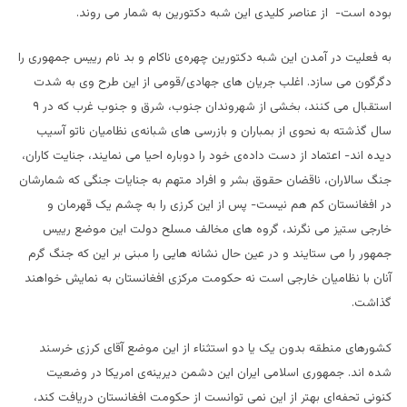
بوده است- از عناصر کلیدی این شبه دکتورین به شمار می روند.
به فعلیت در آمدن این شبه دکتورین چهره‌ی ناکام و بد نام رییس جمهوری را
دگرگون می سازد. اغلب جریان های جهادی/قومی از این طرح وی به شدت
استقبال می کنند، بخشی از شهروندان جنوب، شرق و جنوب غرب که در ۹
سال گذشته به نحوی از بمباران و بازرسی های شبانه‌ی نظامیان ناتو آسیب
دیده اند- اعتماد از دست داده‌ی خود را دوباره احیا می نمایند، جنایت کاران،
جنگ سالاران، ناقضان حقوق بشر و افراد متهم به جنایات جنگی که شمارشان
در افغانستان کم هم نیست- پس از این کرزی را به چشم یک قهرمان و
خارجی ستیز می نگرند، گروه های مخالف مسلح دولت این موضع رییس
جمهور را می ستایند و در عین حال نشانه هایی را مبنی بر این که جنگ گرم
آنان با نظامیان خارجی است نه حکومت مرکزی افغانستان به نمایش خواهند
گذاشت.
کشورهای منطقه بدون یک یا دو استثناء از این موضع آقای کرزی خرسند
شده اند. جمهوری اسلامی ایران این دشمن دیرینه‌ی امریکا در وضعیت
کنونی تحفه‌ای بهتر از این نمی توانست از حکومت افغانستان دریافت کند،