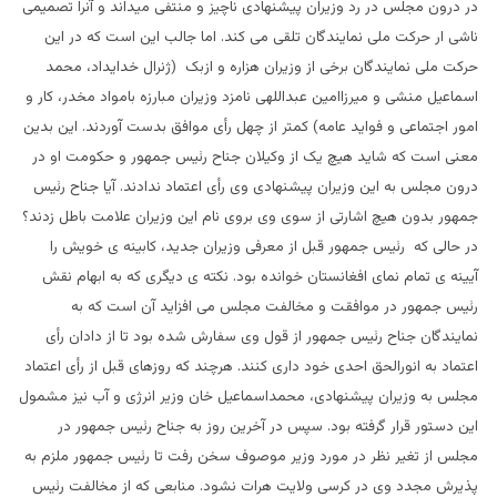
در درون مجلس در رد وزیران پیشنهادی ناچیز و منتفی میداند و آنرا تصمیمی
ناشی ار حرکت ملی نمایندگان تلقی می کند. اما جالب این است که در این
حرکت ملی نمایندگان برخی از وزیران هزاره و ازبک (ژنرال خدایداد، محمد
اسماعیل منشی و میرزاامین عبداللهی نامزد وزیران مبارزه بامواد مخدر، کار و
امور اجتماعی و فواید عامه) کمتر از چهل رأی موافق بدست آوردند. این بدین
معنی است که شاید هیچ یک از وکیلان جناح رئیس جمهور و حکومت او در
درون مجلس به این وزیران پیشنهادی وی رأی اعتماد ندادند. آیا جناح رئیس
جمهور بدون هیچ اشارتی از سوی وی بروی نام این وزیران علامت باطل زدند؟
در حالی که رئیس جمهور قبل از معرفی وزیران جدید، کابینه ی خویش را
آیینه ی تمام نمای افغانستان خوانده بود. نکته ی دیگری که به ابهام نقش
رئیس جمهور در موافقت و مخالفت مجلس می افزاید آن است که به
نمایندگان جناح رئیس جمهور از قول وی سفارش شده بود تا از دادان رأی
اعتماد به انورالحق احدی خود داری کنند. هرچند که روزهای قبل از رأی اعتماد
مجلس به وزیران پیشنهادی، محمداسماعیل خان وزیر انرژی و آب نیز مشمول
این دستور قرار گرفته بود. سپس در آخرین روز به جناح رئیس جمهور در
مجلس از تغیر نظر در مورد وزیر موصوف سخن رفت تا رئیس جمهور ملزم به
پذیرش مجدد وی در کرسی ولایت هرات نشود. منابعی که از مخالفت رئیس