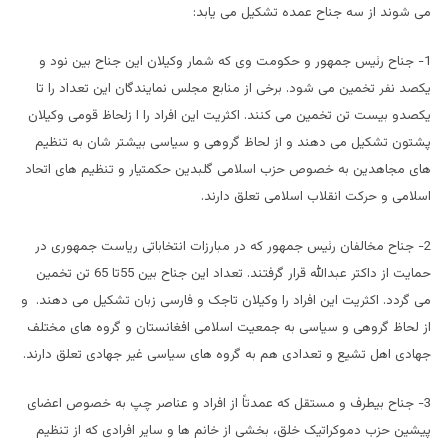
می شوند از سه جناح عمده تشکیل می یابد:
1- جناح رئیس جمهور و حکومت وی که شمار وکیلان این جناح بین نود و
یکصد نفر تخمین می شود. برخی از منابع مجلس نمایندگان این تعداد را تا
یکصدو بیست تن تخمین می کنند. اکثریت این افراد را ا زلحاظ قومی وکیلان
پشتون تشکیل می دهند و از لحاظ گروهی و سیاسی بیشتر شان به تنظیم
های مجاهدین به خصوص حزب اسلامی گلبدین حکمتیار و تنظیم های اتحاد
اسلامی و حرکت انقلاب اسلامی تعلق دارند.
2- جناح مخالفان رئیس جمهور که در مبارزات انتخاباتی ریاست جمهوری در
حمایت از داکتر عبدالله قرار گرفتند. تعداد این جناح بین 55تا 65 تن تخمین
می گردد. اکثریت این افراد را وکیلان تاجک و فارسی زبان تشکیل می دهند. و
از لحاظ گروهی و سیاسی به جمعیت اسلامی افغانستان و گروه های مختلف
جهادی اهل تشیع و تعدادی هم به گروه های سیاسی غیر جهادی تعلق دارند.
3- جناح بیطرف و مستقل که عمدتاً از افراد و عناصر چپ به خصوص اعضای
پیشین حزب دموکراتیک خلق، بخشی از خانم ها و سایر افرادی که از تنظیم