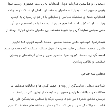
متحدین و مؤتلفین مبارزات دوران انتخابات به ریاست جمهوری رسید، تنها
رئیس جمهور است. و بازنده، حامیان و متحدان داخلی او اند که در مبارزات
انتخاباتی جبهه ی مشترک سیاسی و مبارزاتی را در هوای رسیدن به کرسی
وزارت با او تشکیل دادند. اما هیچ فردی از لیست آنها در نخستین دور رأی
دهی مجلس نمایندگان وارد کابینه نشدند. این حامیان داخلی عبارت بودند از :
عبدالرشید دوستم، حاجی محمد محقق، محمد قسیم فهیم، عبدالکریم
خلیلی، محمد اسماعیل خان، عبدرب الرسول سیاف، صبغت الله مجددی، سید
احمد گیلانی، محمد اکبری، سید منصور نادری و سایر فرماندهان و رهبران
تنظیمی و نظامی پیشین.
مجلس سه جناحی
شناخت مجلس نمایندگان از زاویه ی جهت گیری ها و تمایلات مختلف در
مخالفت و موافقت با رئیس جمهور و حکومت او اولین گام در پاسخ به
پرسش مذکور شمرده می شود. ولسی جرگه یا مجلس نمایندگان علی رغم
تشتت و پراگندگی های درونی که به گروه های و حلقه های مختلف تقسیم