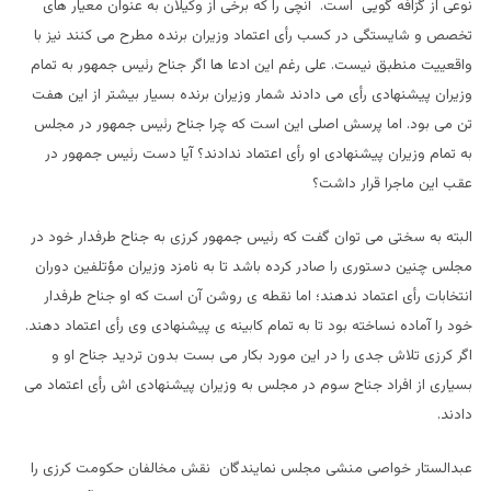
نوعی از گزافه گویی است. آنچی را که برخی از وکیلان به عنوان معیار های
تخصص و شایستگی در کسب رأی اعتماد وزیران برنده مطرح می کنند نیز با
واقعییت منطبق نیست. علی رغم این ادعا ها اگر جناح رئیس جمهور به تمام
وزیران پیشنهادی رأی می دادند شمار وزیران برنده بسیار بیشتر از این هفت
تن می بود. اما پرسش اصلی این است که چرا جناح رئیس جمهور در مجلس
به تمام وزیران پیشنهادی او رأی اعتماد ندادند؟ آیا دست رئیس جمهور در
عقب این ماجرا قرار داشت؟
البته به سختی می توان گفت که رئیس جمهور کرزی به جناح طرفدار خود در
مجلس چنین دستوری را صادر کرده باشد تا به نامزد وزیران مؤتلفین دوران
انتخابات رأی اعتماد ندهند؛ اما نقطه ی روشن آن است که او جناح طرفدار
خود را آماده نساخته بود تا به تمام کابینه ی پیشنهادی وی رأی اعتماد دهند.
اگر کرزی تلاش جدی را در این مورد بکار می بست بدون تردید جناح او و
بسیاری از افراد جناح سوم در مجلس به وزیران پیشنهادی اش رأی اعتماد می
دادند.
عبدالستار خواصی منشی مجلس نمایندگان نقش مخالفان حکومت کرزی را