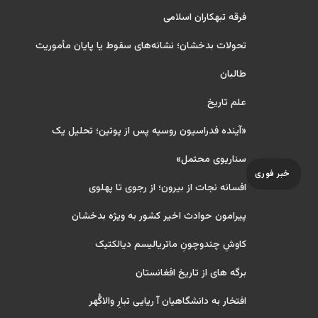
فرقه تبهکاران اسلامی
تحولات بدخشان؛ نشانه‌های سقوط یا پایان مأموریت
طالبان
علم تاریخ
«آینده فدراسیون روسیه پس از پوتین؛ تحلیل یک
سناریوی محتمل»
خبر فوری
افسانه نجات از بیرون؛ از رجوی تا پهلوی
پیرامون حوادث اخیر کشور به ویژه بدخشان
کاوشِ چندو‌چونِ ماتریالیسم دیالکتیک
برگه های از تاریخ افغانستان
افتخار به دانشگاهیان آ ریایی تبارِ والاگُهر