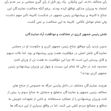
رأی مخالف دادند. این وکیلان یک روز قبل از رأی گیری مجلس بر سر عدم رأی
اعتماد به وزیران مذکور توافق کرده بودند. برغم آنکه مخالفت نمایندگان این
جناح با کابینه ی پیشنهادی رئیس جمهور در شکست کابینه تآثیر مهم داشت؛
ولی تمام عوامل ناکامی کابینه به این مخالفت بر نمی گشت.
نقش رئیس جمهور کرزی در مخالفت و موافقت آراء نمایندگان
بدون تردید رأی موافق جناح رئیس جمهور کزری و حکومت او در مجلس
نمایندگان عامل اصلی در مؤفقیت هفت وزیر پیشنهادی بود. اما نکات مبهم
و قابل پرسش این است که چرا این مؤفقیت به هفت تن از وزرای نامزد
محدود شد در حالی که تمام این بیست و چهار تن وزیران پیشنهادی رئیس
جمهور کرزی بودند؟
هرچند نمایندگان مختلف در داخل ولسی جرگه به خصوص از جناح های
مخالف رئیس جمهور و نمایندگان متعلق و متمایل به جناح سوم رد بیش از
ثلث وزیران پیشنهادی را از عملکرد مستقلانه و ناشی از تعهدات خویش به
منافع و مصالح مردم تلقی می کنند، اما در واقع بسیاری از این دیدگاه ها