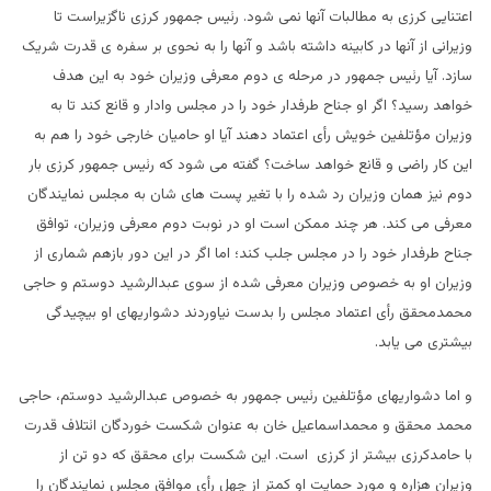
اعتنایی کرزی به مطالبات آنها نمی شود. رئیس جمهور کرزی ناگزیراست تا
وزیرانی از آنها در کابینه داشته باشد و آنها را به نحوی بر سفره ی قدرت شریک
سازد. آیا رئیس جمهور در مرحله ی دوم معرفی وزیران خود به این هدف
خواهد رسید؟ اگر او جناح طرفدار خود را در مجلس وادار و قانع کند تا به
وزیران مؤتلفین خویش رأی اعتماد دهند آیا او حامیان خارجی خود را هم به
این کار راضی و قانع خواهد ساخت؟ گفته می شود که رئیس جمهور کرزی بار
دوم نیز همان وزیران رد شده را با تغیر پست های شان به مجلس نمایندگان
معرفی می کند. هر چند ممکن است او در نوبت دوم معرفی وزیران، توافق
جناح طرفدار خود را در مجلس جلب کند؛ اما اگر در این دور بازهم شماری از
وزیران او به خصوص وزیران معرفی شده از سوی عبدالرشید دوستم و حاجی
محمدمحقق رأی اعتماد مجلس را بدست نیاوردند دشواریهای او بیچیدگی
بیشتری می یابد.
و اما دشواریهای مؤتلفین رئیس جمهور به خصوص عبدالرشید دوستم، حاجی
محمد محقق و محمداسماعیل خان به عنوان شکست خوردگان ائتلاف قدرت
با حامدکرزی بیشتر از کرزی است. این شکست برای محقق که دو تن از
وزیران هزاره و مورد حمایت او کمتر از چهل رأی موافق مجلس نمایندگان را