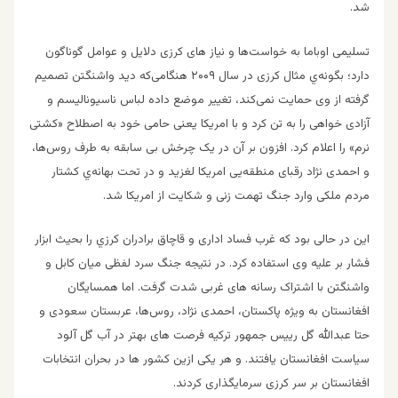
شد.
تسلیمی اوباما به خواست‌ها و نیاز های کرزی دلایل و عوامل گوناگون
دارد؛ بگونه‌ي مثال کرزی در سال ۲۰۰۹ هنگامی‌که دید واشنگتن تصمیم
گرفته از وی حمایت نمی‌کند، تغییر موضع داده لباس ناسیونالیسم و
آزادی خواهی را به تن كرد و با امریکا یعنی حامی خود به اصطلاح «کشتی
نرم» را اعلام كرد. افزون بر آن در یک چرخش بی سابقه به طرف روس‌ها،
و احمدی نژاد رقبای منطقه‌يی امریکا لغزید و در تحت بهانه‌ي کشتار
مردم ملکی وارد جنگ تهمت زنی و شکایت از امریکا شد.
این در حالی بود که غرب فساد اداری و قاچاق برادران كرزي را بحیث ابزار
فشار بر علیه وی استفاده كرد. در نتیجه جنگ سرد لفظی میان کابل و
واشنگتن با اشتراک رسانه های غربی شدت گرفت. اما همسایگان
افغانستان به ویژه پاکستان، احمدی نژاد، روس‌ها، عربستان سعودی و
حتا عبدالله گل رییس جمهور ترکیه فرصت های بهتر در آب گل آلود
سیاست افغانستان یافتند. و هر یکی ازین کشور ها در بحران انتخابات
افغانستان بر سر کرزی سرمایگذاری کردند.