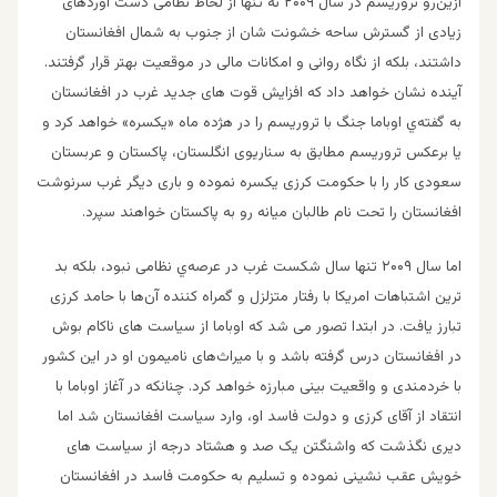
ازین‌رو تروریسم در سال ۲۰۰۹ نه تنها از لحاظ نظامی دست آوردهای
زیادی از گسترش ساحه خشونت شان از جنوب به شمال افغانستان
داشتند، بلکه از نگاه روانی و امکانات مالی در موقعیت بهتر قرار گرفتند.
آینده نشان خواهد داد که افزایش قوت های جدید غرب در افغانستان
به گفته‌ي اوباما جنگ با تروریسم را در هژده ماه «یکسره» خواهد کرد و
یا برعکس تروریسم مطابق به سناریوی انگلستان، پاکستان و عربستان
سعودی کار را با حکومت کرزی یکسره نموده و باری دیگر غرب سرنوشت
افغانستان را تحت نام طالبان میانه رو به پاکستان خواهند سپرد.
اما سال ۲۰۰۹ تنها سال شکست غرب در عرصه‌ي نظامی نبود، بلکه بد
ترین اشتباهات امریکا با رفتار متزلزل و گمراه کننده آن‌ها با حامد کرزی
تبارز یافت. در ابتدا تصور می شد که اوباما از سیاست های ناکام بوش
در افغانستان درس گرفته باشد و با میراث‌های نامیمون او در اين كشور
با خردمندی و واقعیت بینی مبارزه خواهد کرد. چنانكه در آغاز اوباما با
انتقاد از آقای کرزی و دولت فاسد او، وارد سیاست افغانستان شد اما
دیری نگذشت که واشنگتن یک صد و هشتاد درجه از سیاست های
خویش عقب نشینی نموده و تسلیم به حکومت فاسد در افغانستان