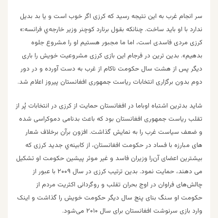
سر انجام غرب به این نتیجه رسید که کرزی اگر خوب است و یا بد بدیل
ندارد با او باید ساخت. چنانكه بقول برنارد کوچنر وزیر خارجه‌ي فرانسه:»
کرزی مردی فاسدی است، اما ما مجبور هستیم او را مشروع جلوه
بدهیم». بدین ترین در فرجام این بازی کرزی مشروعیت خویش را باری
دیگر پس از هشت سال حکومت ناکام از غرب به دست آورده و در دور
دوم بدون برگزاری انتخابات ریاست جمهوری افغانستان پیروز اعلام شد.
شاید بدترین اشتباه اوباما در افغانستان حمایت از کرزی در انتخابات پُر از
تقلب ریاست جمهوری افغانستان بود که باعث بدنامی دموکراسی شده
و ضعف سیاست غرب را به نمایش گذاشت. افزون برآن برخلاف شعار
های مبارزه با فساد در حکومت افغانستان، از کابینه‌ي جدید کرزی که
بیشترین اعضای آن‌را وزیران فاسد و غیر موثر پيشين حکومت او تشکیل
می دهند، حمایت نمود. بدین ترتیب کرزی در سال ۲۰۰۹ با عبور از
چالش‌های فراوان در اوج بحران تقلب و روگردانی اکثریت مردم از
حکومت او سنگ بنای پنج سال دیگر حکومت خویش را گذاشت و اینک
وارد بازی سرنوشت افغانستان برای سال ۲۰۱۰ می‌شود.