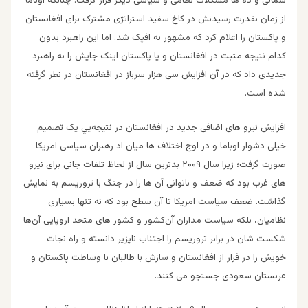
شمالی و ده ها مشکلات نظامی و سیاسی دیگر قرار گرفت. چنانكه اوباما
از زمان بقدرت رسیدنش در کاخ سفید استراتژی مشترک برای افغانستان
و پاکستان را اعلام كرد که مشهور به افپک شد. اما این راهبرد بدون
کدام نتیجه مثبت در افغانستان و یا پاکستان اینک جایش را به راهبرد
جدیدی داد که در آن افزایش سی هزار سرباز در افغانستان در نظر گرفته
شده است.
افزایش نیرو های اضافی جدید در افغانستان در نتیجه‌يي یک تصمیم
خیلی دشوار اوباما و در اوج اختلاف ها میان اد رهبران سیاسی امریکا
صورت گرفت؛ زیرا سال ۲۰۰۹ بدترین سال از لحاظ تلفات جانی برای نیرو
های غرب بود که ضعف و ناتوانی آن ها را در جنگ با تروریسم به نمایش
گذاشت. ضعف سیاست امریکا تا آن سطح بود که نه تنها بسیاری
نظامیان، بلکه سیاست مداران آن‌كشور و کشور های متحد اروپایی آن‌ها
شکست شان در برابر تروریسم را اجتناب ناپزیر دانسته و راه نجات
خویش را در فرار از افغانستان و سازش با طالبان با وساطت پاکستان و
عربستان سعودی جستجو می كنند.