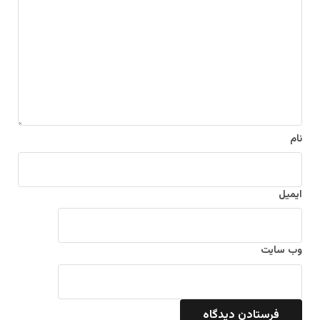
د
گ
ا
ه
*
نام
ایمیل
وب‌ سایت