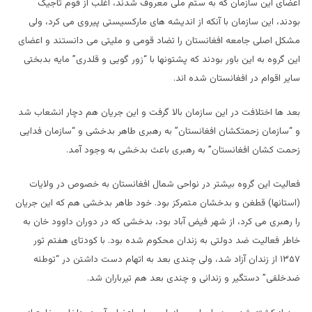
اعضای این سازمان که به ستم ملی معروف شدند، اغلب از قوم تاجیک
بودند، این سازمان با آنکه از اندیشه های مارکسیستی پیروی می کرد، ولی
مشکل اصلی جامعه افغانستان را تضاد قومی و ملیتی می دانستند و اعضای
این گروه به این باور بودند که پشتونها با “زور گویی و قلدری” مایه بدبختی
سایر اقوام در افغانستان شده اند.
بعد ها اختلافت در این سازمان بالا گرفت و این جریان هم دچار انشعاب شد
و “سازمان زحمتکشان افغانستان” به رهبری طاهر بدخشی و “سازمان فدایی
زحمت کشان افغانستان” به رهبری باعث بدخشی به وجود آمد.
فعالیت این گروه بیشتر در نواحی شمال افغانستان به خصوص در ولایات
(استانها) قطغن و بدخشان متمرکز بود. خود طاهر بدخشی هم که این جریان
را رهبری می کرد، از شهر فیض آباد بود، بدخشی که در دوران داوود خان به
خاطر فعالیت ضد دولتی به زندان محکوم شده بود. با کودتای هفتم ثور
۱۳۵۷ از زندان آزاد شد، ولی چندی بعد به اتهام دست داشتن در “توطئه
ضدخلقی” دستگیر و زندانی و چندی بعد هم تیرباران شد.