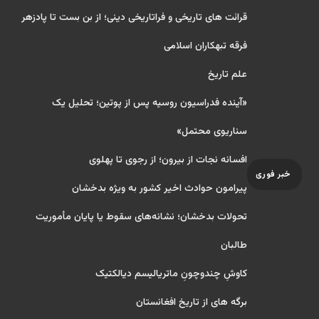
قرائت های تاریخی و فراتاریخی دینی؛ از بن بست تا پادزهر
فرقه تبهکاران اسلامی
علم تاریخ
«آینده فدراسیون روسیه پس از پوتین؛ تحلیل یک
سناریوی محتمل»
افسانه نجات از بیرون؛ از رجوی تا پهلوی
خبر فوری
پیرامون حوادث اخیر کشور به ویژه بدخشان
تحولات بدخشان؛ نشانه‌های سقوط یا پایان مأموریت
طالبان
کاوشِ چندو‌چونِ ماتریالیسم دیالکتیک
برگه های از تاریخ افغانستان