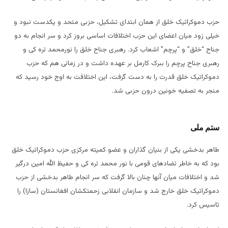
حزب دموکراتیک خلق از همان ابتدای تشکیل، حزبی متحد و یکدست نبود و
خیلی زود میان اعضای این حزب اختلافات اساسی بروز کرد و سر انجام به دو
جناح “خلق” و “پرچم” اشعاب کرد. رهبری جناح خلق را نورمحمد تره کی و
رهبری جناح پرچم را ببرک کارمل بر عهده داشت و در زمانی هم که حزب
دموکراتیک خلق قدرت را به دست گرفت، این اختلافت به اوج خود رسید که
منجر به تصفیه خونین درون حزبی شد.
ستم ملی
طاهر بدخشی یکی از بنیان گذاران و عضو کمیته مرکزی حزب دموکراتیک خلق
بود که به خاطر تضادهای قومی با نور محمد تره کی و حفیظ الله امین درگیر
شد و اختلافات میان آنها چنان بالا گرفت که سر انجام طاهر بدخشی از حزب
دموکراتیک خلق خارج شد و سازمان انقلابی زحمتکشان افغانستان (سازا) را
تاسیس کرد.