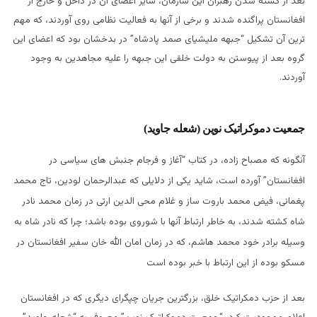
بعد از کشته شدن رهبران این سازمان، سایر اعضای آن در داخل و خارج از
افغانستان پراگنده شدند و برخی از آنها به فعالیت نظامی روی آوردند، که مهم
ترین آن تشکیل “جبهه ملیشیای صمد پادشاه” در بدخشان بود که اعضای این
گروه بعد از پیوستن به دولت خلقی این جبهه را علیه مجاهدین به وجود
آوردند.
جمعیت دموکراتیک نوین (شعله جاوید)
آنگونه که مصباح زاده، در کتاب “آغاز و فرجام جنبش های سیاسی در
افغانستان” آورده است، شاید یکی از دلایلی که عبدالرحمان لودین، تاج محمد
پغمانی، فیض محمد باروت ساز و غلام محی الدین ارتی در زمان محمد نادر
شاه کشته شدند، به خاطر ارتباط آنها با شوروی بوده باشد؛ چرا که نادر شاه به
وسیله برادر خود محمد هاشم، که در زمان امان الله خان سفیر افغانستان در
مسکو بوده از این ارتباط با خبر بوده است
بعد از حزب دمکراتیک خلق، بزرگترین جریان چپگرای دیگری که در افغانستان