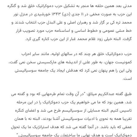
مدتی بعد همین حلقه ها منجر به تشکیل حزب دموکراتیک خلق شد و گنگره
این حزب به صورت مخفی در ۱۱ جدی (دی) ۱۳۴۳ خورشیدی در منزل نور
محمد تره کی بر گزار شد و رهبران اصلی و علی البدل حزب انتخاب شدند و
خط مشی عمومی و خطوط اساسی و اساسنامه حزب مورد تصویب قرار
گرفت. البته خیلی زود غلام محمد غبار از این حزب کناره گیری کرد.
حزب دموکراتیک خلق هر چند که در سالهای اولیه، مانند سایر احزاب
کمونیست جهان، به طور علنی از اندیشه های مارکسیستی سخن نمی گفت،
ولی این را هم پنهان نمی کرد که هدفش ایجاد یک جامعه سوسیالیستی
است.
طبق گفته عبدالکریم میثاق: “در آن وقت تمام طرحهایی که بود و گفته می
شد، همین بود که ما می خواهیم یک حزب دموکراتیک را در این مرحله
تاسیس کنیم. البته مسایلی از سوسیالیسم طرح می شد و اعضای کنگره
تقریبا همه به نحوی با ادبیات سوسیالیستی آشنا بودند، البته نه با همان
عمقی که باید باشد. در آنجا گفته می شد که هدف استراتژیک ما یک تحول
دموکراتیک است و هدف نهایی ما ساختمان یک جامعه سوسیالیستی.”