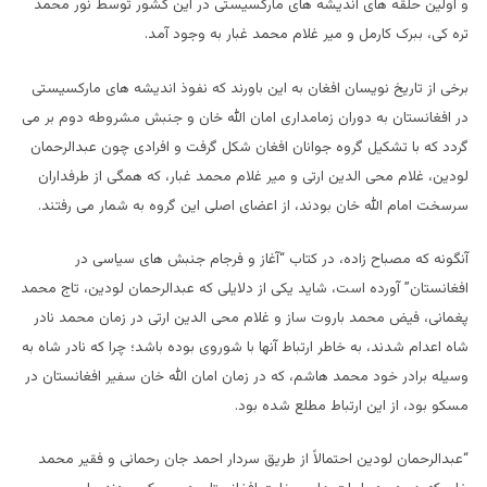
و اولین حلقه های اندیشه های مارکسیستی در این کشور توسط نور محمد
تره کی، ببرک کارمل و میر غلام محمد غبار به وجود آمد.
برخی از تاریخ نویسان افغان به این باورند که نفوذ اندیشه های مارکسیستی
در افغانستان به دوران زمامداری امان الله خان و جنبش مشروطه دوم بر می
گردد که با تشکیل گروه جوانان افغان شکل گرفت و افرادی چون عبدالرحمان
لودین، غلام محی الدین ارتی و میر غلام محمد غبار، که همگی از طرفداران
سرسخت امام الله خان بودند، از اعضای اصلی این گروه به شمار می رفتند.
آنگونه که مصباح زاده، در کتاب “آغاز و فرجام جنبش های سیاسی در
افغانستان” آورده است، شاید یکی از دلایلی که عبدالرحمان لودین، تاج محمد
پغمانی، فیض محمد باروت ساز و غلام محی الدین ارتی در زمان محمد نادر
شاه اعدام شدند، به خاطر ارتباط آنها با شوروی بوده باشد؛ چرا که نادر شاه به
وسیله برادر خود محمد هاشم، که در زمان امان الله خان سفیر افغانستان در
مسکو بود، از این ارتباط مطلع شده بود.
“عبدالرحمان لودین احتمالاً از طریق سردار احمد جان رحمانی و فقیر محمد