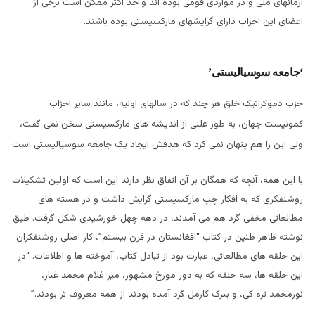
آرمانهای ملی و در مواردی قومی بوده اند و حد اکثر ممکن است برخی از
اعضای این احزاب دارای گرایشهای مارکسیستی بوده باشند.
‘جامعه سوسیالیستی’
حزب دموکراتیک خلق هر چند که در سالهای اولیه، مانند سایر احزاب
کمونیست جهان، به طور علنی از اندیشه های مارکسیستی سخن نمی گفت،
ولی این را هم پنهان نمی کرد که هدفش ایجاد یک جامعه سوسیالیستی است
با این همه، آنچه که همگان بر آن اتفاق نظر دارند این است که اولین تشکیلات
روشنفکری که به افکار چپ مارکسیستی گرایش داشت و در هسته های
مطالعاتی مخفی گرد هم می آمدند، در دهه چهل خورشیدی شکل گرفت. طبق
نوشته ظاهر طنین در کتاب “افغانستان در قرن بیستم”، کار اصلی روشنفکران
این حلقه های مطالعاتی، عبارت بود از تبادل کتاب، آموخته ها و اطلاعات. “در
این حلقه ها، سه حلقه که به دور مورخ مشهور، میر غلام محمد غبار،
نورمحمد تره کی، و ببرک کارمل گرد آمده بودند از همه معروف تر بودند.”