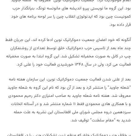
اعلام موجودیت کرد، “جمعیت دموکراتیک نوین” معروف به “شعله جاوید”
بود. این گروه ما ئویستی پیرو اندیشه های مائوتسه تونگ، بنیانگذار حزب
کمونیست چین بود که ایدئولوژی انقلاب چین را سر لوحه برنامه های خود
قرار داده بود.
آنگونه که خود اعضای جمعیت دموکراتیک نوین ادعا کرده اند، این جریان فقط
چند ماه بعد از تاسیس حزب دموکراتیک خلق توسط تعدادی از روشنفکران
چپ در کابل به صورت مخفیانه تشکیل شد. این گروه ابتدا به صورت مخفیانه
فعالیت می کرد، ولی در سال ۱۳۴۸ خورشیدی فعالیت خود را علنی کرد.
بعد از علنی شدن فعالیت جمعیت دموکراتیک نوین، این سازمان هفته نامه
“شعله جاوید” را منتشر کرد و بعد از آن بود که نام این گروه به شعله جاوید
معروف شد. هفته نامه شعله جاوید به صاحب امتیازی دکتر رحیم محمودی
و با همکاری هادی محمودی فقط ۱۱ شماره منتشر شد و در آستانه اتخابات
سیزدهمین دروه مجلس شورای ملی افغانستان این نشریه به علت حمله
شدید به “مقام سلطنت” توقیف شد.
بر خلاف حزب دموکراتیک خلق که منظم ترین تشکیلات حزبی را در افغانستان