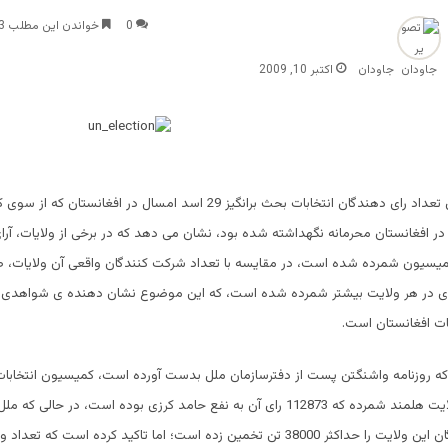
0
خواندن این مطلب 3 دقیقه زمان میبرد
جاودان
اکتبر 10, 2009
اطلاعاتی در باره ی تعداد رای دهندگان انتخابات بحث برانگیز 29 اسد امسال در افغا
در افغانستان محرمانه نگهداشته شده بود، نشان می دهد که در برخی از ولایات، آر
یسیون شمرده شده است، در مقایسه با تعداد شرکت کنندگان واقعی آن ولایات، صد
ر رای در هر ولایت بیشتر شمرده شده است، که این موضوع نشان دهنده ی شواهدی ب
ات افغانستان است.
که روزنامه واشنگتن پست از دفترسازمان ملل بدست آورده است، کمیسیون انتخابات
134804 رای از ولایت هلمند شمرده که 112873 رای آن به نفع حامد کرزی بوده است، در حا
واقعی رای دهندگان این ولایت را حداکثر 38000 تن تخمین زده است؛ اما تاکید کرده است