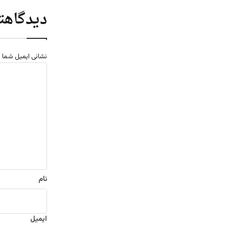
دیدگاهتا
نشانی ایمیل شما 
د
ی
د
گ
ا
ه
*
نام
ایمیل