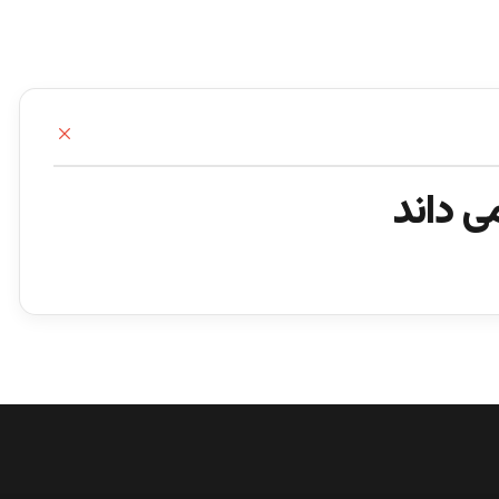
ب
س
ت
ی داند
ن