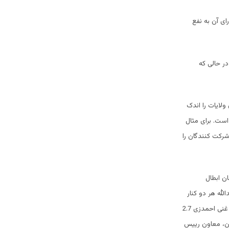
ثال در ولایت پکتیکا کمیسیون انتخابات 212405 رای را بااعتبار اعلام کرده و گفته است 193541 رای آن به نفع
شده است، در حالی که
ولایات را اندک
است. برای مثال
 کمیسیون تعداد شرکت کنندگان را
ن ابطال
لله هر دو کنار
رفته و دولت انتقالی ای به رهبری اشرف غنی احمدزی ایجاد شود. برطبق نتایج ابتدایی انتخابات، اشرف غنی احمدزی 2.7
دن، معاون رییس