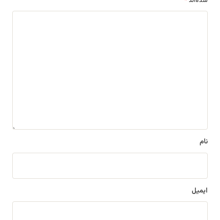
شده‌اند
*
د
ی
د
گ
ا
ه
*
نام
ایمیل