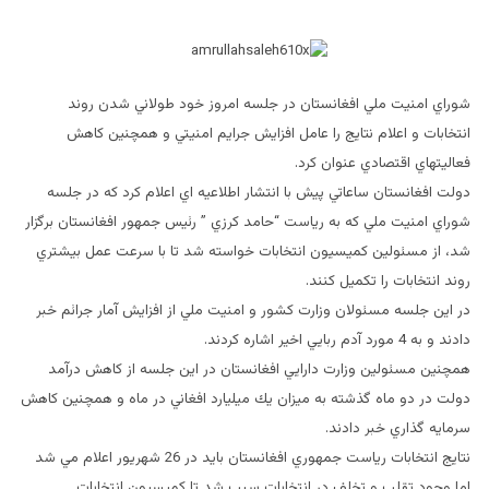
شوراي امنيت ملي افغانستان در جلسه امروز خود طولاني شدن روند
انتخابات و اعلام نتايج را عامل افزايش جرايم امنيتي و همچنين كاهش
فعاليتهاي اقتصادي عنوان كرد.
دولت افغانستان ساعاتي پيش با انتشار اطلاعيه ا‌‌‌ي اعلام كرد كه در جلسه
شوراي امنيت ملي كه به رياست “حامد كرزي ” رئيس جمهور افغانستان برگزار
شد، از مسئولين كميسيون انتخابات خواسته شد تا با سرعت عمل بيشتري
روند انتخابات را تكميل كنند.
در اين جلسه مسئولان وزارت كشور و امنيت ملي از افزايش آمار جرائم خبر
دادند و به 4 مورد آدم ربايي اخير اشاره كردند.
همچنين مسئولين وزارت دارايي افغانستان در اين جلسه از كاهش درآمد
دولت در دو ماه گذشته به ميزان يك ميليارد افغاني در ماه و همچنين كاهش
سرمايه گذاري خبر دادند.
نتايج انتخابات رياست جمهوري افغانستان بايد در 26 شهريور اعلام مي شد
اما وجود تقلب و تخلف در انتخابات سبب شد تا كميسيون انتخابات