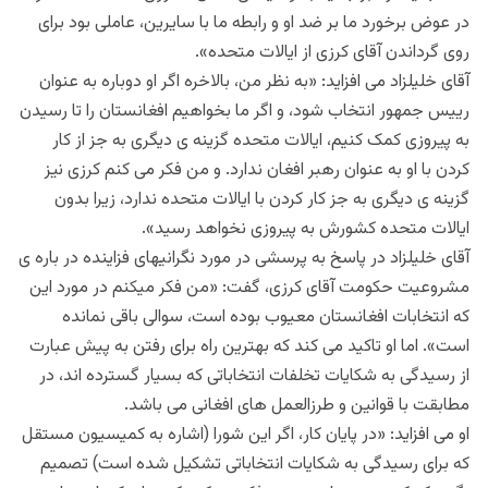
در عوض برخورد ما بر ضد او و رابطه ما با سایرین، عاملی بود برای
روی گرداندن آقای کرزی از ایالات متحده».
آقای خلیلزاد می افزاید: «به نظر من، بالاخره اگر او دوباره به عنوان
ريیس جمهور انتخاب شود، و اگر ما بخواهیم افغانستان را تا رسیدن
به پیروزی کمک کنیم، ایالات متحده گزینه ی دیگری به جز از کار
کردن با او به عنوان رهبر افغان ندارد. و من فکر می کنم کرزی نیز
گزینه ی دیگری به جز کار کردن با ایالات متحده ندارد، زیرا بدون
ایالات متحده کشورش به پیروزی نخواهد رسید».
آقای خلیلزاد در پاسخ به پرسشی در مورد نگرانیهای فزاینده در باره ی
مشروعیت حکومت آقای کرزی، گفت: «من فکر میکنم در مورد این
که انتخابات افغانستان معیوب بوده است، سوالی باقی نمانده
است». اما او تاکید می کند که بهترین راه برای رفتن به پیش عبارت
از رسیدگی به شکایات تخلفات انتخاباتی که بسیار گسترده اند، در
مطابقت با قوانین و طرزالعمل های افغانی می باشد.
او می افزاید: «در پایان کار، اگر این شورا (اشاره به کمیسیون مستقل
که برای رسیدگی به شکایات انتخاباتی تشکیل شده است) تصمیم