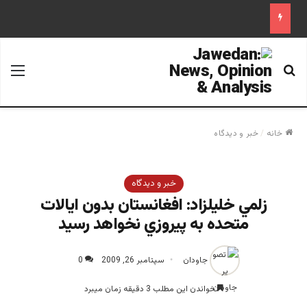
جستجو برای
منو
خانه
/
خبر و دیدگاه
خبر و دیدگاه
زلمي خليلزاد: افغانستان بدون ايالات
متحده به پيروزي نخواهد رسيد
جاودان
سپتامبر 26, 2009
0
خواندن این مطلب 3 دقیقه زمان میبرد