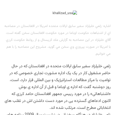
اشاره: زلمي خليلزاد سفير سابق ايالات متحده امريكا در افغانستان در مصاحبه
اي از اشتباهات حكومت اوباما در مورد حكومت افغانستان سخن گفته است.
آقاي خليلزاد در اين مصاحبه به گزارش مك كريستال و از روابط حكومت كرزي
با امريكا در صورت پيروزي وي سخن مي گويد. مشروح اين مصاحبه را با هم
مي خوانيم.
زلمی خلیلزاد سفیر سابق ایالات متحده در افغانستان که در حال
حاضر مشغول کار در یک یک اداره مشورت تجاری خصوصی که در
توامیت با مرکز مطالعات استراتیژیک و بین المللی قرار دارد، است،
روز دوشنبه گفت که اداره ی اوباما و قبل از آن اداره ی بوش
«اشتباهاتی» را در مورد ريیس جمهور افغانستان حامد کرزی که
اکنون ادعاهای گسترده یی در مورد دست داشتن اش در تقلب های
انتخاباتی مطرح است، مرتکب شده اند.
زلمی خلیلزاد در هنگام سخنرانی در نشست سال 2009 برنامه های