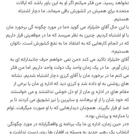
نخواهد رسید. من فکر میکنم اگر او به این باور باشد که ایالات
متحده برای همیش در کشورش باقی میماند، ما دچار اشتباه
هستیم.
با این حال آقای خلیلزاد می گوید «ما در مورد چگونه گی برخورد مان
با او اشتباه کردیم. چنین به نظر میرسد که ما در موقعیتی قرار داریم
که در انجام کارهایی که به اعتقاد ما به نفع کشورش است، ناتوان
هستیم».
آقای خلیلزاد تاکید می کند «من نمی خواهم حرف جانبدارانه ای به
زبان آورم. ما در یک زمان واحد یک دولت واحد داریم. اما من فکر
می کنم ما در برخورد مان با آقای کرزی دچار اشتباه شدیم. نشانه
های روشنی به او داده شد و کرزی دید که اداره ی مان یا برخی از
مقام هاي در اداره ی مان از او دل خوشی نداشتند و می خواستند
که خود شان را از او برهانند و سایرین را نیز تشویق می کردند تا بر
ضد او قرار بگیرند. همچنان دیدارهایی که با او صورت میگرفت، توام
با منازعه و پرتنش بود».
«در حین زمان، اداره ی ما یک برنامه ی واقعگرایانه در مورد چگونگی
انتخاب یک رهبر جدید به وسیله ی افغان ها روی دست نداشت و