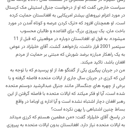
سیاست خارجی گفت که او از درخواست جنرال استینلی مک کرستال
در مورد اعزام نیروهای بیشتر امریکایی به افغانستان حمایت کرده
است. او همچنان افزود که «ترک کردن عرصه و کوتاه آمدن در مورد
باخت مان، یک پیروزی بزرگ برای القاعده و طالبان محسوب
میشود». به قول او، افغانستان دوباره در موقعیتی که قبل از 11
سپتمبر 2001 قرار داشت، بازخواهد گشت. آقای خلیلزاد در عوض
به یک راهکار مبارزه برضد شورش که مبتنی بر حمایت از مردم
افغان باشد، تاکید میکند.
من در جریان پیگیری یکی از گفتگو ها، از او پرسیدم که با توجه به
این که کرزی در جریان سال جاری از ایالات متحده فاصله گرفته و با
برخی از چهره های جنگسالار مانند جنرال عبدالرشید دوستم متحده
شده است، آیا او فکر میکند که ایالات متحده با فاصله گرفتن از این
رهبر افغان دچار اشتباه نشده است و آیا اداره ی اوباما در واقع
بساط چنین اشتباهی را پهن نکرده است؟
در پاسخ، آقای خلیلزاد گفت: «من مطمین هستم که کرزی میداند
به ایالات متحده نیاز دارد. افغانستان بدون ایالات متحده به پیروزی