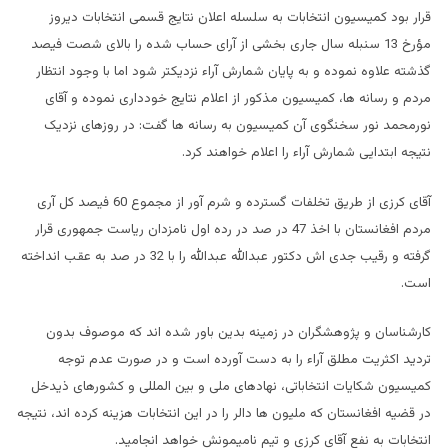
قرار بود کمیسیون انتخابات به سلسله اعلان نتایج قسمی انتخابات دیروز
مؤرخ 13 سنبله سال جاری بخشی از آرای حساب شده را بالای شصت فیصد
گذشته علاوه نموده و به پایان شمارش آراء نزدیکتر شود اما با وجود انتظار
مردم و رسانه ها، کمیسیون مذکور از اعلام نتایج خودداری نموده و آقای
نورمحمد نور سخنگوی آن کمیسیون به رسانه ها گفت: در روزهای نزدیک
نتیجه ابتدایی شمارش آراء را اعلام خواهند کرد.
آقای کرزی از طریق تخلفات گسترده و شرم آور از مجموع 60 فیصد کل آری
مردم افغانستان با اخذ 47 در صد در رده اول نامزدان ریاست جمهوری قرار
گرفته و رقیب جدی اش دکتور عبدالله عبدالله را با 32 در صد به عقب انداخته
است.
کارشناسان و پژوهشگران در زمینه بدین باور شده اند که موصوف بدون
تردید اکثریت مطلق آراء را به دست آورده است و در صورت عدم توجه
کمیسیون شکایات انتخاباتی، نهادهای ملی و بین المللی و کشورهای ذیدخل
در قضیه افغانستان که ملیون ها دالر را در این انتخابات هزینه کرده اند، نتیجه
انتخابات به نفع آقای کرزی و تیم نامیمونش خواهد انجامید.