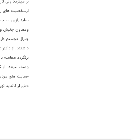
بر میگردد ولی تا
ازشخصیت های روح
نماید ,ازین سبب
ومعاون جنبش وری
جنرال دوستم طی 
داشتند, از داکتر
برنگردد معامله 
وصف تبیعد ,از ک
حمایت های مردمی
دفاع از کاندیداتو