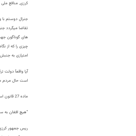
کرزی, منافع ملی 
جنرال دوستم با و
تقاضا میگردد جنرا
های گوناگون جهت
چیزی را که از نگ
امتیازی به جنبش 
آیا واقعآ دولت ت
است حال مردم می
ماده 27 قانون اساسی کشور بیان مینماید که:
“هیچ افغان به سل
ریس جمهور کرزی ب