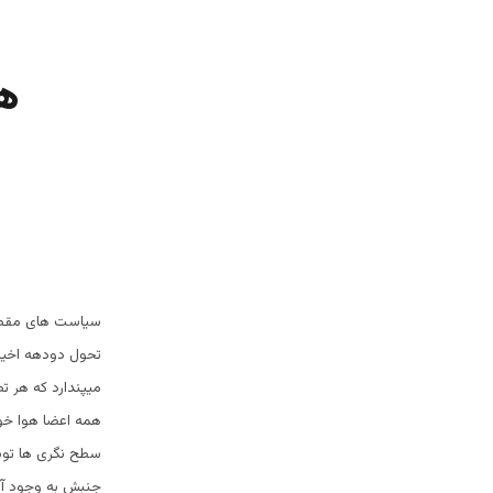
ه
سیاست های مقطعی 
تحول دودهه اخیر 
میپندارد که هر ت
همه اعضا هوا خوا
سطح نگری ها توسط
جنبش به وجود آو