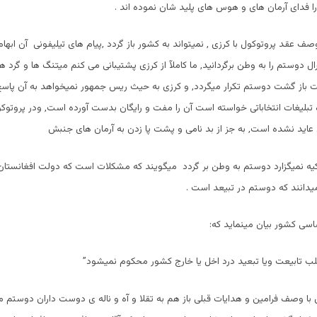
را فدای آرمان های و هوس های پلید شان نموده اند .
صف عقد پروتوکول با کرزی , نمیتواند به کشور باز گردد ,پیام های تیلیفونی آن ابها
ل دوستم را به وطن برگردانید, ما کاملآ از کرزی پشتیبانی می کنم میتنگ ها و گرد ه
 باز گشت دوستم تکرار میگردد, و کرزی به حیث ریس جمهور نمیخواهد به آن پاس
اه تبلیغات انتخاباتی خواسته است آن را مفت و رایگان بدست آورده است, ودر پروتو
عاید نشده است, به جز از بد نامی و پشت پا زدن به آرمان های جنبش
رکیه نمیگزارد دوستم به وطن بر گردد میگویند که مشکلات است که دولت افغانستان 
دانند که دوستم در تبیعد است .
ب تابیعت ویا تبعید درد اخل یا خارج کشور محکوم نمیشود”
ا وصف فرامین و هدایات قبلی باز هم به تقلا و آه و ناله ی دوست داران دوستم م