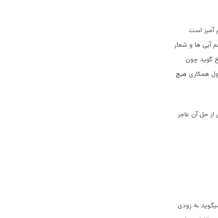
م آمیز است
م آیی ها و شعار
خ گوید چون
کول همکاری هیچ
از حل آن عاجر
یگوید به زودی