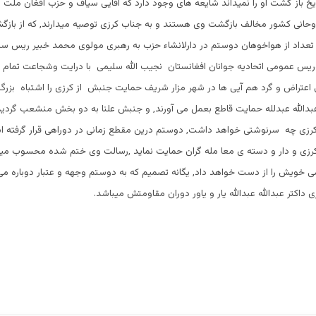
ریخ باز گشت او را نمیداند شایعه های وجود دارد که آقایی سیاف و حزب افغان ملت 
انی کشور مخالف بازگشت وی هستند و به جناب کرزی توصیه میدارند, که از باز
 تعداد از هواخوهان دوستم در دارلانشاء حزب به رهبری مولوی محمد خبیر ریس
س عمومی اتحادیه جوانان افغانستان نجیب الله سلیمی با درایت وشجاعت تمام با
اعتراض و گرد هم آیی ها در شهر مزار شریف حمایت جنبش از کرزی را اشتباه بزرگ
 عبدالله عبدلله حمایت قاطع بعمل می آورند, و جنبش علنا به دو بخش منشعب گردی
باکرزی چه سرنوشتی خواهد داشت, دوستم درین مقطع زمانی در دوراهی قرار گرفته 
رزی و دار و دسته ی معا مله گران حمایت نماید ,رسالت وی ختم شده محسوب میگ
 خویش را از دست خواهد داد, یگانه تصمیم که به دوستم وجهه و عتبار دوباره م
ری داکتر عبدالله عبدالله یار و یاور دوران مقاومتش میباشد.