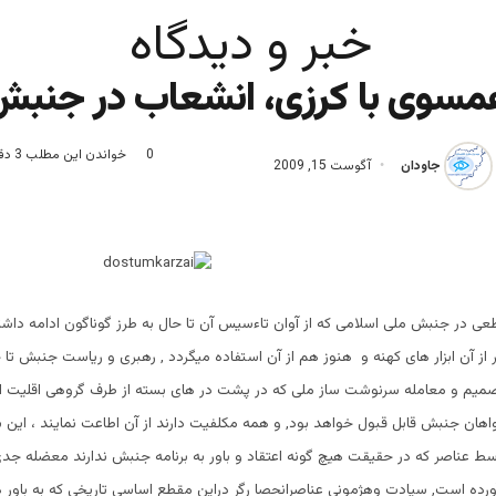
خبر و دیدگاه
مسوی با کرزی، انشعاب در جنبش
0
خواندن این مطلب 3 دقیقه زمان میبرد
جاودان
آگوست 15, 2009
در جنبش ملی اسلامی که از آوان تاءسیس آن تا حال به طرز گوناگون ادامه داشته,
از آن ابزار های کهنه و هنوز هم از آن استفاده میگردد , رهبری و ریاست جنبش تا ح
صمیم و معامله سرنوشت ساز ملی که در پشت در های بسته از طرف گروهی اقلیت اتخ
هان جنبش قابل قبول خواهد بود, و همه مکلفیت دارند از آن اطاعت نمایند ، این 
 عناصر که در حقیقت هیچ گونه اعتقاد و باور به برنامه جنبش ندارند معضله جدی 
رده است, سیادت وهژمونی عناصرانحصا رگر دراین مقطع اساسی تاریخی که به باور