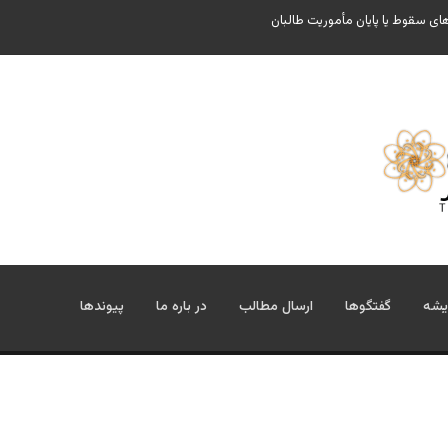
ای سقوط یا پایان مأموریت طالبان
یشه
گفتگوها
ارسال مطالب
در باره ما
پیوندها