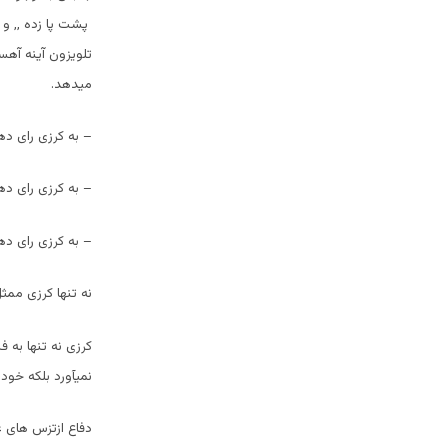
پشت پا زده ,, و
تلویزون آینه آهس
میدهد.
– به کرزی رای ده
– به کرزی رای دهی
– به کرزی رای دهی
نه تنها کرزی ممث
کرزی نه تنها به ف
نمیآورد بلکه خود 
دفاع ازتزس های 