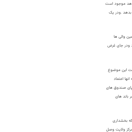
یدهد موجود است
بدهد .ودر یک
ین والی ها
د ودر جای غرض
است این موضوع
نها اعتماد
 پای صندوق های
 باند های
ا فریب میدهد که بخشداری
رکز ولایت وصل