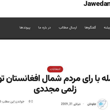
یشه
گفتگوها
ارسال مطالب
در باره ما
پیوندها
انتخابات
ه با رای مردم شمال افغانستان 
زلمی مجددی
0
خواندن این مطلب 6 دقیقه زمان میبرد
جاودان
جولای 31, 2009