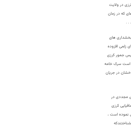
رزی در ولایت
ی که در زمان
 .
 بخشداری های
به ذخایر اقای زلمی افزوده
ئیس جمور کرزی
ه است سرک خامه
دخشان در جریان
ای مجددی در
فیایی کرزی
ی نموده است ،
یشناختندکه