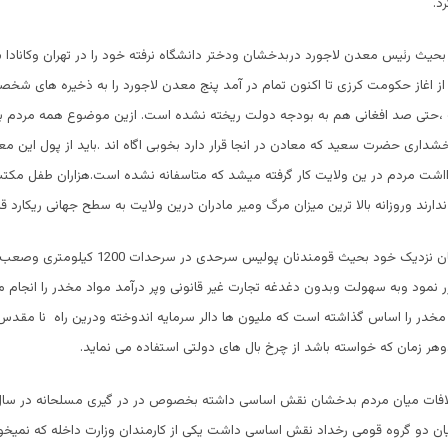
د.
ا بحیث رئیس معدن لاجورد دربدخشان ودختر دانشگاه نرفته خود را در تهران وکانادا
از اغاز حکومت کرزی تا اکنون تمام در آمد پنج معدن لاجورد را به ذخیره های شخ
،حتی صد افغانی هم به بودجه دولت ریخته نشده است. ازین موضوع همه مردم 
ری حضرت سعید که معادن در انجا قرار دارد بخوبی اگاه اند .باید از پول این م
ااشت مردم در ین ولایت کار گرفته میشد که متاسفانه نشده است.هزاران طفل مکتب
رند وروزانه بالا ترین میزان مرگ ومیر مادران درین ولایت به سطح جهانی ریکارد ق
وی اقارب ودوستان نزدیک خود بحیث قومندنان پولیس سرحد
ر نمود وبه سهولت وبدون دغدغه تجارت غیر قانونی وپر درآمد مواد مخدر را انجام
مخدر را اساس گذاشته است که ملیون ها دالر سرمایه اندوخته ودرین راه نا مقدس ر
د.وهر زمان که خواسته باشد از چرخ بال های دولتی استفاده می نماید.
ن دو گروه قومی رخداد نقش اساسی داشت یکی از کارمندان وزارت داخله که نمیخو