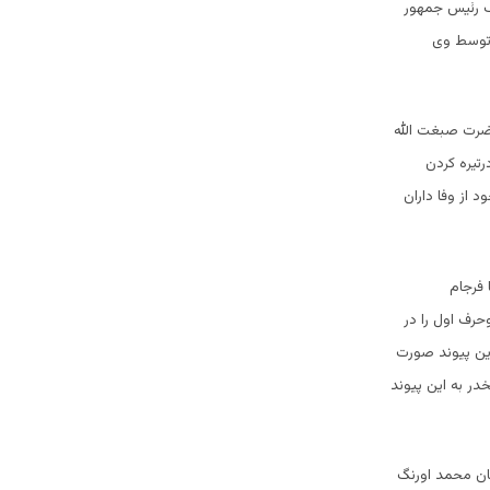
 دهم امنیت از طرف رئیس جمهور
توسط وی
حضرت صبغت الله
تیره کردن
 از وفا داران
 فرجام
حرف اول را در
این پیوند صورت
در به این پیوند
طان محمد اورنگ