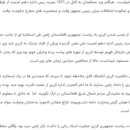
به مخالفت وی برخواست ، هنگام ورد مجاهدان به کابل در 1371 بحیث ریس اداره
 و شالوده اختلافات میان رئیس جمهور وقت و شخصیت های مطرح حکومت وقت 
د از نصب شدن کرزی به ریاست جمهوری افغانستان زلمی طی استخاره ای از جانب 
ث رئیس اداره دهم امنیت ملی مقرر گردیده ویکی از افراد نزدیک به کرزی شد وی در
تن مارشال فهیم توسط کرزی از مهره های پشت پرده وخیلی مهم بود.وی که زمان خود
مسعود میدانست حالا از مخالفین بنیادین ارمان های وی است.
 حاکمیت کرزی انکشاف قابل ملاحظه نمود تا سرحد که مجددی ها در یک استخاره نا
 را داماد زلمی بسازند تا ما دام العمردر اداره کرزی از نعمت قدرت بهره مند بوده و
یژه به نمایندگی مردم شمال شرق افغانستان در ارگ بگویند. اما به دلایل نا معلوم 
با همان گرمی وحرارت دامه دارد.وپیوند تاراج معادن لاجورد بدخشان وتجارت مواد مخ
 است.
بات ریاست جمهوری کرزی حمایت استاد ربانی را داشت بازار زلمی سرد بود وآقای سل