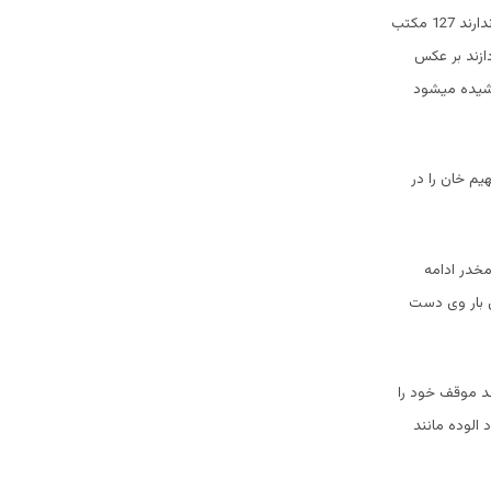
نیست مردم روزها را پیاده طی می نمایند تا به مرکز برسند مردم خدمات اولیه بهداشتی دست رسی ندارند 127 مکتب
ردازند بر عکس
کشیده میشود
م خان را در
مخدر ادامه
ن بار وی دست
ند موقف خود را
 الوده مانند