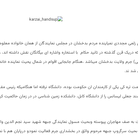
 زلمی مجددی نمیاینده مردم بدخشان در مجلس نمایندگان از همان خانواده معلوم 
 دریک قرن گذشته در تائید حکام با استخاره واشاره ای بیگانگان نقش داشته اند،
) جرم ولایت بدخشان میباشد ،هنگام جابجایی اقوام در شمال یحیث نماینده خان
شد ند.
ت تره کی یکی از کارمندان ان حکومت بوده، دانشگاه نرفته اما هنگامیکه رئیس مقت
ند جعلی لیسانس را از دانشگاه کابل، دانشکده زمین شناسی در در زمان حاکمیت ک
به صف مهاجران پیوسته وبحیث مسول نمایندگی جبهه شهید سید نجم الدین واث
بحیث سرگروپ جبهه مرحوم واثق در بخشداری جرم فعالیت نمودو درپایان هم با ن