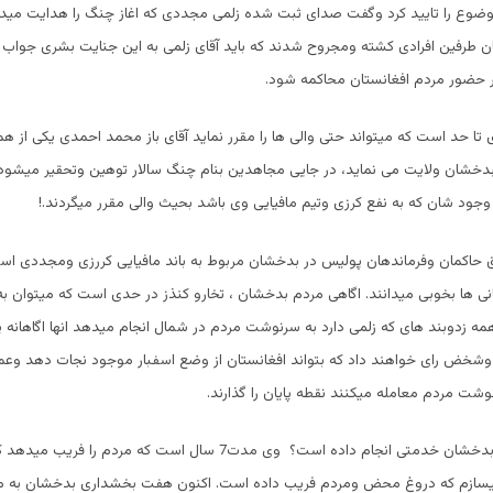
وضوع را تایید کرد وگفت صدای ثبت شده زلمی مجددی که اغاز چنگ را هدایت م
ن طرفین افرادی کشته ومجروح شدند که باید آقای زلمی به این جنایت بشری جواب 
ر حضور مردم افغانستان محاکمه شود.
ی تا حد است که میتواند حتی والی ها را مقرر نماید آقای باز محمد احمدی یکی از هم
بدخشان ولایت می نماید، در جایی مجاهدین بنام چنگ سالار توهین وتحقیر میشو
وجود شان که به نفع کرزی وتیم مافیایی وی باشد بحیث والی مقرر میگردند.!
ق حاکمان وفرماندهان پولیس در بدخشان مربوط به باند مافیایی کررزی ومجددی 
انی ها بخوبی میدانند. اگاهی مردم بدخشان ، تخارو کنذز در حدی است که میتوان به ا
مه زدوبند های که زلمی دارد به سرنوشت مردم در شمال انجام میدهد انها اگاهانه
وشخض رای خواهند داد که بتواند افغانستان از وضع اسفبار موجود نجات دهد وعمر
نوشت مردم معامله میکنند نقطه پایان را گذارند.
ایا زلمی به مردم بدخشان خدمتی انجام داده است؟ وی مدت7 سال است که مردم ر
میسازم که دروغ محض ومردم فریب داده است. اکنون هفت بخشداری بدخشان به م