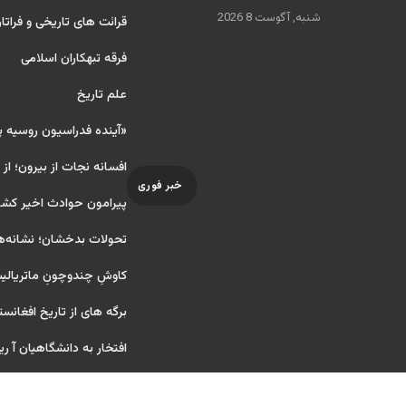
شنبه, آگوست 8 2026
قرائت های تاریخی و فراتا
فرقه تبهکاران اسلامی
علم تاریخ
«آینده فدراسیون روسیه 
افسانه نجات از بیرون؛ از
خبر فوری
پیرامون حوادث اخیر کشو
تحولات بدخشان؛ نشانه‌ه
کاوشِ چندو‌چونِ ماتریال
برگه های از تاریخ افغانست
افتخار به دانشگاهیان آ ریایی