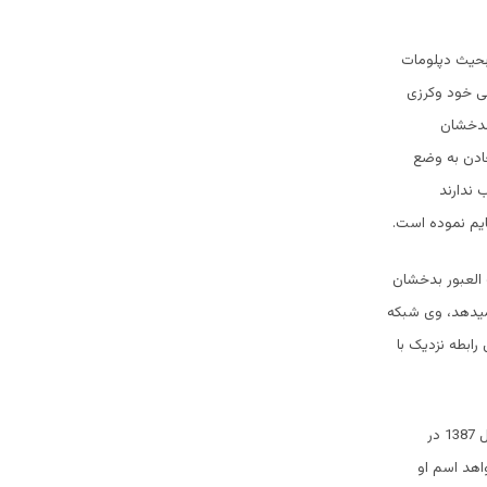
 بحیث دپلومات
صی خود وکرزی
بدخشان
عادن به وضع
 ندارند
ایم نموده است.
ی در سرحدات 1200 کیلومتری وصعب العبور بدخشان
 میدهد، وی شبکه
ابطه نزدیک با
آقای زلمی در اختلافات میان مردم بدخشان نقش اساسی داشته بخصوص در در گیری مسلحانه در سال 1387 در
اهد اسم او