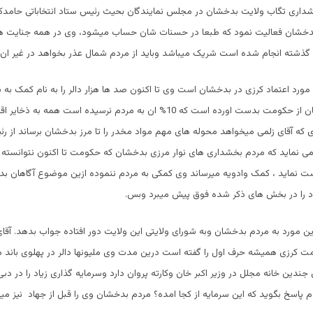
شداری تگاب ولایت بدخشان در مجلس نمایندگان بحیث رئیس ستاد انتخاباتی حامدک
بدخشان فعالیت نمود که طبعا در حسنات شان حساب میشود، وی در همه جنایت ها
گذشته انجام شده است شریک میباشد وباید از مردم شمال عذر بخواهد در غیر ان. .
رد اعتماد کرزی در بدخشان است وی تا اکنون صد ها هزار دالر را به نام کمک به
دور افتاده بدخشان از حکومت بدست اورده است که 10% ان به مردم نرسیده است همه 
که آقای زلمی میخواهد محوله های مهم مواد مخدر را تا مرز بدخشان برساند از ر
می نماید که مردم بخشداری های نوار مرزی بدخشان که حکومت تا اکنون نتوانست
ست نماید ، کمک وادویه میرساند وی کمکی به مردم ننموده ازین موضوع آگاهان ب
د را در بخش های ذکر شده فوق پیش میبرد وبس.
رین مورد به مردم بدخشان وبه شورای ولایتی این ولایت دور افتاده جواب بدهد. آق
 کرزی همیشه حرف اول را گفته است درین مدت وی ملیونها دالر در پهلوی باند ما
ندین خانه مجلل در وزیر اکبر خان وکارته پروان دارد وسرمایه گذاری زیاد را در دب
ردم پاسخ بگوید که این سرمایه از کجا امده؟ مردم بدخشان وی را قبل از جهاد نیز م