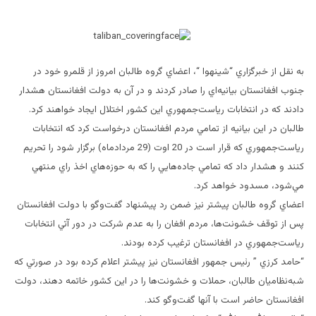
به نقل از خبرگزاري “شينهوا “، اعضاي گروه طالبان امروز از قلمرو خود در
جنوب افغانستان بيانيه‌اي را صادر كردند و در آن به دولت افغانستان هشدار
دادند كه در انتخابات رياست‌جمهوري اين كشور اختلال ايجاد خواهند كرد.
طالبان در اين بيانيه از تمامي مردم افغانستان درخواست كرد كه انتخابات
رياست‌جمهوري كه قرار است در 20 اوت (29 مردادماه) برگزار شود را تحريم
كنند و هشدار داد كه تمامي جاده‌هايي را كه به حوزه‌هاي اخذ راي منتهي
مي‌شود، مسدود خواهد كرد.
اعضاي گروه طالبان پيشتر نيز ضمن رد پيشنهاد گفت‌وگو با دولت افغانستان
پس از توقف خشونت‌ها، مردم افغان را به عدم شركت در دور آتي انتخابات
رياست‌جمهوري در افغانستان ترغيب كرده بودند.
“حامد كرزي ” رئيس جمهور افغانستان نيز پيشتر اعلام كرده بود در صورتي كه
شبه‌نظاميان طالبان، حملات و خشونت‌ها را در اين كشور خاتمه دهند، دولت
افغانستان حاضر است با آنها گفت‌وگو كند.