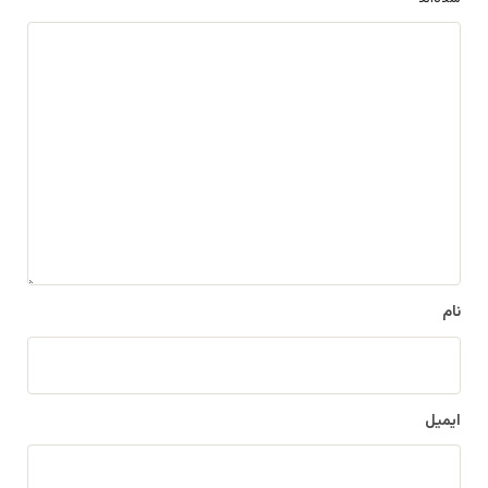
د
ی
د
گ
ا
ه
*
نام
ایمیل