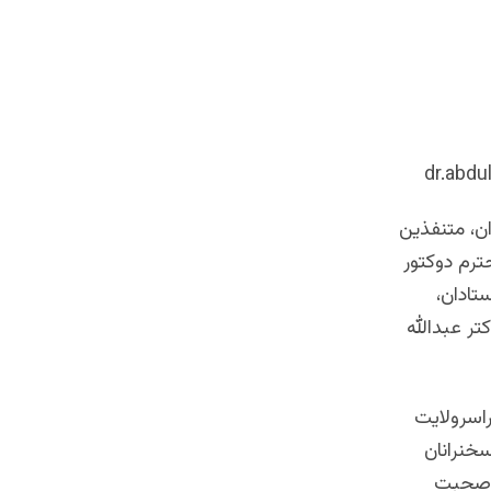
ن، متنفذین
رم دوکتور
تادان،
تر عبدالله
راسرولایت
هر ادامه داشت. سخنرانان
ی صحبت