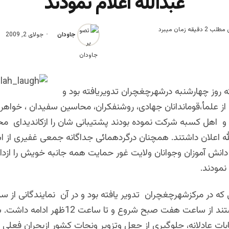
عبدالله اعلام نمودند
یقه زمان میبرد
جاودان
جولای 2, 2009
 روز چهارشنبه درشهرچغچران تدویریافته بود و
ز علمأ،قوماندانان جهادی، روشنفکران، محاسین سفیدان ، خواهرا
اهل کسبه شرکت نموده بودند پشتیبانی شان را ازکاندیدای محت
له اعلان داشتند. همچنان درگردهمائی جداگانه جمعی غفیری از اس
انش آموزان وجوانان ولایت غور حمایت همه جانبه خویش را ازداک
نمودند.
که در مرکزشهرچغچران تدویر یافته بود و در آن نمایندگانی از س
غور حضورداشتند از ساعت هفت صبح شروع و تا ساعت 12ظ
ابات عادلانه، جلوگیری از جعل وتزویر ونجات کشور ازبحران فعل