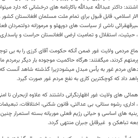
شتند: داکتر عبدالله عبدالله باکارنامه های درخشانی که دارد میتواند 
ار اسلامی، قابل قبول برای تمام ملت مسلمان افغانستان کشور را
سیرقهقرائی ناشی از سیاست های دوپهلو و مرموزانه دولتمردان فع
و، حیثیت، استقلال و تمامیت ارضی افغانستان حراست و پاسداری ن
ماع مردمی ولایت غور ضمن آنکه حکومت آقای کرزی را به بی توج
ورمتهم کردند، میگفتند: هرگاه حاکمیت موجوده بار دیگر برمردم م
دهای مردم غور به یأس مبدل میشود؛زیرا گذشته شاهد آنست که 
اهد داد که کوچکترین کاری به نفع مردم غور صورت گیرد.
مائی های ولایت غور اظهارنگرانی داشتند که علاوه ازبحران نا امن
اداری، رشوه ستانی، بی عدالتی، قانون شکنی، اختلافات، تبعیضات،
بربنیه های اساسی و حیاتی رژیم فعلی موریانه بسته استمرار چن
جعه تباهکن و غیرقابل جبران منتهی گردد.