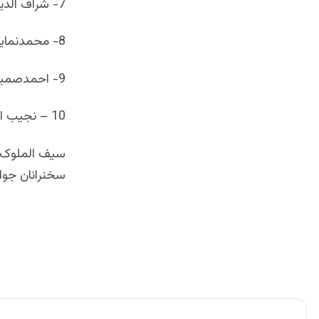
7- شراف الدین نماینده جوانان ولسوالی دولینه
8- محمدنماینده جوانان ولسوالی پسابند
9- احمدصمیم نماینده جوانان ولسوالی چهارسده
10 – نجیب الله نماینده جوانان ولسوالی لعل وسرجنگل
سیف الملوک،
سخنرانان جوان