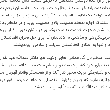
غور از آن عده دوستان مشخص که درطی هشت سال گذشته تجارب 
دادندمصرانه خواستند تا بحال ملت رنجدیده افغانستان ترحم نمو
 میتوانند یک اداره سالم را بوجود آورند خالی سازندو نیز ازتمام 
استندکه اجازه ندهند مصیبت بالای مصیبت بیاید و در مقطع زمان
یت شان درجهت خدمت به ملت وکشور عزیزشان بدور از گرایش ه
بی،گروهی و مذهبی به کاندیدان که برای حل بحران افغانستان بر
د و تنها به اعتلای افغانستان سربلند واسلامی بیاندیشند.
ست: سخنرانان گردهمائی های ولایت غور داکتر عبدالله عبدالله را
دید برای اداره کشور دانستندو از تمام ملت مجاهدافغانستان تقاض
 و یکپارچگی دریک محور کنار آیند و از همسنگر وفادار قهرمان م
نبه نمایند که جریان وگزارش تفصیلی اجتماعات مردمی غور درح
 داکتر عبدالله عبدالله بعداً ارسال خواهدشد.