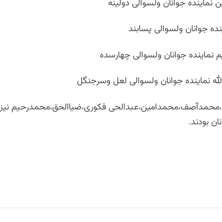
محمدآصف،محمدامین،عبدالحی فکوری،ضیاالحق،محمدرحیم نیز 
ان بودند.