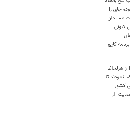
تلخ وناکام
ده جای را
ملت مسلمان
ی کنونی
ای
نامه کاری
 از هرلحاظ
ا نمودند تا
لی کشور
مایت از