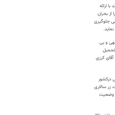
با ارائه
 از بحران
لی جلوگیری
ماید.
هی و بی
اتحمیل
آقای کرزی
ی درکشور
 زر سالاری
ین وضعیت