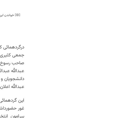
0
خواندن این مطلب 2 دق
درگردهمائی که
جمعی کثیری ا
صاحب رسوخ و 
عبدالله عبدال
دانشجویان و د
عبدالله اعلان 
این گردهمائی 
پیرامون انتخ