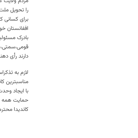
مردم ولایت 
را تحویل ملت 
برای کسانی که
اففانستان خو
بادرک مسئول
قومی،سمتی،حز
دارند رأی دهن
لازم به تذکرا
مناسبترین کان
با ایجاد وحدت
حمایت همه جا
کاندیدا محترم