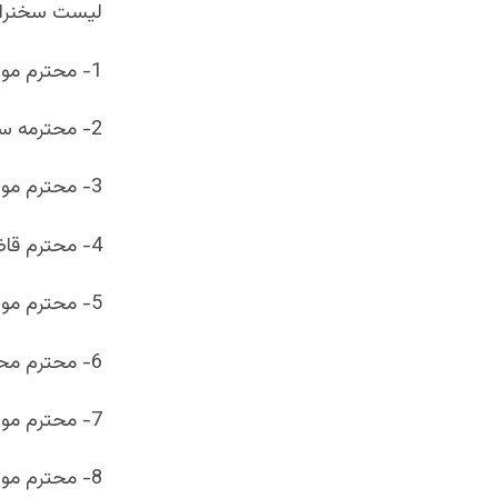
لیست سخنرانا
1- محترم مولوی غلام رسول نیازی نماینده شورای علماغور
2- محترمه سوسن یزدانی نماینده زنان ولایت غور
3- محترم مولوی بازمحمدنماینده متنفذین غور
4- محترم قاضی جمعه خان نماینده مجاهدین غور
5- محترم مولوی کشمیر ازعلماغور
6- محترم محمدحنیف نماینده حزب اقتدارملی درغور
7- محترم مولوی نصرالدین عالم دین
8- محترم مولوی محمدکوهی نماینده علما وقوماندان ولسوالی پسابند.