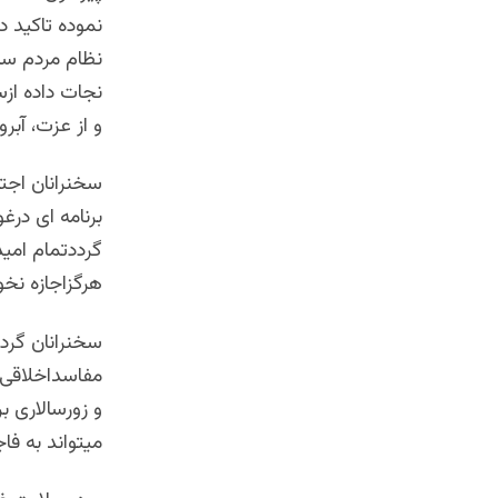
نموده تاکید دا
نظام مردم سال
نجات داده از
و از عزت، آبر
سخنرانان اجت
برنامه ای درغ
گرددتمام امی
هرگزاجازه نخو
سخنرانان گرده
مفاسداخلاقی، 
و زورسالاری 
میتواند به فا