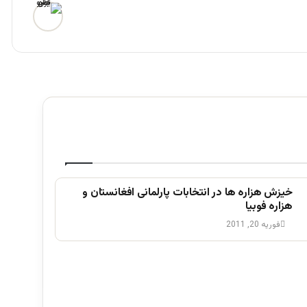
خیزش ھزاره ھا در انتخابات پارلمانی افغانستان و
ھزاره فوبیا
فوریه 20, 2011