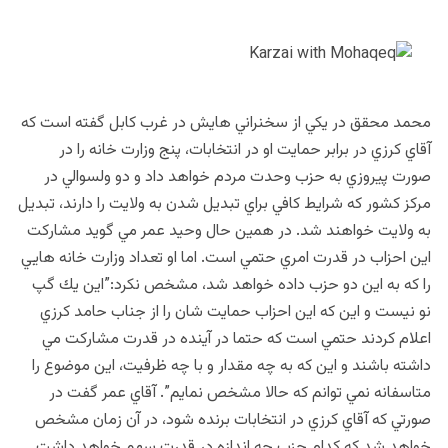
محمد محقق در يكي از سخنراني هايش در غرب كابل گفته است كه
آقاي كرزي در برابر حمايت او در انتخابات، پنج وزارت خانه را در
صورت پيروزي به حزب وحدت مردم خواهد داد و دو ولسوالي در
مركز كشور كه شرايط كافي براي تبديل شدن به ولايت را دارند،‌ تبديل
به ولايت خواهند شد. در همين حال وحيد عمر مي گويد مشاركت
اين احزاب در قدرت امري حتمي است. اما او تعداد وزارت خانه هايي
را كه به اين دو حزب داده خواهد شد، مشخص نكرد:”اين يك گپ
نو نيست و اين كه اين احزاب حمايت شان را از جناب حامد كرزي
اعلام كردند حتمي است كه حتما در آينده در قدرت مشاركت مي
داشته باشند و اين كه به چه مقدار و با چه ظرفيت، اين موضوع را
متاسفانه نمي توانم كه حالا مشخص نمايم”. آقاي عمر گفت در
صورتي كه آقاي كرزي در انتخابات برنده شود، در آن زمان مشخص
خواهد شد كه كدام حزب چه اندازه در قدرت سهم خواهد داشت.