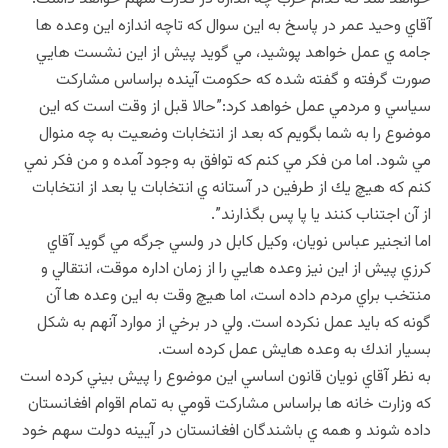
آقاي وحيد عمر در پاسخ به اين سوال كه تاچه اندازه اين وعده ها
جامه ي عمل خواهد پوشيد، مي گويد پيش از اين نشست هايي
صورت گرفته و گفته شده كه حكومت آينده براساس مشاركت
سياسي و مردمي عمل خواهد كرد:”حالا قبل از وقت است كه اين
موضوع را به شما بگويم كه بعد از انتخابات وضعيت به چه منوال
مي شود. اما من فكر مي كنم كه توافق به وجود آمده و من فكر نمي
كنم كه هيچ يك از طرفين در آستانه ي انتخابات يا بعد از انتخابات
از آن اجتناب كنند يا پا پس بگذارند”.
اما انجنير عباس نويان، وكيل كابل در ولسي جرگه مي گويد آقاي
كرزي پيش از اين نيز وعده هايي را از زمان اداره موقت، انتقالي و
منتخب براي مردم داده است، اما هيچ وقت به اين وعده ها آن
گونه كه بايد عمل نكرده است. ولي در برخي از موارد آنهم به شكل
بسيار اندك به وعده هايش عمل كرده است.
به نظر آقاي نويان قانون اساسي اين موضوع را پيش بيني كرده است
كه وزارت خانه ها براساس مشاركت قومي به تمام اقوام افغانستان
داده شوند و همه ي باشندگان افغانستان در آيينه دولت سهم خود