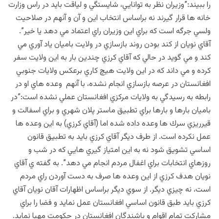
را ببيند:”وزيران نظر به توانايي، شايستگي و لياقت بايد در راس وزارت
خانه ها قرار گيرند نه براساس انتخاب اين و آن و آنهم در صلاحيت
ولسي جرگه است كه براي اين وزيران راي اعتماد مي دهد يا خير”.
آقاي نويان از كند بودن روند بازسازي در ولايت باميان ياد آوري مي
كند و مي گويد در حالي كه آقاي كرزي چندين بار به اين ولايت سفر
كرده و مي داند كه در اين ولايت هيچ كاري برعكس ولايات جنوبي
افغانستان در عرصه بازسازي انجام نشده، با آنهم وعده هاي او در
رابطه به رسيدگي به ولايات مركزي افغانستان عملي نشده است:”در
باميان بارها و بارها براي تطبيق ماستر پلان شهري و براي اسفالت و
قيرريزي سرك ها وعده داده شده اما (آقاي كرزي) به اين وعده ها
عمل نكرده است. از طرف ديگر آقاي كرزي بايد به تطبيق قانون
اساسي تشويق شود نه به اين امتياز گيري هايي كه در شب و
روزهاي انتخابات براي اغفال مردم انجام مي دهد”. به گفته ي آقاي
نويان هدف كرزي از اين وعده ها صرف به دست آوردن راي مردم
است، نه چيزي ديگر. از سوي ديگر براساس اظهارات آقان نويان آقاي
كرزي بايد طبق قانون اساسي افغانستان عمل نمايد و فضا را براي
مشاركت تمام اقوام و باشندگان افغانستان در حكومت مهيا نمايد.