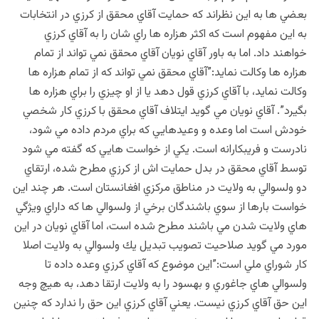
بعضي ها به اين نظراند كه حمايت آقاي محقق از كرزي در انتخابات
به اين مفهوم است كه اكثر هزاره ها راي شان را به آقاي كرزي
خواهند داد. اما به باور آقاي نويان آقاي محقق نمي تواند از تمام
هزاره ها وكالت نمايد:”آقاي محقق نمي تواند كه از تمام هزاره ها
وكالت نمايد،‌ با آقاي كرزي قول دهد يا از او چيزي را براي هزاره ها
بگيرد”. آقاي نويان مي گويد ايتلاف آقاي محقق با كرزي كار شخصي
خودش است اما وعده و وعيدهايي كه براي مردم داده مي شود،
نادرست و فريبكارانه است. يكي از خواست هايي كه گفته مي شود
توسط آقاي محقق در بدل حمايت اش از كرزي مطرح شده، ارتقاي
دو ولسوالي به ولايت در مناطق مركزي افغانستان است. هر چند اين
خواست بارها از سوي باشندگان برخي از ولسوالي ها كه داراي ويژگي
هاي ولايت شدن مي باشند مطرح شده است، اما آقاي نويان در اين
مورد مي گويد صلاحيت تصويب تبديل يك ولسوالي به ولايت اصلا
كار شوراي ملي است:”اين موضوع كه آقاي كرزي وعده داده تا
ولسوالي هاي جاغوري و بهسود را به ولايت ارتقا دهد، به هيچ وجه
اين حق آقاي كرزي نيست. يعني آقاي كرزي اين حق را ندارد كه چنين