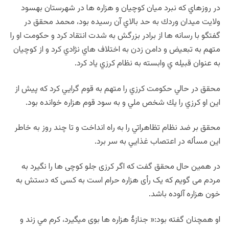
در روزهاي كه نبرد ميان كوچيان و هزاره ها در شهرستان بهسود
ولايت ميدان وردك به حد بالاي آن رسيده بود، محمد محقق در
گفتگو با رسانه ها از برادر بزرگش به شدت انتقاد كرد و حكومت او را
متهم به تبعيض و دامن زدن به اختلاف هاي نژادي كرد و از كوچيان
به عنوان قبيله ي وابسته به نظام كرزي ياد كرد.
محقق در حالي حكومت كرزي را متهم به قوم گرايي كرد كه پيش از
اين او كرزي را يك شخص ملي و به سود قوم هزاره خوانده بود.
محقق بر ضد نظام تظاهراتي را به راه انداخت و تا چند روز به خاطر
اين مسأله در اعتصاب غذايي به سر برد.
در همين حال محقق گفت كه اگر کرزی جلو کوچی ها را نگیرد به
مردم می گویم که یک رأی هزاره حرام است به کسی که دستش به
خون هزاره آلوده باشد.
او همچنان گفته بود:« جنازۀ هزاره ها بوی میگیرد، کرم مي زند و