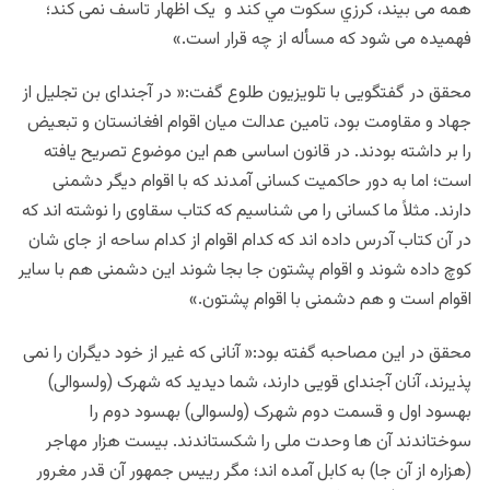
همه می بیند، كرزي سكوت مي كند و یک اظهار تاسف نمی کند؛
فهمیده می شود که مسأله از چه قرار است.»­
محقق در گفتگويی با تلويزيون طلوع گفت:« در آجندای بن تجلیل از
جهاد و مقاومت بود، تامین عدالت میان اقوام افغانستان و تبعیض
را بر داشته بودند. در قانون اساسی هم این موضوع تصریح یافته
است؛ اما به دور حاکمیت کسانی آمدند که با اقوام دیگر دشمنی
دارند. مثلاً ما کسانی را می شناسیم که کتاب سقاوی را نوشته اند که
در آن کتاب آدرس داده اند که کدام اقوام از کدام ساحه از جای شان
کوچ داده شوند و اقوام پشتون جا بجا شوند این دشمنی هم با سایر
اقوام است و هم دشمنی با اقوام پشتون.»
محقق در اين مصاحبه گفته بود:« آنانی که غیر از خود دیگران را نمی
پذیرند، آنان آجندای قویی دارند، شما دیدید که شهرک (ولسوالی)
بهسود اول و قسمت دوم شهرک (ولسوالی) بهسود دوم را
سوختاندند آن ها وحدت ملی را شکستاندند. بیست هزار مهاجر
(هزاره از آن جا) به کابل آمده اند؛ مگر ريیس جمهور آن قدر مغرور