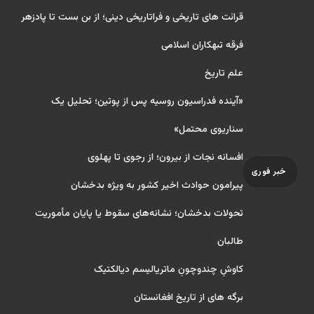
قرائت های تاریخی و فراتاریخی دینی؛ از بن بست تا پادزهر
فرقه تبهکاران اسلامی
علم تاریخ
«آینده فدراسیون روسیه پس از پوتین؛ تحلیل یک
سناریوی محتمل»
افسانه نجات از بیرون؛ از رجوی تا پهلوی
خبر فوری
پیرامون حوادث اخیر کشور به ویژه بدخشان
تحولات بدخشان؛ نشانه‌های سقوط یا پایان مأموریت
طالبان
کاوشِ چندو‌چونِ ماتریالیسم دیالکتیک
برگه های از تاریخ افغانستان