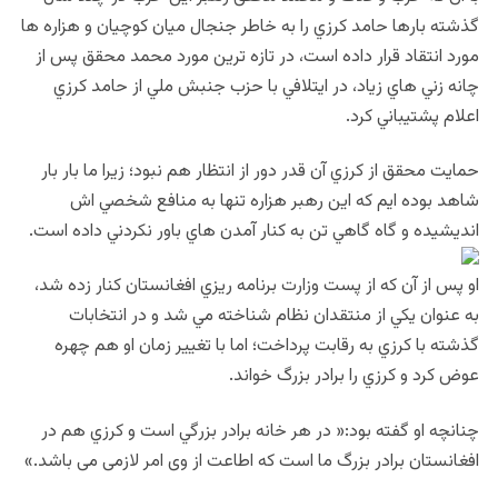
گذشته بارها حامد كرزي را به خاطر جنجال ميان كوچيان و هزاره ها
مورد انتقاد قرار داده است، در تازه ترين مورد محمد محقق پس از
چانه زني هاي زياد، در ايتلافي با حزب جنبش ملي از حامد كرزي
اعلام پشتيباني كرد.
حمايت محقق از كرزي آن قدر دور از انتظار هم نبود؛ زيرا ما بار بار
شاهد بوده ايم كه اين رهبر هزاره تنها به منافع شخصي اش
انديشيده و گاه گاهي تن به كنار آمدن هاي باور نكردني داده است.
او پس از آن كه از پست وزارت برنامه ريزي افغانستان كنار زده شد،
به عنوان يكي از منتقدان نظام شناخته مي شد و در انتخابات
گذشته با كرزي به رقابت پرداخت؛ اما با تغيير زمان او هم چهره
عوض كرد و كرزي را برادر بزرگ خواند.
چنانچه او گفته بود:« در هر خانه برادر بزرگي است و كرزي هم در
افغانستان برادر بزرگ ما است كه اطاعت از وی امر لازمی می باشد.»