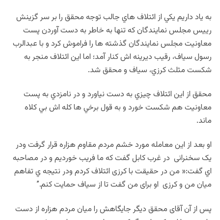
به ياد داريم يكي از ائتلاف هاي جالب توجه محقق را بر سر گزينش
رييس مجلس نمايندگان كه تنها به خاطر به دست آوردن پست
معاونيت مجلس نمايندگان گذشته ها را فراموش كرد و با عبدالرب
رسول سياف، رقيب ديرينه اش كنار آمد؛ اما اين ائتلاف منجر به
شكست مثلث كرزي، سياف و محقق شد.
محقق از اين ائتلاف چيزي به دست نياورد و در نامزدي به پست
معاونيت هم شكست خورد و به قول برخي ها كله اش بي كلاه
ماند.
او بعد از این معامله مورد خشم مردم مقاوم هزاره قرار گرفت ودر
یک سخنرانی در غرب کابل گفت که ما فریب خوردیم و در مصاحبه
اي گفت:« من در حقیقت با کرزی ائتلاف کردم ودر نتیجه ي تفاهم
میان من و کرزی او برای من گفت تا از سیاف حمایت کنم.”
پس از آن آقای محقق دیگر جایگاهش را میان مردم هزاره از دست