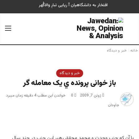
افتخار به دانشگاهیان آ ریایی تبارِ والاگُهر
جستجو برای
منو
خانه
/
خبر و دیدگاه
خبر و دیدگاه
باز خوانی پرونده ي یک معامله گر
ژوئن 7, 2009
0
خواندن این مطلب 4 دقیقه زمان میبرد
جاودان
با آن كه حزب وحدت و محمد محقق رهبر اين حزب در چند سال