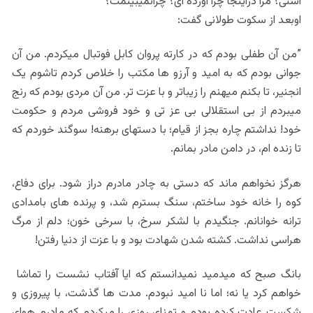
استی؟ مرا دراینجا چرا آورده ای؟ چرانمیبینمت؟
اوبعد از سکوت طولانی گفت:
”من آن طفلی بودم که در کارته پروان کابل فوتبال میکردم. من آن
جوانی بودم که به امید و آرزو ها مکتب را خلاص کردم تاشوم یک
انجنیر، تا بکنم میهنم را زیباتر و با عزت تر. من آن مردی بودم که رنج
میبردم از بی استقلالی بی عز تی و خود فروشی مردم و حکومت
خود! نداشتم چاره بجز از قیام؛ با دستهای برهنه! سوگند خوردم که
تا زنده ام، در دامن مادر بمانم.
هرگز نخواهم ماند که دستی به چادر مادرم دراز شود. برای دفاع،
کوه را خانه خود ساختم، سنگ بسترم شد، و پرنده های بامدادی
ترانه خوانانم. جنگیدم با لشکر سرخ، با سرخی خون؛ دلم از مرگ
هراسی نداشت. کشته شدن شهادت بود و با عزت از دنیا رفتن!
بانگ صبح که میدمید نمیدانستم که ایا آفتاب نشست را تماشا
خواهم کرد یا نه؛ اما نا امید نبودم. مدت ها گذشت، با پیروزی و
شکست عادت کرده بودم و تمنای روزی را میکردم که مادرم هوای