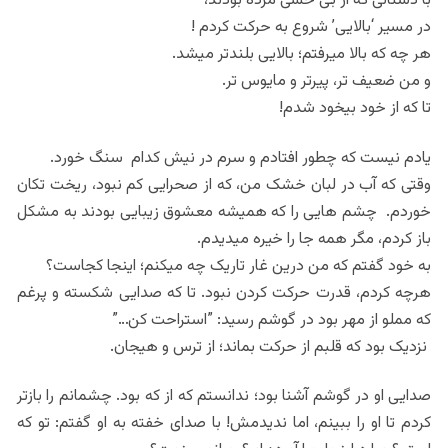
با دستانی که از بی حسی مرده بودند،
در مسیر ‘بالایی’ شروع به حرکت کردم !
هر چه که بالا میرفتم؛ بالایی بلندتر میشد.
و من ضعیف تر، پیرتر و مایوس تر.
تا که از خود بیخود شدم!
یادم نیست که چطور افتادم و سرم در نیش کدام سنگ خورد.
وقتی که آب در لبان خشک من، که از صحرایی کم نبود، ریخت تکان
خوردم. چشم هایی را که همیشه معشوق زیبایی بودند به مشکل
باز کردم، مگر همه جا را خیره میدیدم.
به خود گفتم که من درین غار تاریک چه میکنم؛ اینجا کجاست؟
هرچه کردم، قدرت حرکت کردن نبود. تا که صدایی شکسته و پرغم
که مملو از مهر بود در گوشم رسید: ”استراحت کن…”
نزدیک بود که قلبم از حرکت بماند؛ از ترس و هیجان.
صدایی او در گوشم آشنا بود؛ ندانستم که از که بود. چشمانم را بازتر
کردم تا او را ببینم، اما ندیدمش! با صدای خفته به او گفتم: تو که