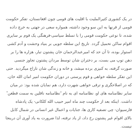
در یک کشوری کثیرالملیت با اقلیت های قومی چون افغانستان، تفکر حکومت
قومی از قرنها به این سو وجود داشته، همواره سعی در جهتی به خرچ داده
شده، تا نوعی حکومت قومی را با تسلط سیاسی-فرهنگی یک قوم بر سایری
اقوام ساکن تحمیل گردد. تاریخ این سلطه جویی بر بنیاد وحشت و آدم کشی
استوار بوده، تا آن حد که امیرعبدالرحمان خان پشتون تبار، هزاره ها را بر
دهن توپ می بست، بر دختران شان توسط مردان پشتون تجاوز جنسی
صورت گرفته، به کنیزی برده میشد، و خانه و زندگی شان تاراج میگردید. حتی
این تفکر سلطه خواهی و قوم پرستی در دوران حکومت امیر امان الله خان،
که در اصلاحگری و ترقی خواهی شهرت دارد، هم نمایان شده بود: در میان
سایر نظامنامه های او، نظامنامه ای به نام “نظامنامه ناقلین به سمت قطغن”
داشت. اینکه بعد از حکومت چند ماه امیر حبیب الله کلکانی- یک پادشاه
فارسیوان- چی تصفیه کاری ها، جنایات و اعمال غیر انسانی در شمال کابل
بالای اقوام غیر پشتون رخ داد، از یاد نرفته، لذا ضرورت به یاد آوری آن درینجا
نیست.