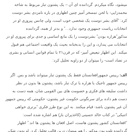
میشود، نگاه میکردم. گرداننده ای آن – یک پشتون تبار مربوط به شاخه
محمدزایی- با لحن تمسخر آمیز چنین اظهاری در باره نامزدی بشر دوست
کرد: “آقای بشر دوست یک شخصی خوب است، ولی چانس پیروزی او در
انتخابات ریاست جمهوری وجود ندارد…” و بدتر از همه، گرداننده
مذکور”هزاره بودن” بشردوست را یک مانع اساسی و جدی برای پیروزی او در
انتخابات می پندارد، و این را بدبختانه بحیث یک واقیعت اجتماعی هم قبول
میکند. این اظهار تبعیض آمیز- که در قرن۲۱ با تمام قوانین انسانی و بشری
در تضاد است- را میتوان از دو زاویه تحلیل کرد:
الف:
رییس جمهورافغانستان فقط یک پشتون تبار میتواند باشد و بس. اگر
رییس جمهور تاجیک یا هزاره یا ترک تبار باشد، پشتون ها بدون در نظر
داشت سلیقه های فکری و خصومت های بین القومی شان، همه دست به
دست هم داده برای سرنگونی حکومت غیر پشتون- حکومتی که رییس جمهور
آن غیر پشتون باشد- قیام میکنند. به این نوع طرز فکری “برتری خواهی
اتنیکی” در کتاب خالد حسینی (کاغذپران باز) هم اشاره شده است:
“افغانستان کشور پشتون هاست، اصل افغان ها پشتون ها اند.” اظهار
گرداننده تلویزیون مذکور را هم میتوان درین قالب تحلیل کرد. او بدون شک،