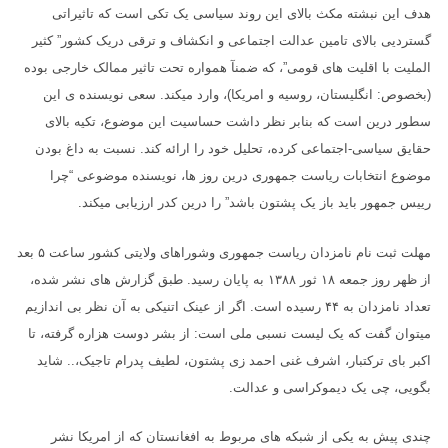
هدف این نبشته مکث بالای این روند سیاسی یک تکی است که تاثیراتی
گستردیی بالای تامین عدالت اجتماعی و انکشاف و ترقی دریک کشور” کثیر
الملیت با اقلیت های قومی”، که ضمنآ همواره تحت تاثیر ممالک خارجی بوده
(بخصوص: انگلیستان، روسیه و امریکا)، وارد میکند. سعی نویسنده ی این
سطور درین است که بنابر نظر داشت حساسیت این موضوع، تکیه بالای
حقایق سیاسی-اجتماعی کرده، تحلیل خود را ارائه کند. نسبت به داغ بودن
موضوع انتخابات ریاست جمهوری درین روز ها، نویسنده موضوعی “چرا
رییس جمهور باید باز یک پشتون باشد” را درین کدر ارزیابی میکند.
مهلت ثبت نام نامزدان ریاست جمهوری وشوراهای ولایتی کشور ساعت ۵ بعد
از ظهر روز جمعه ۱۸ ثور ۱۳۸۸ به پایان رسید. طبق گزارش های نشر شده،
تعداد نامزدان به ۴۴ رسیده است. اگر از عینک اتنیکی به آن نظر بی اندازیم
میتوان گفت که یک لیست نسبی ملی است: از بشر دوست هزاره گرفته، تا
اکبر بای ترکتبار، اشرف غنی احمد زی پشتون، لطیف پدرام تاجیک،.. شاید
بگویی، چی یک دیموکراسی و عدالت.
چندی پیش به یکی از شبکه های مربوط به افغانستان که از امریکا نشر