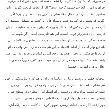
در صورتی که پشتون ها اکثریت را تشکیل نمیدهند، پس چنین ادعی برتری
خواهانه آنها از کجا سرجشمه گرفته است؟ اگر از لحاظ تاریخی بگویم، اولین
ساکنین افغانستان، در شمال افغانستان جایگزین بودند، نه در جنوب؛ اگر
بگویم که پشتون ها اکثریت قشر باسواد ها را در کشورما تشکیل میدهند، این
گپ هم در اصل برعکس است؛ اگر بگوییم که زبان پشتو، به مقایسه با زبان
فارسی-دری غنیتروفراقومی است، این هم نادرست است؛ اگر بگویم که
سطح زندگی پشتون ها در اوسط نسبت به مردم غیر پشتون در افغانستان
بلندترو بهتر است- ار لحاظ اقتصادی، این هم صحت ندارد. پس وقتی که آنها
از لحاظ فرهنگی، تاریخی، اقتصادی، وجغرافیایی کدام برتری ندارند، پس چی
باعث شده، که آنها حکومت را از آن خود میدانند، و اکثریت بزرگ کشور تا
بحال به دول آنها می رقصند؟
بدختانه حکمرانان پشتون تبار در دولتداری و اداره هم کدام شایستگی از خود
هم نشان نداند: افغانستان فعلی که در بی سوادی، غریبی، بی ثباتی، زن
ستیزی، کشت مواد مخدر، وحشت و افراطیگرایی، انتحاری، در سطح جهان
بینظیر است، محصول دولتداری، غیرت افغانی، و وطن دوستی ایشان است.
دور نرفته، اگر به بی کفایتی رییس جمهور کرزی، با کابینه ای یک رنگ اش،