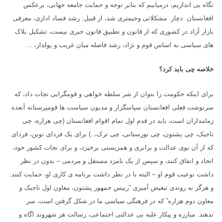
نگاه بی اندازیم، درمیابیم که بنابر توجه و حمایت جامعه جهانی، برعکس
افغانستان دچار مشکلاتی وخیمتری شد، از قبیل: رشد فساد اداری، معرفی
بازار آزاد در کشوری که از قانون و تطبیق قانون خبری نیست، تشکیل بلاک
های سیاسی به اساس قوم و نژاد، رشد فاصله میان غریب و پولدار، …
خلاصه چی باید کرد؟
برای اینکه حکومت را بتوان از شر سلطه خواهی و قومگرایی نجات داد، که
سرنوشت فعلی افغانستان سپاسگزار و مدیون سیاست ها قومپرستانه آنعده
زمامداران است، باید در قدم اول تمام اقوام افغانستان (چی هزاره، چی
تاجیک، چی پشتون، چی نورستانی، چی ترک،..) برای یک فردای نوین، فردای
که از آن بوی عدالت و برابری و همزیستی برخیزد، و برای نجات کشور خود،
اتحاد و اتفاق کنند، و سپس از یک نامزد مستقل و مردمی – بدون در نظر
داشت نوعیت قوم او – البته با در نظر داشت برنامه ی کاری او، حمایت کنند.
و هرگز به روندی تبعیض آمیزی “رییس جمهور پشتون، معاون اول تاجیک و
معاون دوم هزاره” که در فرهنگی سیاسی ما در شکل گرفتن است، سر
ندهند. مبارزه و پیکار علیه بی عدالتی اجتماعی، رسالت هر شهروند اگاه و