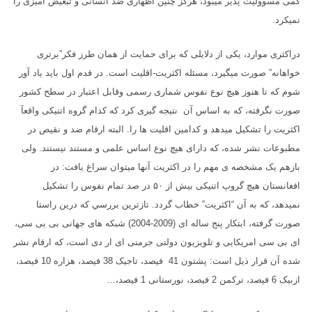
کمی مسوولیت پذیر میبود، هرگز چنین اظهاری ضد انسانی و تبعیض آمیزی را
نمیکرد.
دراکثری موارد، یکی از دلایلی که برای حمایت از همان طرز فکر”برتری
خواهانه” صورت میگیرد، مسئله اکثریت-اقلیت است. در قدم اول باید یاد آور
شوم که تا هنوز هیچ نوع نفوس شماری رسمی وقابل اعتبار در سطح کشور
صورت نگرفته، که به اساس آن نتیجه گیری کرد که کدام گروه اتنیکی واقعآ
اکثریت را تشکیل میدهد و کدامین اقلیت ها را. البته ارقام ضد و نقیص در
مطبوعات نشر شده، که دارای هیچ نوع اساس علمی و مستند نیستند. ولی
بازهم یک مشخصه ی مهم را در اکثریت آنها میتوان سراغ یافت: در
افغانستان هیچ گروپ اتنیکی بیش از ۵۰ در صد تمام نفوس را تشکیل
نمیدهد، که به آن “اکثریت” خطاب گردد. تازترین بررسي که درین راستا
صورت گرفته، ابتکار پنج ساله ای (2009-2004) شبکه های جهانی بی بی سی،
ای بی سی امریکایی و تلویزیون دولتی جرمنی ای ار دی است، که ارقام نشر
شده آن قرار ذیل است: پشتون 41 فیصد، تاجیک 38 فیصد، هزاره 10 فیصد،
ازبیک 6 فیصد، ترکمن 2 فیصد، نورستانی 1 فیصد،…