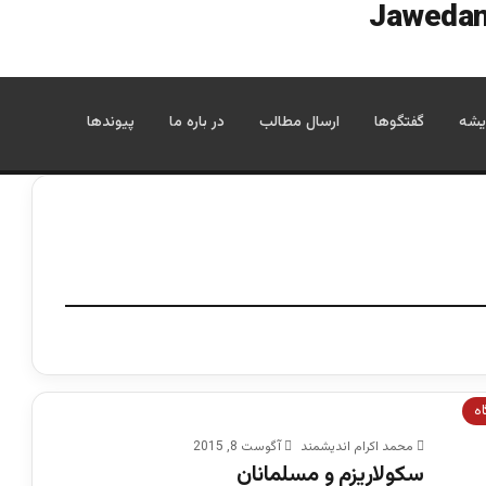
یشه
گفتگوها
ارسال مطالب
در باره ما
پیوندها
اه
محمد اکرام اندیشمند
آگوست 8, 2015
سکولاریزم و مسلمانان