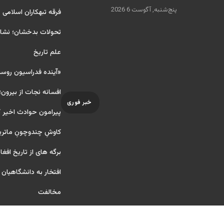
پنج‌شنبه, آگوست 6 2026
فرقه تبهکاران اسلامی
تحولات بدخشان؛ نشانه
علم تاریخ
«آینده فدراسیون روس
افسانه نجات از بیرون؛
خبر فوری
پیرامون حوادث اخیر 
کاوشِ چندو‌چونِ ماتر
برگه های از تاریخ افغا
افتخار به دانشگاهیان آ ر
مخالفت