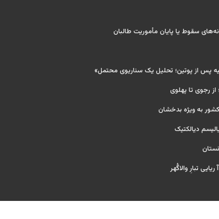
‌های سقوط یا پایان مأموریت طالبان
یه پس از پوتین؛ تحلیل یک سناریوی محتمل»
 از رجوی تا پهلوی
کشور به ویژه بدخشان
یالیسم دیالکتیک
نستان
یایی تبارِ والاگُهر