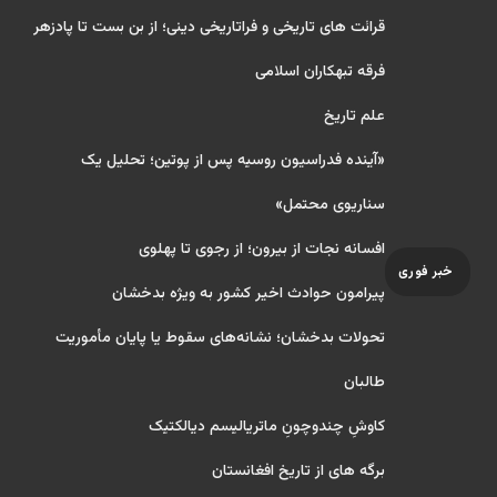
قرائت های تاریخی و فراتاریخی دینی؛ از بن بست تا پادزهر
فرقه تبهکاران اسلامی
علم تاریخ
«آینده فدراسیون روسیه پس از پوتین؛ تحلیل یک
سناریوی محتمل»
افسانه نجات از بیرون؛ از رجوی تا پهلوی
خبر فوری
پیرامون حوادث اخیر کشور به ویژه بدخشان
تحولات بدخشان؛ نشانه‌های سقوط یا پایان مأموریت
طالبان
کاوشِ چندو‌چونِ ماتریالیسم دیالکتیک
برگه های از تاریخ افغانستان