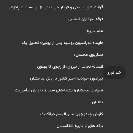
قرائت های تاریخی و فراتاریخی دینی؛ از بن بست تا پادزهر
فرقه تبهکاران اسلامی
علم تاریخ
«آینده فدراسیون روسیه پس از پوتین؛ تحلیل یک
سناریوی محتمل»
افسانه نجات از بیرون؛ از رجوی تا پهلوی
خبر فوری
پیرامون حوادث اخیر کشور به ویژه بدخشان
تحولات بدخشان؛ نشانه‌های سقوط یا پایان مأموریت
طالبان
کاوشِ چندو‌چونِ ماتریالیسم دیالکتیک
برگه های از تاریخ افغانستان