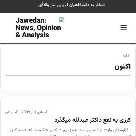
افتخار به دانشگاهیان آ ریایی تبارِ والاگُهر
منو
جستجو
خانه
اکنون
جولای 13, 2009
جاودان
كرزی به نفع داکتر عبدلله میگذرد
گزارشهای وارده از قصر ریاست جمهوری در کابل حاکیست که حامد کرزی،