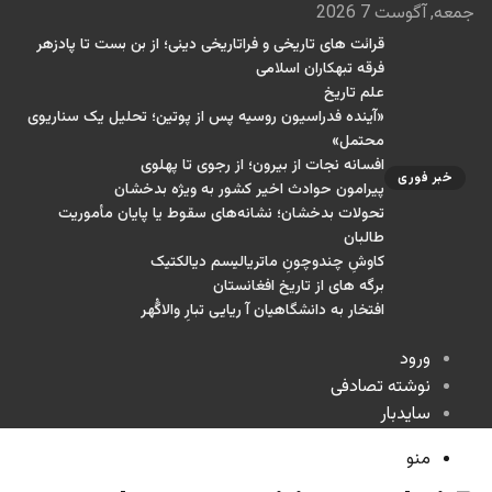
جمعه, آگوست 7 2026
قرائت های تاریخی و فراتاریخی دینی؛ از بن بست تا پادزهر
فرقه تبهکاران اسلامی
علم تاریخ
«آینده فدراسیون روسیه پس از پوتین؛ تحلیل یک سناریوی
محتمل»
افسانه نجات از بیرون؛ از رجوی تا پهلوی
خبر فوری
پیرامون حوادث اخیر کشور به ویژه بدخشان
تحولات بدخشان؛ نشانه‌های سقوط یا پایان مأموریت
طالبان
کاوشِ چندو‌چونِ ماتریالیسم دیالکتیک
برگه های از تاریخ افغانستان
افتخار به دانشگاهیان آ ریایی تبارِ والاگُهر
ورود
نوشته تصادفی
سایدبار
منو